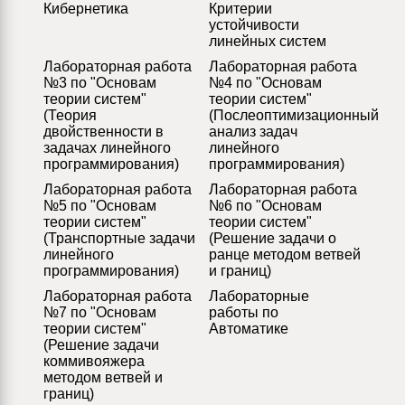
Кибернетика
Критерии
устойчивости
линейных систем
Лабораторная работа
Лабораторная работа
№3 по "Основам
№4 по "Основам
теории систем"
теории систем"
(Теория
(Послеоптимизационный
двойственности в
анализ задач
задачах линейного
линейного
программирования)
программирования)
Лабораторная работа
Лабораторная работа
№5 по "Основам
№6 по "Основам
теории систем"
теории систем"
(Транспортные задачи
(Решение задачи о
линейного
ранце методом ветвей
программирования)
и границ)
Лабораторная работа
Лабораторные
№7 по "Основам
работы по
теории систем"
Автоматике
(Решение задачи
коммивояжера
методом ветвей и
границ)