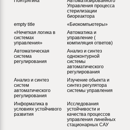
Понтрягина
Автоматизированного
Управления процесса
стерилизации
биореактора
empty title
«Биокомпьютеры»
«Нечеткая логика в
Автоматика и
системах
управление (
управления»
компиляция ответов)
Автоматическая
Анализ и синтез
система
одноконтурной
регулирования
системы
автоматического
регулирования
Анализ и синтез
Изучение обьекта и
систем
синтез регулятора
автоматического
системы управления
регулирования
Информатика в
Исследования
условиях устойчивого
устойчивости и
развития
качества процессов
управления линейных
стационарных САУ