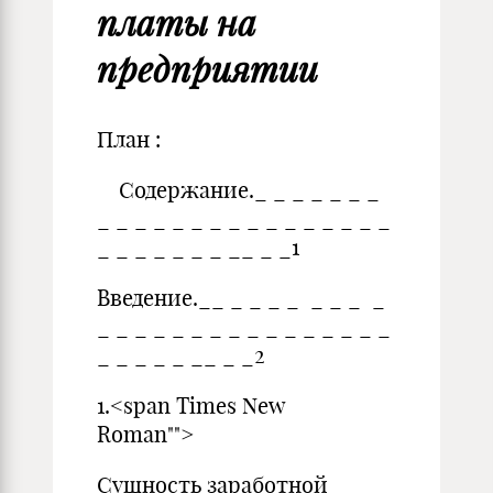
платы на
предприятии
План :
Содержание._ _ _ _ _ _ _
_ _ _ _ _ _ _ _ _ _ _ _ _ _ _ _
_ _ _ _ _ _ _ __ _ _1
Введение.__ _ _ _ _ _ _ _ _
_ _ _ _ _ _ _ _ _ _ _ _ _ _ _ _
_ _ _ _ _ __ _ _2
1.<span Times New
Roman"">
Сущность заработной