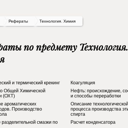
Рефераты
Технология. Химия
раты по предмету Технология
я
еский и термический крекинг
Коагуляция
по Общей Химической
Нефть: происхождение, со
и (ОХТ)
и способы переработки
е ароматических
Описание технологическо
одов. Производство
процесса производства эт
ола
спирта
 разделительной смазки по
Расчет конденсатора