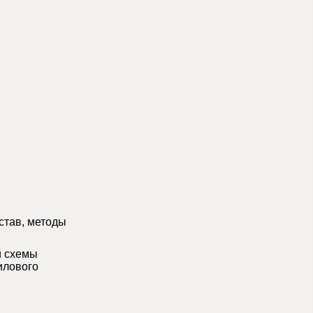
.
став, методы
й схемы
илового