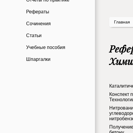
Рефераты
Главная
Сочинения
Статьи
Рефе
Учебные пособия
Хими
Шпаргалки
Каталитич
Конспект 
Технологи
Нитровани
углеводор
нитробенз
Получение
бетону