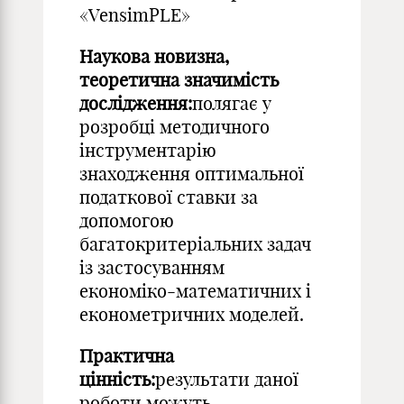
«VensimPLE»
Наукова новизна,
теоретична значимість
дослідження:
полягає у
розробці методичного
інструментарію
знаходження оптимальної
податкової ставки за
допомогою
багатокритеріальних задач
із застосуванням
економіко-математичних і
економетричних моделей.
Практична
цінність:
результати даної
роботи можуть