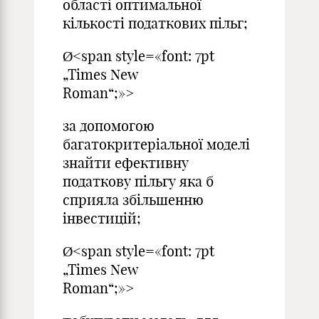
області оптимальної
кількості податкових пільг;
Ø<span style=«font: 7pt
„Times New
Roman“;»>
за допомогою
багатокритеріальної моделі
знайти ефективну
податкову пільгу яка б
сприяла збільшенню
інвестицій;
Ø<span style=«font: 7pt
„Times New
Roman“;»>