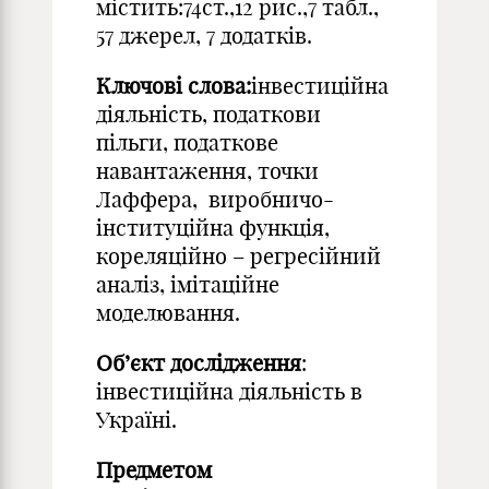
містить:74ст.,12 рис.,7 табл.,
57 джерел, 7 додатків.
Ключові слова:
інвестиційна
діяльність, податкови
пільги, податкове
навантаження, точки
Лаффера, виробничо-
інституційна функція,
кореляційно – регресійний
аналіз, імітаційне
моделювання.
Об’єкт дослідження
:
інвестиційна діяльність в
Україні.
Предметом