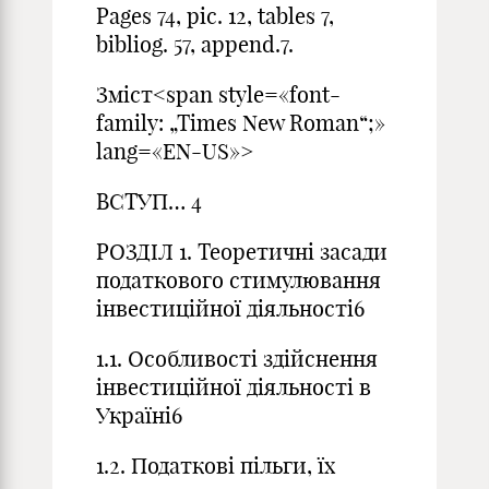
Pages 74, pic. 12, tables 7,
bibliog. 57, append.7.
Зміст<span style=«font-
family: „Times New Roman“;»
lang=«EN-US»>
ВСТУП… 4
РОЗДІЛ 1. Теоретичні засади
податкового стимулювання
інвестиційної діяльності6
1.1. Особливості здійснення
інвестиційної діяльності в
Україні6
1.2. Податкові пільги, їх