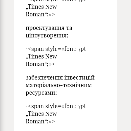
„Times New
Roman“;»>
проектування та
ціноутворення;
·<span style=«font: 7pt
„Times New
Roman“;»>
забезпечення інвестицій
матеріально-технічним
ресурсами;
·<span style=«font: 7pt
„Times New
Roman“;»>