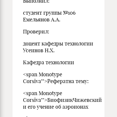
Выполнил:
студент группы №106
Емельянов А.А.
Проверил:
доцент кафедры технологии
Усеинов Н.Х.
Кафедра технологии
<span Monotype
Corsiva"">Рефератна тему:
<span Monotype
Corsiva"">БиофизикЧижевский
и его учение об аэроионах