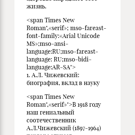
жизнь.
<span Times New
Roman",«serif»; mso-fareast-
font-family:«Arial Unicode
MS»;mso-ansi-
language:RU;mso-fareast-
language: RU;mso-bidi-
language:AR-SA">
1. А.Л. Чижевский:
биография, вклад в науку
<span Times New
Roman",«serif»">В 1918 году
наш гениальный
соотечественник
А.Л.Чижевский (1897-1964)