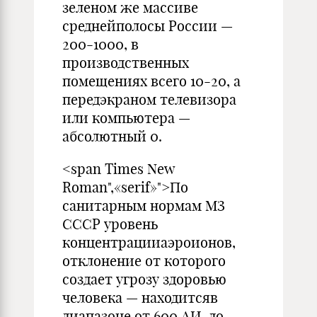
зеленом же массиве
среднейполосы России —
200-1000, в
производственных
помещениях всего 10-20, а
передэкраном телевизора
или компьютера —
абсолютный 0.
<span Times New
Roman",«serif»">По
санитарным нормам МЗ
СССР уровень
концентрацииаэроионов,
отклонение от которого
создает угрозу здоровью
человека — находитсяв
диапазоне от 600 АИ до