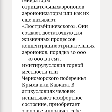
генераторы
отрицательныхаэроионов —
аэроионизаторы или как их
еще называют —
«ЛюстрыЧижевского». Они
создают достаточную для
жизненных процессов
концентрациюотрицательных
аэроионов, порядка 20 000
— 30 000 в 1 см3,
имитируяусловия горной
местности или
Черноморского побережья
Крыма или Кавказа. В
этихусловиях человек
испытывает комфортное
состояние, приобретает
здоровье ипродляет себе