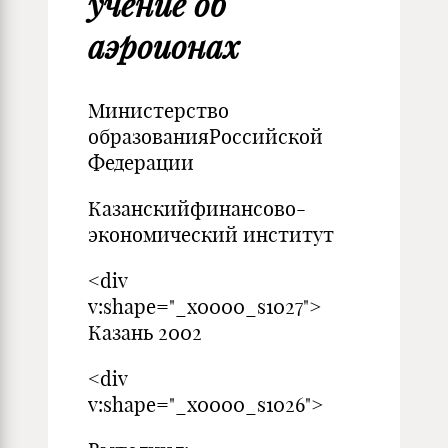
учение об
аэроионах
Министерство
образованияРоссийской
Федерации
Казанскийфинансово-
экономический институт
<div
v:shape="_x0000_s1027">
Казань 2002
<div
v:shape="_x0000_s1026">