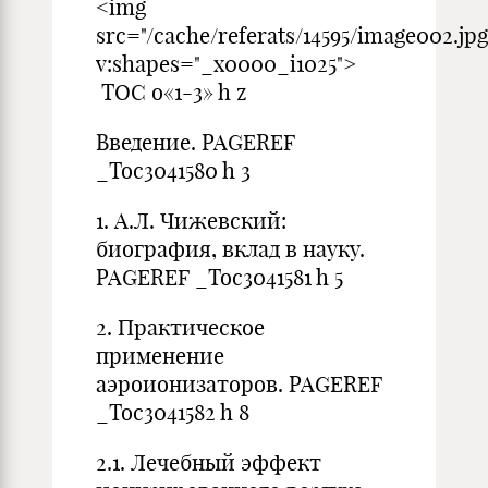
<img
src="/cache/referats/14595/image002.jpg
v:shapes="_x0000_i1025">
TOC o«1-3» h z
Введение. PAGEREF
_Toc3041580 h 3
1. А.Л. Чижевский:
биография, вклад в науку.
PAGEREF _Toc3041581 h 5
2. Практическое
применение
аэроионизаторов. PAGEREF
_Toc3041582 h 8
2.1. Лечебный эффект