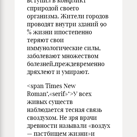
вступил в конфликт
сприродой своего
организма. Жители городов
проводят внутри зданий 90
% жизни ипостепенно
теряют свои
иммунологические силы,
заболевают множеством
болезней,преждевременно
дряхлеют и умирают.
<span Times New
Roman",«serif»">У всех
живых существ
наблюдается тесная связь
своздухом. Не зря врачи
древности называли «воздух
— пастбищем жизни»и