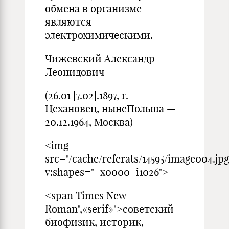
обмена в организме
являются
электрохимическими.
Чижевский Александр
Леонидович
(26.01 [7.02].1897, г.
Цехановец, нынеПольша —
20.12.1964, Москва) -
<img
src="/cache/referats/14595/image004.jpg
v:shapes="_x0000_i1026">
<span Times New
Roman",«serif»">советский
биофизик, историк,