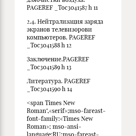
PAGEREF _Toc3041587 h 11
2.4. Нейтрализация заряда
экранов телевизорови
компьютеров. PAGEREF
_Toc3041588 h 12
Заключение.PAGEREF
_Toc3041589 h 13
Литература. PAGEREF
_Toc3041590 h 14
<span Times New
Roman",«serif»;mso-fareast-
font-family:«Times New
Roman»; mso-ansi-
language:RU;mso-fareast-