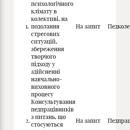
психологічного
клімату в
колективі, на
1.
подолання
На запит
Педкол
стресових
ситуацій,
збереження
творчого
підходу у
здійсненні
навчально-
виховного
процесу
Консультування
педпрацівників
з питань, що
2.
На запит
Педпра
стосуються