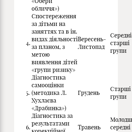
«Обери
обличчя»)
Спостереження
за дітьми на
заняттях та в ін.
Середні
видах діяльності
Вересень-
4.
старші
за планом, з
Листопад
групи
метою
виявлення дітей
«групи ризику»
Діагностика
самооцінки
Старші
5.
(методика Л.
Грудень
групи
Хухлаєва
«Драбинка»)
Діагностика за
Молодш
результатами
6.
Травень
середні
корекційної