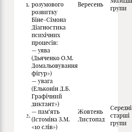
Молодш
1.
розумового
Вересень
групи
розвитку
Біне-Сімона
Діагностика
психічних
процесів:
— уява
(Дьяченко О.М.
Домальовування
фігур»)
— увага
(Ельконін Д.Б.
Графічний
диктант»)
Середні
— пам’ять
Жовтень
2.
старші
(Істоміна З.М.
Листопад
групи
«10 слів»)