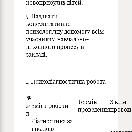
новоприбулих дітей.
5. Надавати
консультативно-
психологічну допомогу всім
учасникам навчально-
виховного процесу в
закладі.
І. Психодіагностична робота
№
Термін
З ким
з/
Зміст роботи
проведення
провод
п
Діагностика за
шкалою