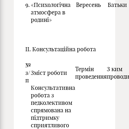
9.
«Психологічна
Вересень
Батьки
атмосфера в
родині»
ІІ. Консультаційна робота
№
Термін
З ким
з/
Зміст роботи
проведення
проводи
п
Консультативна
робота з
педколективом
спрямована на
підтримку
сприятливого