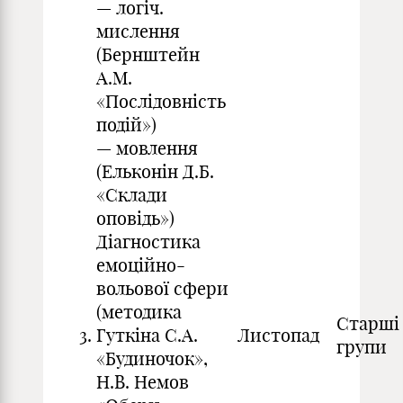
— логіч.
мислення
(Бернштейн
А.М.
«Послідовність
подій»)
— мовлення
(Ельконін Д.Б.
«Склади
оповідь»)
Діагностика
емоційно-
вольової сфери
(методика
Старші
3.
Гуткіна С.А.
Листопад
групи
«Будиночок»,
Н.В. Немов