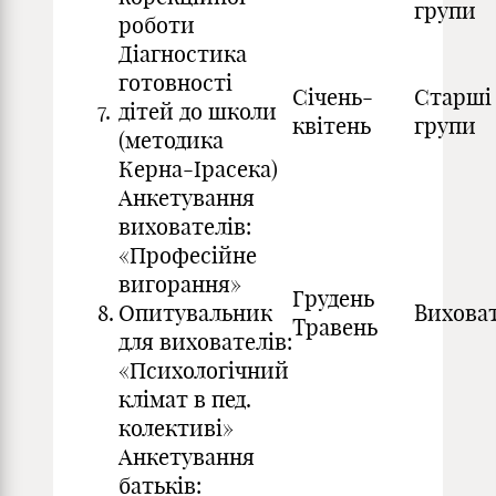
групи
роботи
Діагностика
готовності
Січень-
Старші
7.
дітей до школи
квітень
групи
(методика
Керна-Ірасека)
Анкетування
вихователів:
«Професійне
вигорання»
Грудень
8.
Опитувальник
Виховат
Травень
для вихователів:
«Психологічний
клімат в пед.
колективі»
Анкетування
батьків: