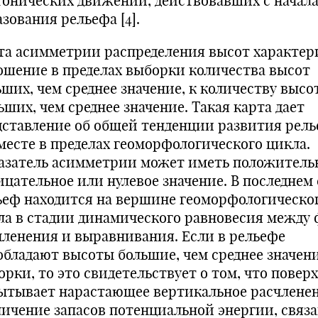
тонических движений, действовавших с начал
зования рельефа [4].
та асимметрии распределения высот характер
ошение в пределах выборки количества высот
ьших, чем среднее значение, к количеству высо
ших, чем среднее значение. Такая карта дает
дставление об общей тенденции развития рель
 месте в пределах геоморфологического цикла.
азатель асимметрии может иметь положитель
ицательное или нулевое значение. В последнем 
ьеф находится на вершине геоморфологическо
ла в стадии динамического равновесия между 
членения и выравнивания. Если в рельефе
обладают высоты большие, чем среднее значен
орки, то это свидетельствует о том, что повер
ытывает нарастающее вертикальное расчленен
личение запасов потенциальной энергии, связа