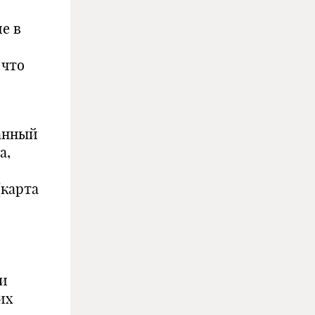
е в
 что
анный
а,
(карта
й
ли
их