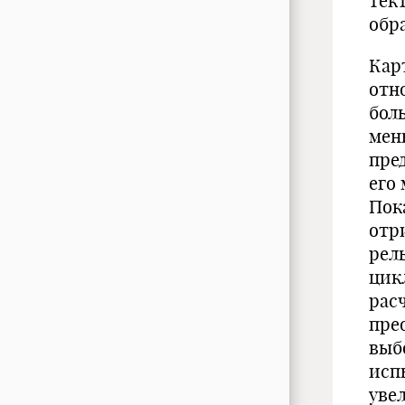
тек
обра
Кар
отн
бол
мень
пре
его
Пок
отр
рел
цик
рас
пре
выб
исп
уве