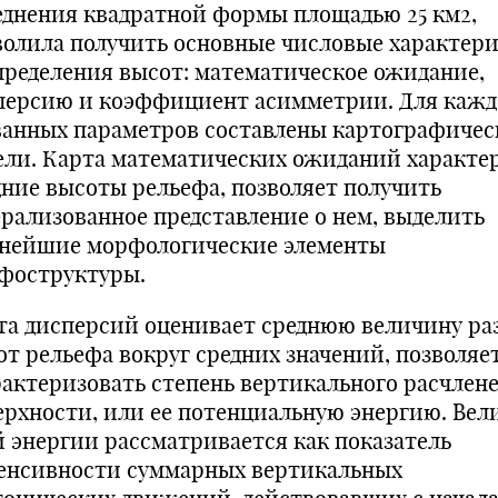
еднения квадратной формы площадью 25 км2,
волила получить основные числовые характер
пределения высот: математическое ожидание,
персию и коэффициент асимметрии. Для кажд
ванных параметров составлены картографичес
ели. Карта математических ожиданий характе
дние высоты рельефа, позволяет получить
ерализованное представление о нем, выделить
нейшие морфологические элементы
фоструктуры.
та дисперсий оценивает среднюю величину ра
от рельефа вокруг средних значений, позволяе
рактеризовать степень вертикального расчлен
ерхности, или ее потенциальную энергию. Вел
й энергии рассматривается как показатель
енсивности суммарных вертикальных