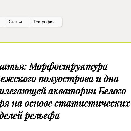
Статьи
География
атья: Морфоструктура
ежского полуострова и дна
илегающей акватории Белого
ря на основе статистических
делей рельефа