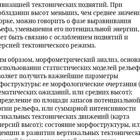
ивизацией тектонических поднятий. При
обладании высот меньших, чем среднее значени
орке, можно говорить о фазе выравнивания
ьефа, уменьшения его потенциальной энергии,
ет быть связано с ослаблением поднятий и
ерсией тектонического режима.
им образом, морфометрический анализ, основ
использовании статистических моделей рельеф
воляет получить важнейшие параметры
фоструктуры: ее морфологические очертания 
ематических ожиданий, или средних высот);
пределение по площади запасов потенциально
ргии рельефа, или суммарной интенсивности
тикальных тектонических движений (карта
персий высот); состояние морфоструктуры, и
денции в развитии вертикальных тектоническ