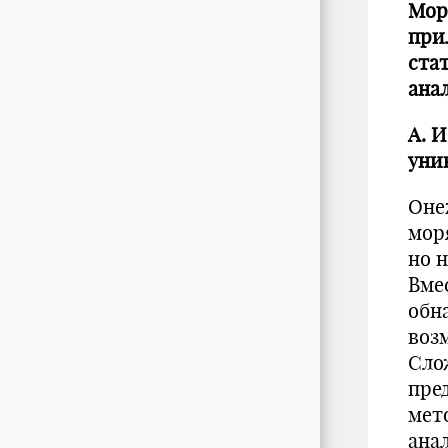
Мор
при
ста
ана
А. 
уни
Оне
мор
но 
Вме
обн
воз
Сло
пре
мет
ана