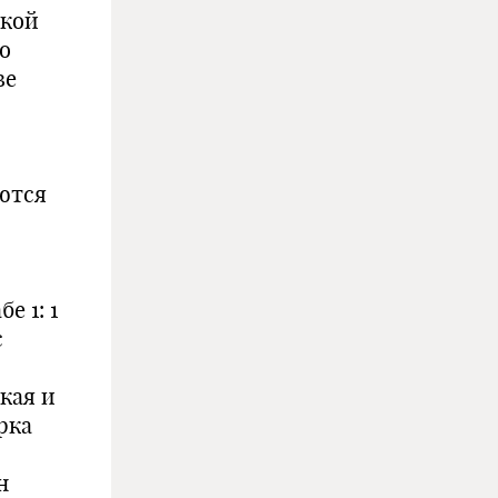
ской
о
ве
ются
е 1: 1
с
кая и
рка
н