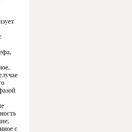
а
изует
т
ефа,
ное,
случае
го
фазой
ие
хность
ие,
нное с