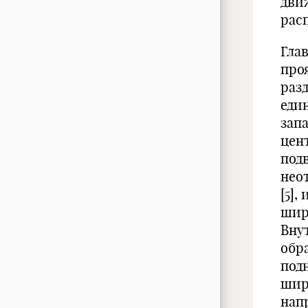
дви
рас
Гла
про
раз
еди
запа
цен
под
нео
[5],
шир
Вну
обр
под
шир
нап