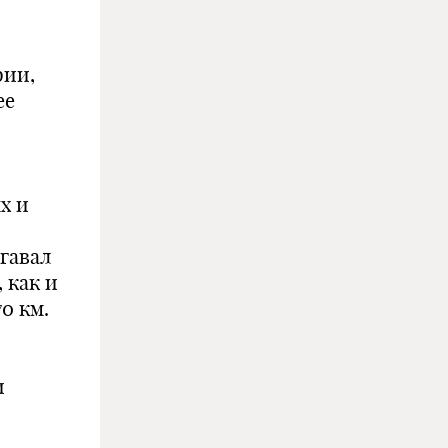
рии,
ее
х и
гавал
, как и
0 км.
и