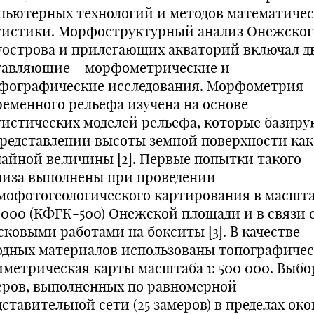
пьютерных технологий и методов математиче
тистики. Морфоструктурный анализ Онежског
уострова и прилегающих акваторий включал д
тавляющие – морфометрические и
фографические исследования. Морфометрия
ременного рельефа изучена на основе
тистических моделей рельефа, которые базиру
представлении высоты земной поверхности как
чайной величины [2]. Первые попытки такого
лиза выполнены при проведении
мофотогеологического картирования в масштаб
 000 (КФГК-500) Онежской площади и в связи 
сковыми работами на бокситы [3]. В качестве
одных материалов использованы топографичес
иметрическая карты масштаба 1: 500 000. Выбо
еров, выполненных по равномерной
ставительной сети (25 замеров) в пределах око