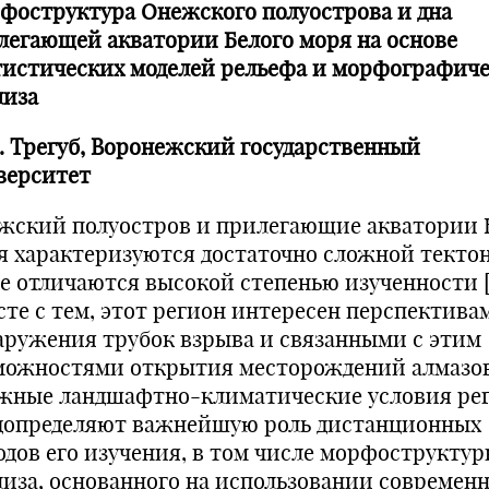
фоструктура Онежского полуострова и дна
легающей акватории Белого моря на основе
тистических моделей рельефа и морфографиче
лиза
И. Трегуб, Воронежский государственный
верситет
жский полуостров и прилегающие акватории 
я характеризуются достаточно сложной текто
не отличаются высокой степенью изученности [1
сте с тем, этот регион интересен перспектива
аружения трубок взрыва и связанными с этим
можностями открытия месторождений алмазов
жные ландшафтно-климатические условия ре
допределяют важнейшую роль дистанционных
одов его изучения, в том числе морфоструктур
лиза, основанного на использовании современ