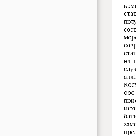
ком
ста
пол
сос
мор
сов
ста
на 
слу
ана
Кос
000
пои
исх
бат
зам
пред