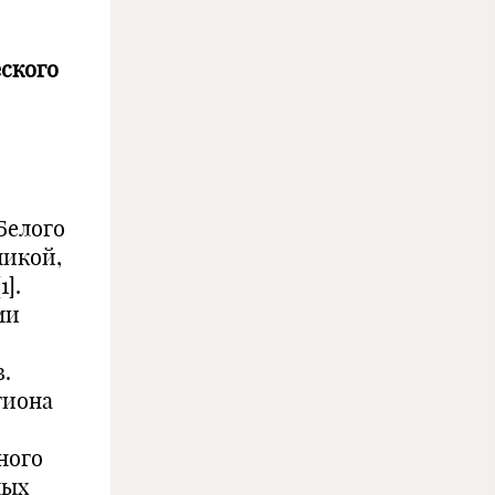
ского
Белого
никой,
].
ми
.
гиона
ного
ных