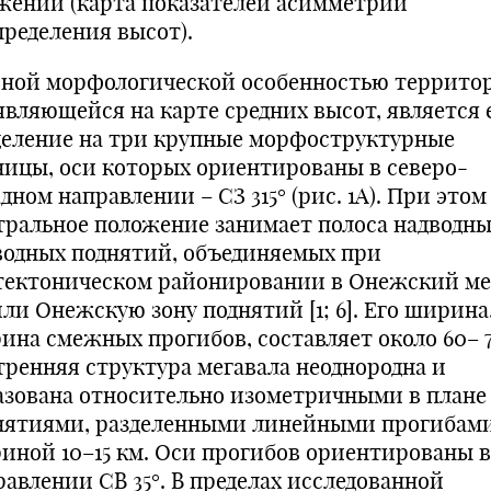
жений (карта показателей асимметрии
пределения высот).
вной морфологической особенностью террито
являющейся на карте средних высот, является 
деление на три крупные морфоструктурные
ницы, оси которых ориентированы в северо-
дном направлении – СЗ 315° (рис. 1А). При этом
тральное положение занимает полоса надводны
водных поднятий, объединяемых при
тектоническом районировании в Онежский ме
 или Онежскую зону поднятий [1; 6]. Его ширина
ина смежных прогибов, составляет около 60– 7
тренняя структура мегавала неоднородна и
азована относительно изометричными в плане
нятиями, разделенными линейными прогибам
иной 10–15 км. Оси прогибов ориентированы в
равлении СВ 35°. В пределах исследованной