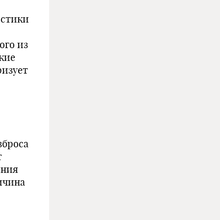
истики
ого из
кие
ризует
зброса
т
ения
ичина