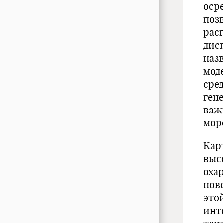
оср
поз
рас
дис
наз
мод
сре
ген
важ
мор
Кар
выс
оха
пов
это
инт