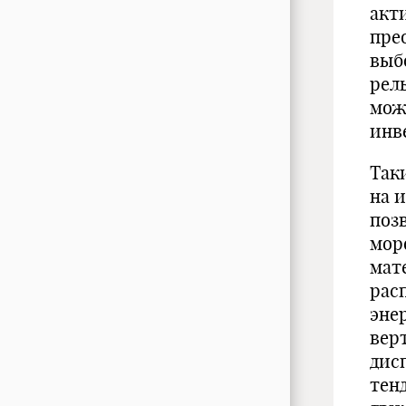
акт
пре
выб
рел
мож
инв
Так
на 
поз
мор
мат
рас
эне
вер
дис
тен