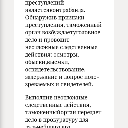
преступлений
являетсяконтрабанда.
Обнаружив признаки
преступления, таможенный
орган возбуждаетуголовное
дело и проводит
неотложные следственные
действия: осмотры,
обыски,выемки,
освидетельствование,
задержание и допрос подо­
зреваемых и свидетелей.
Выполнив неотложные
следственные действия,
тамо­женныйорган передает
дело в прокуратуру для
дальней­шего его