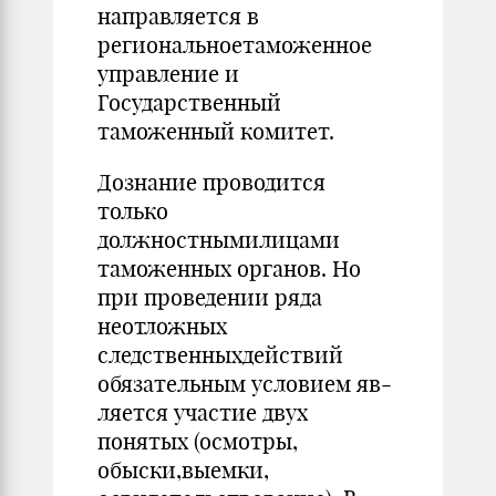
направляется в
региональноетамо­женное
управление и
Государственный
таможенный комитет.
Дознание проводится
только
должностнымилицами
таможенных органов. Но
при проведении ряда
неотлож­ных
следственныхдействий
обязательным условием яв­
ляется участие двух
понятых (осмотры,
обыски,выемки,