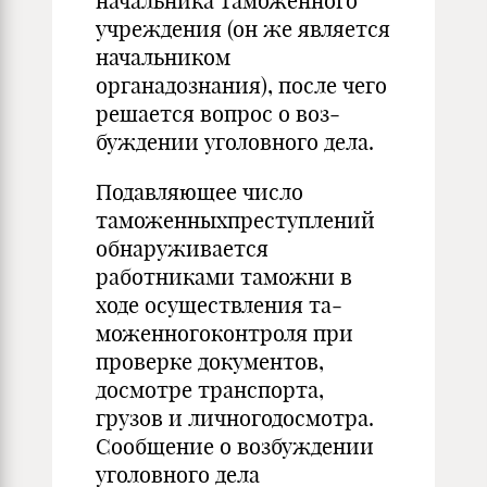
начальни­ка таможенного
учреждения (он же является
начальни­ком
органадознания), после чего
решается вопрос о воз­
буждении уголовного дела.
Подавляющее число
таможенныхпреступлений
обнару­живается
работниками таможни в
ходе осуществления та­
моженногоконтроля при
проверке документов,
досмотре транспорта,
грузов и личногодосмотра.
Сообщение о воз­буждении
уголовного дела