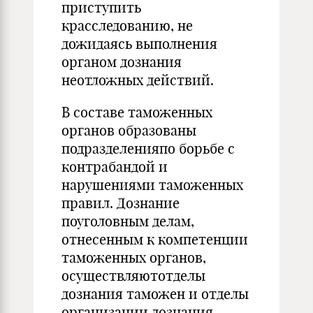
приступить
красследованию, не
дожидаясь выполнения
органом дознания
неотложных действий.
В составе таможенных
органов образованы
подразде­ленияпо борьбе с
контрабандой и
нарушениями тамо­женных
правил. Дознание
поуголовным делам,
отнесен­ным к компетенции
таможенных органов,
осуществляютотделы
дознания таможен и отделы
организации дозна­ния