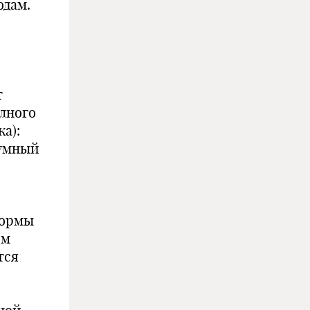
одам.
т
олного
а):
 умный
формы
ом
тся