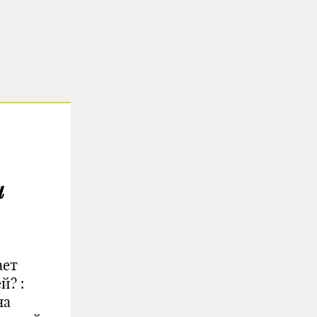
и
ает
й? :
на