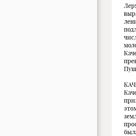
Лер
выр
лен
под
числ
моло
Кач
прев
Пуш
КАЧ
Кач
при
это
земл
прос
была