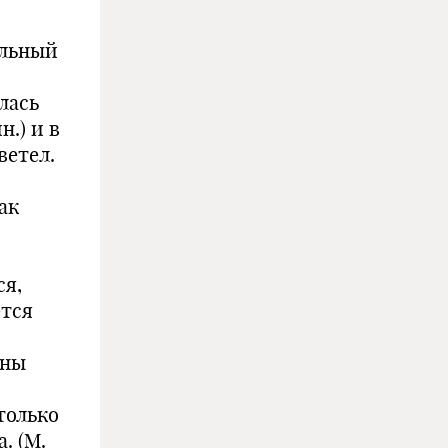
ельный
лась
н.) и в
ветел.
ак
ся,
ется
ены
только
. (М.