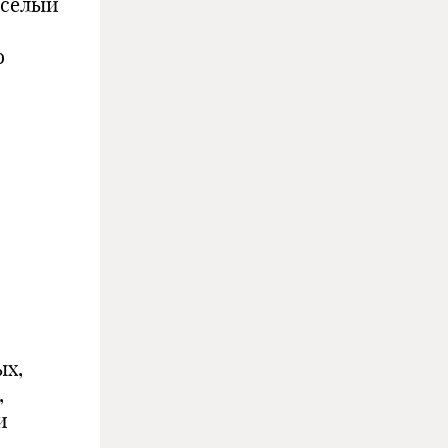
еселый
о
ых,
,
и