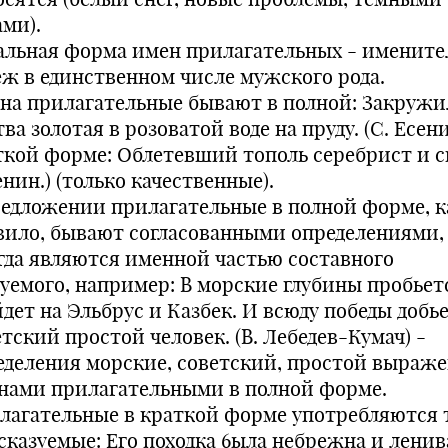
ами).
альная форма имен прилагательных - именит
еж в единственном числе мужского рода.
на прилагательные бывают в полной: Закружи
ва золотая в розоватой воде на пруду. (С. Есени
ткой форме: Облетевший тополь серебрист и с
енин.) (только качественные).
редложении прилагательные в полной форме, к
вило, бывают согласованными определениями,
гда являются именной частью составного
зуемого, например: В морские глубины пробьет
йдет на Эльбрус и Казбек. И всюду победы добь
тский простой человек. (В. Лебедев-Кумач) -
еделения морские, советский, простой выраж
нами прилагательными в полной форме.
лагательные в краткой форме употребляются 
сказуемые: Его походка 6ыла небрежна и ленива