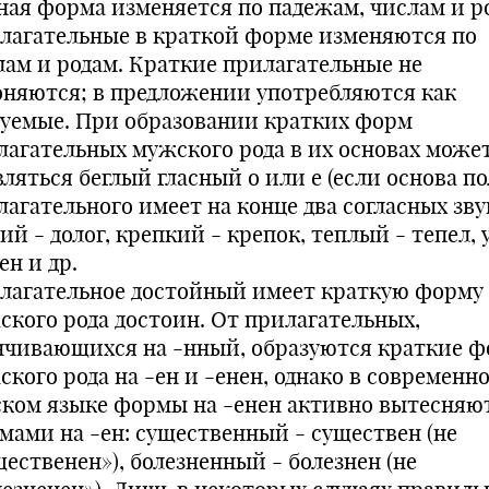
ная форма изменяется по падежам, числам и р
лагательные в краткой форме изменяются по
лам и родам. Краткие прилагательные не
оняются; в предложении употребляются как
зуемые. При образовании кратких форм
лагательных мужского рода в их основах може
ляться беглый гласный о или е (если основа п
агательного имеет на конце два согласных звук
ий - долог, крепкий - крепок, теплый - тепел,
ен и др.
лагательное достойный имеет краткую форму
ского рода достоин. От прилагательных,
нчивающихся на -нный, образуются краткие 
ского рода на -ен и -енен, однако в современн
ском языке формы на -енен активно вытесняю
мами на -ен: существенный - существен (не
щественен»), болезненный - болезнен (не