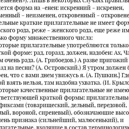
лезненен»). Лишь в некоторых случаях правиль
яется форма на -енен: искренний - искренен,
менный - неизменен, откровенный - откровене
ельные краткие прилагательные не имеет фо
ского рода, реже - женского рода, еще реже и
ько форму множественного числа:
оторые прилагательные употребляются только
кой форме: рад, горазд, должен, надобен: Ах, Ч
м очень рада. (А. Грибоедов.) А разве пригожий
зд на песни? (А. Островский.) Я утром должен
ен, что с вами днем увижусь я. (А. Пушкин.} Гд
й взять нельзя, там надобна ухватка. (И. Крыло
оторые качественные прилагательные не име
тветствующей краткой формы: прилагательны
фиксами (товарищеский, дельный, передовой,
лый, вороной, сиреневый), обозначающие выс
пень признака (сильнейший, малюсенький), и
лагательные, входящие в состав терминологич