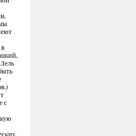
ной
н.
рмы
меют
 в
ацкий,
 Лель
 быть
е
в.)
ют
е с
окую
еских