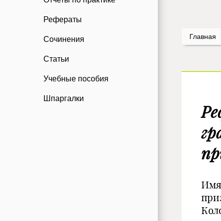
Рефераты
Главная
Сочинения
Статьи
Учебные пособия
Шпаргалки
Ре
гр
пр
Имя
при
Кол