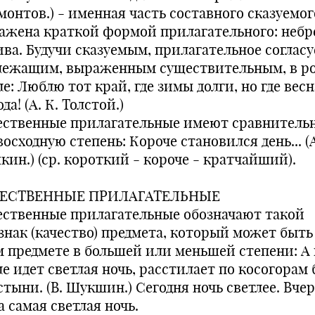
монтов.) - именная часть составного сказуемог
ажена краткой формой прилагательного: небр
ива. Будучи сказуемым, прилагательное согласу
лежащим, выраженным существительным, в ро
е: Люблю тот край, где зимы долги, но где весн
да! (А. К. Толстой.)
ественные прилагательные имеют сравнитель
осходную степень: Короче становился день... (
кин.) (ср. короткий - короче - кратчайший).
ЕСТВЕННЫЕ ПРИЛАГАТЕЛЬНЫЕ
ественные прилагательные обозначают такой
знак (качество) предмета, который может быть
м предмете в большей или меньшей степени: А
е идет светлая ночь, расстилает по косогорам
тыни. (В. Шукшин.) Сегодня ночь светлее. Вче
 самая светлая ночь.