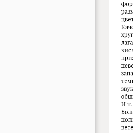
фор
раз
цве
Кач
хру
лаг
кис
при
нев
зап
тем
зву
общ
И т. 
Бол
пол
весе