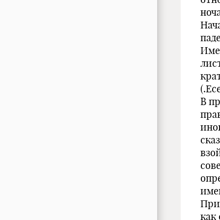
ноч
Нач
пад
Име
лист
кра
(.Ес
В п
пра
ино
ска
взо
сове
опр
име
При
как 