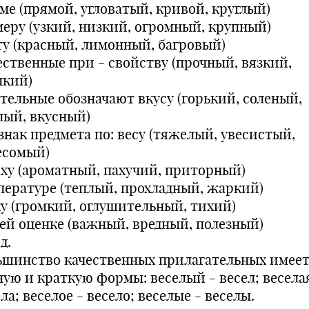
ме (прямой, угловатый, кривой, круглый)
меру (узкий, низкий, огромный, крупный)
ту (красный, лимонный, багровый)
ественные при - свойству (прочный, вязкий,
пкий)
ательные обозначают вкусу (горький, соленый,
лый, вкусный)
знак предмета по: весу (тяжелый, увесистый,
есомый)
аху (ароматный, пахучий, приторный)
пературе (теплый, прохладный, жаркий)
ку (громкий, оглушительный, тихий)
ей оценке (важный, вредный, полезный)
д.
ьшинство качественных прилагательных имее
ную и краткую формы: веселый - весел; весела
ла; веселое - весело; веселые - веселы.