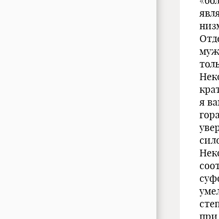
«бо
явл
низ
Отд
муж
тол
Нек
крат
я ва
гора
увер
сило
Нек
соо
суф
уме
сте
при