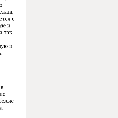
о
ежна,
ется с
де и
а так
ную и
А.
 в
 по
 белые
ра