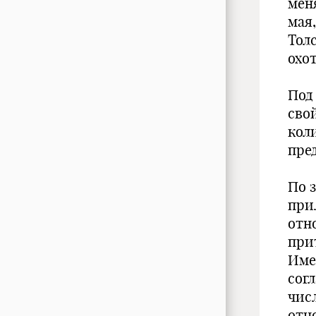
мен
мая,
Тол
охо
Под
сво
кол
пре
По 
при
отн
при
Име
согл
чис
отн