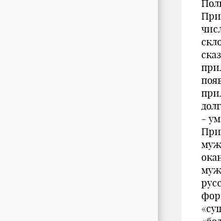
Пол
При
чис
скл
ска
при
появ
прил
долг
- ум
При
муж
ока
муж
рус
фор
«су