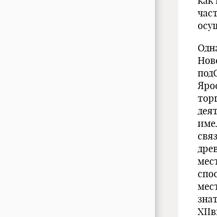
как
час
осу
Одн
Нов
под
Ярос
тор
дея
име
свя
дре
мес
спо
мес
зна
XIIв