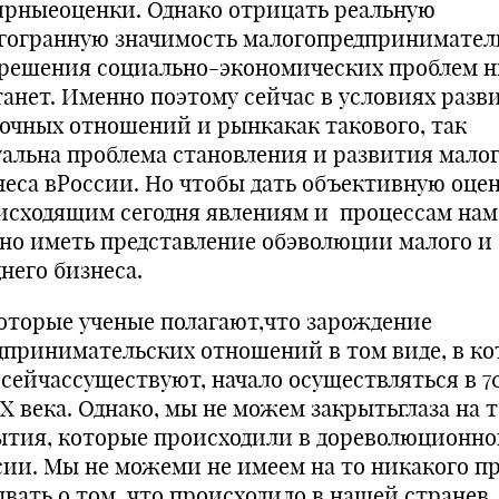
ярныеоценки. Однако отрицать реальную
гогранную значимость малогопредпринимател
 решения социально-экономических проблем 
танет. Именно поэтому сейчас в условиях разв
очных отношений и рынкакак такового, так
уальна проблема становления и развития мало
неса вРоссии. Но чтобы дать объективную оце
исходящим сегодня явлениям и процессам нам
но иметь представление обэволюции малого и
него бизнеса.
оторые ученые полагают,что зарождение
дпринимательских отношений в том виде, в к
 сейчассуществуют, начало осуществляться в 7
XX века. Однако, мы не можем закрытьглаза на т
ытия, которые происходили в дореволюционн
сии. Мы не можеми не имеем на то никакого п
ывать о том, что происходило в нашей странев