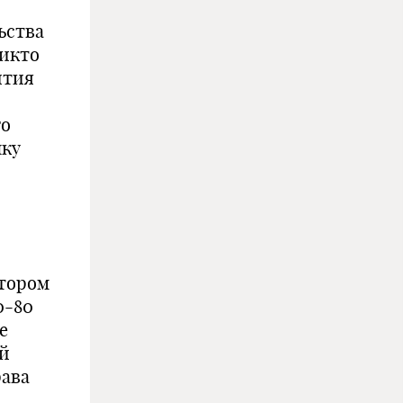
ьства
никто
ития
го
нку
отором
0-80
е
ой
рава