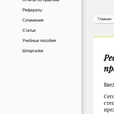
Рефераты
Главная
Сочинения
Статьи
Учебные пособия
Шпаргалки
Ре
пр
Вве
Сег
сте
пре