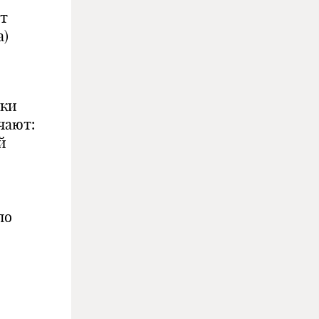
от
а)
чки
чают:
й
по