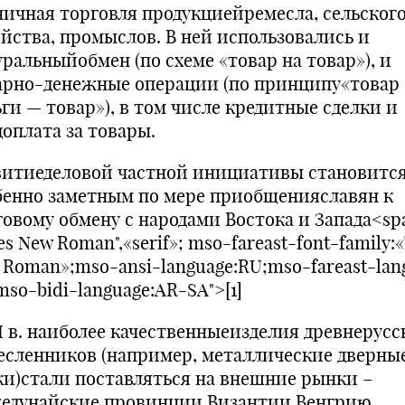
ничная торговля продукциейремесла, сельског
яйства, промыслов. В ней использовались и
уральныйобмен (по схеме «товар на товар»), и
арно-денежные операции (по принципу«товар 
ги — товар»), в том числе кредитные сделки и
доплата за товары.
витиеделовой частной инициативы становитс
бенно заметным по мере приобщенияславян к
говому обмену с народами Востока и Запада<sp
s New Roman",«serif»; mso-fareast-font-family:
 Roman»;mso-ansi-language:RU;mso-fareast-lan
so-bidi-language:AR-SA">[1]
XI в. наиболее качественныеизделия древнерусс
есленников (например, металлические дверны
ки)стали поставляться на внешние рынки –
едунайские провинции Византии,Венгрию,