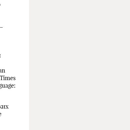
о
–
я
an
«Times
guage:
ких
е