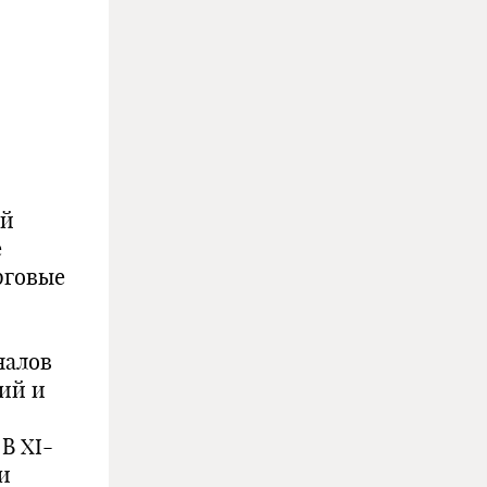
ой
е
рговые
налов
ий и
В XI-
 и