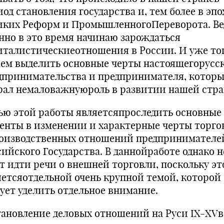
од становления государства и, тем более в эпо
иких Реформ и ПромышленногоПереворота. Ве
нно в это время начинаю зарождаться
италистическиеотношения в России. И уже то
ем выделить основные черты настоящегорусс
дпринимательства и предпринимателя, котор
рал немаловажнуюроль в развитии нашей стра
ью этой работы являетсяпроследить основные
енты в изменении и характерные черты торго
оизводственных отношений предпринимателе
сийского Государства. В даннойработе однако н
ет идти речи о внешней торговли, поскольку эт
яетсяотдельной очень крупной темой, которой
дует уделить отдельное внимание.
Становление деловых отношений на Руси IX-XVв