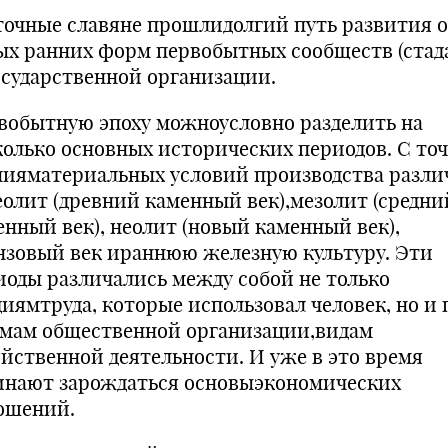
точные славяне прошлидолгий путь развития 
ых ранних форм первобытных сообществ (стад
осударственной организации.
вобытную эпоху можноусловно разделить на
колько основных исторических периодов. С то
нияматериальных условий производства разли
еолит (древний каменный век),мезолит (средни
енный век), неолит (новый каменный век),
нзовый век ираннюю железную культуру. Эти
иоды различались между собой не только
диямтруда, которые использовал человек, но и 
мам общественной организации,видам
яйственной деятельности. И уже в это время
инают зарождаться основыэкономических
ошений.