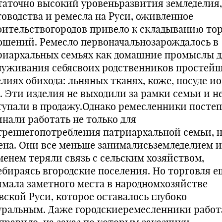
таточно высокий уровеньразвития земледелия,
товодства и ремесла на Руси, оживленное
оительствогородов привело к складыванию то
ошений. Ремесло первоначальнозарождалось в
риархальных семьях как домашние промыслы д
луживания себясвоих родственников простей
елиях обихода: льняных тканях, коже, посуде и
р. Эти изделия не выходили за рамки семьи и н
тупали в продажу.Однако ремесленники посте
инали работать не только для
треннегопотребления патриархальной семьи, н
ена. Они все меньше занималисьземледелием и
менем теряли связь с сельским хозяйством,
ебираясь вгородские поселения. Но торговля е
имала заметного места в народномхозяйстве
вской Руси, которое оставалось глубоко
уральным. Даже городскиеремесленники работ