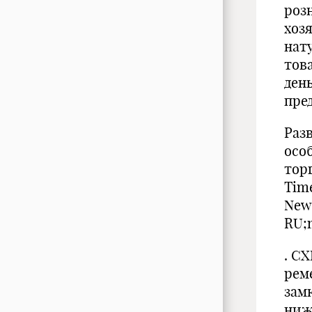
роз
хоз
нат
тов
день
пре
Раз
осо
тор
Time
New
RU;m
. C
рем
зам
ниж