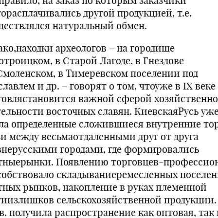
 правило, на заказ по которым заказчики
торасплачивались другой продукцией, т.е.
ществлялся натуральный обмен.
ако,находки археологов – на городище
отроицком, в Старой Лагоде, в Гнездове
Смоленском, в Тимеревском поселении под
лавлем и др. – говорят о том, чтоуже в IX веке
говлястановится важной сферой хозяйственн
тельности восточных славян. КиевскаяРусь уж
ла определенные сложившиеся внутренние то
зи между весьмаотдаленными друг от друга
внерусскими городами, где формировались
тныерынки. Появлению торговцев-профессио
собствовало складываниеремесленных поселен
тных рынков, накопление в руках племенной
тиизлишков сельскохозяйственной продукции. 
в. получила распространение как оптовая, так