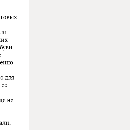
рговых
ля
ших
обуви
е
пенно
о для
 со
ще не
али,