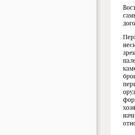
Вос
сам
дог
Пер
нес
зре
пал
кам
бро
пер
ору
фор
хоз
нач
отн