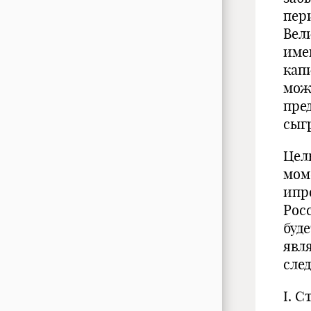
пери
Вел
име
кап
мож
пре
сыг
Цел
мом
ипр
Рос
буд
явл
сле
I. 