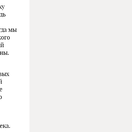
ху
дь
гда мы
кого
ый
ны.
вых
й
е
о
ека.