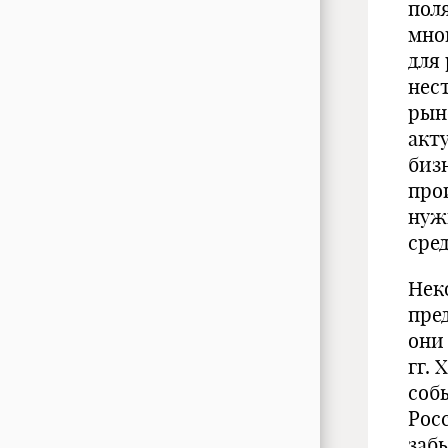
пол
мно
для
нес
рын
акт
биз
про
нуж
сред
Нек
пре
они
гг. 
соб
Рос
заб