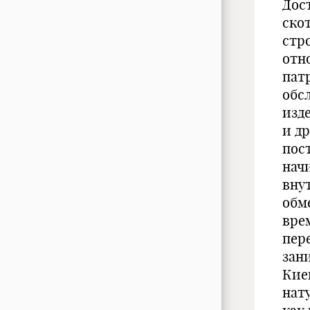
Дос
ско
стр
отн
пат
обс
изд
и д
пос
нач
вну
обм
вре
пер
зан
Кие
нат