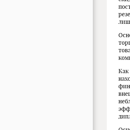
пос
рез
лиш
Осн
тор
тов
ком
Как
на
фин
вне
неб
эфф
дип
Осн