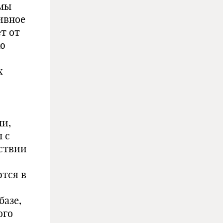
мы
ивное
т от
ию
х
ми,
 с
ствии
тся в
базе,
ого