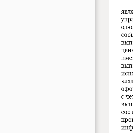
Осн
явл
упр
одн
соб
вып
ценн
име
вып
исп
кла
офо
с ч
вып
соо
про
инф