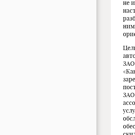
не 
нас
раз
ними
ори
Цел
авт
ЗАО
«Кан
зар
пос
ЗАО
асс
усл
обс
обе
ски