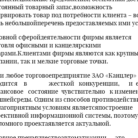
тоянный товарный запас,возможность
ервировать товар под потребности клиента – в
ь небольшойперечень предоставляемых ими ус
овной сферойдеятельности фирмы является
говля офисными и канцелярскими
арами.Клиентами фирмы являются как крупн
пании, так и мелкие торговые точки.
 и любое торговоепредприятие ЗАО «Канцлер»
ходится в жесткой конкуренции, и 
ансовое состояние чувствительно к измене
шнейсреды. Одним из способов противодейств
лагоприятным условиям являетсяпостроение
ективной информационной системы, поэтому
ломного проектаявляется актуальной.
овное преимуществоавтоматизации — это