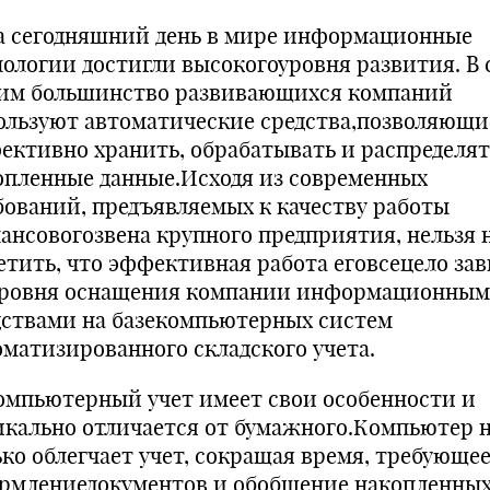
сегодняшний день в мире информационные
нологии достигли высокогоуровня развития. В 
тим большинство развивающихся компаний
ользуют автоматические средства,позволяющи
ективно хранить, обрабатывать и распределят
опленные данные.Исходя из современных
бований, предъявляемых к качеству работы
ансовогозвена крупного предприятия, нельзя 
етить, что эффективная работа еговсецело за
уровня оснащения компании информационны
дствами на базекомпьютерных систем
оматизированного складского учета.
пьютерный учет имеет свои особенности и
икально отличается от бумажного.Компьютер 
ько облегчает учет, сокращая время, требующее
рмлениедокументов и обобщение накопленны