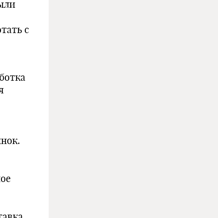
были
тать с
ботка
я
нок.
ное
тавка,