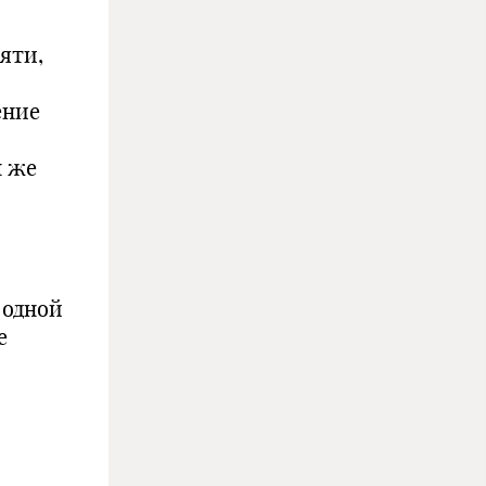
яти,
ение
м же
 одной
е