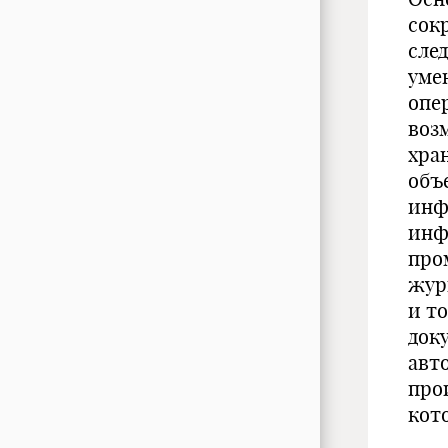
сок
сле
уме
опе
воз
хра
объ
инф
инф
про
журн
и т
док
авт
про
кот