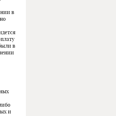
ении в
жно
идется
рплату
были в
енении
нных
либо
ых и