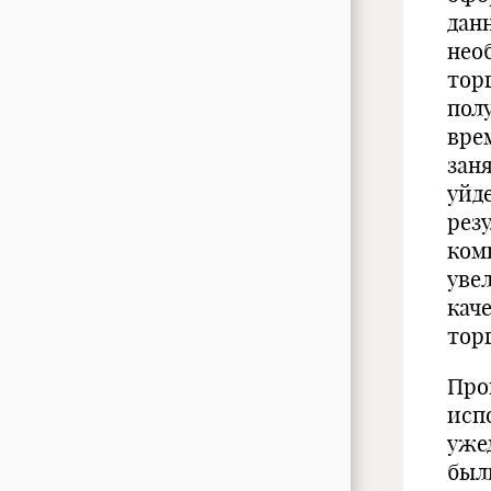
дан
нео
тор
полу
вре
зан
уйд
рез
ком
уве
кач
тор
Про
исп
уже
был