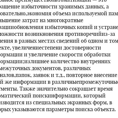
ращение избыточности хранимых данных, а
довательно,экономия объема используемой пам
ньшение затрат на многократные
рацииобновления избыточных копий и устран
можности возникновения противоречийиз-за
нения в разных местах сведений об одном и то
екте, увеличениестепени достоверности
ормации и увеличение скорости обработки
ормации;излишнее количество внутренних
межуточных документов, различных
алов,папок, заявок и т.д., повторное внесение
ой же информации в различныепромежуточны
ументы. Также значительно сокращает время
оматический поискинформации, который
изводится из специальных экранных форм, в
орых указываются параметры поиска объекта.