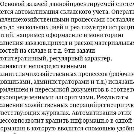
овой задачей даннойпроектируемой систе
яется автоматизация складского учета. Операт
авлениехозяйственными процессами составляе
ого до нескольких дней и реализуетрегистрац
ытий, например оформление и мониторинг
олнения заказов,приход и расход материальны
остей на складе и т.д. Эти задачи
ютитеративный, регулярный характер,
олняются непосредственными
олнителямихозяйственных процессов (рабочи
довщиками, администраторами и т.д.) исвязаны
рмлением и пересылкой документов в соответ
еткоопределенными алгоритмами. Результаты
олнения хозяйственных операцийрегистрирую
тветствующих журналах. Автоматизация этих
цессовпозволит хранить информацию в одной 
ормация в которую вводится спомощью удобн