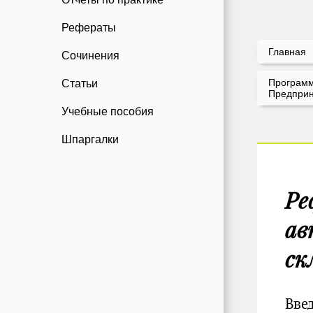
Рефераты
Главная
Сочинения
Программ
Статьи
Предприн
Учебные пособия
Шпаргалки
Ре
ав
ск
Вве