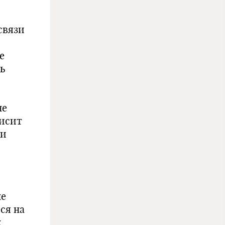
связи
е
ь
не
висит
ми
не
ся на
х