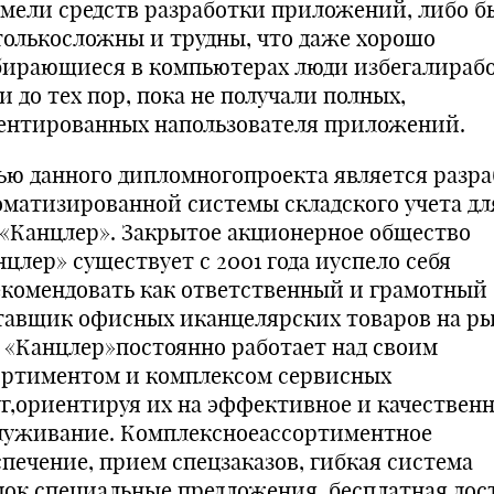
имели средств разработки приложений, либо 
толькосложны и трудны, что даже хорошо
бирающиеся в компьютерах люди избегалирабо
 до тех пор, пока не получали полных,
ентированных напользователя приложений.
ью данного дипломногопроекта является разра
оматизированной системы складского учета дл
«Канцлер». Закрытое акционерное общество
цлер» существует с 2001 года иуспело себя
екомендовать как ответственный и грамотный
тавщик офисных иканцелярских товаров на ры
 «Канцлер»постоянно работает над своим
ортиментом и комплексом сервисных
уг,ориентируя их на эффективное и качествен
луживание. Комплексноеассортиментное
спечение, прием спецзаказов, гибкая система
док,специальные предложения, бесплатная дос