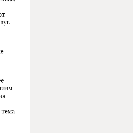
от
луг.
ые
ее
ниям
ия
 тема