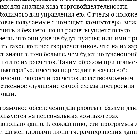
ных для анализа хода торговойдеятельности,
бходимого для управления ею. Отчеты о полож
говле,получаемые с помощью компьютера, мо
чить и без него, но на расчеты уйдетстолько
мени, что они уже не будут нужны; или ими пр
ять такое количестворасчетчиков, что на их за
ет значительно больше, чем будет полученопри
ультате их расчетов. Таким образом при прим
пьютера“количество переходит в качество”:
личение скорости расчетов делаетвозможным
ественное улучшение самой схемы построения
говли.
граммное обеспечениедля работы с базами да
ользуется на персональных компьютерах
довольно давно. К сожалению, эти программы 
и элементарными диспетчерамихранения данн