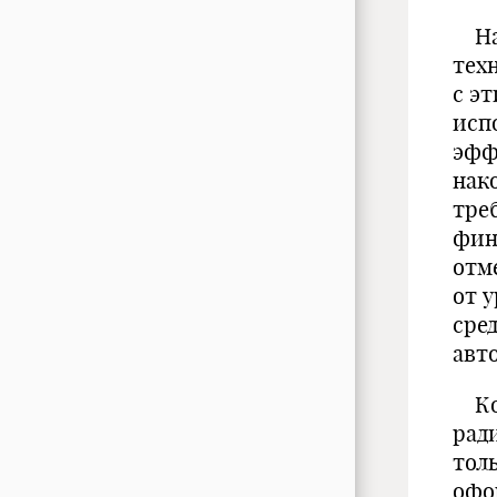
На 
тех
с э
исп
эфф
нак
тре
фин
отм
от 
сре
авт
Ком
рад
тол
офо