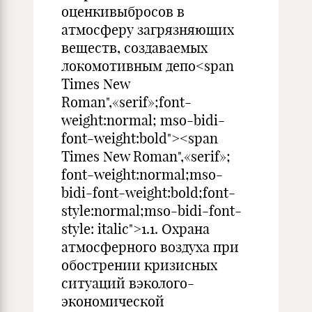
оценкивыбросов в
атмосферу загрязняющих
веществ, создаваемых
локомотивным депо<span
Times New
Roman",«serif»;font-
weight:normal; mso-bidi-
font-weight:bold"><span
Times New Roman",«serif»;
font-weight:normal;mso-
bidi-font-weight:bold;font-
style:normal;mso-bidi-font-
style: italic">1.1. Охрана
атмосферного воздуха при
обострении кризисных
ситуаций вэколого-
экономической