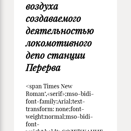
воздуха
создаваемого
деятельностью
локомотивного
депо станции
Перерва
<span Times New
Roman",«serif»;mso-bidi-
font-family:Arial;text-
transform: none;font-
weight:normal;mso-bidi-
font-