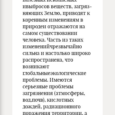
ивыбросов веществ, загряз­
няющих Землю, приводят к
коренным изменениям в
природеи отражаются на
самом существовании
человека. Часть из таких
измененийчрезвычайно
сильна и настолько широко
распро­странена, что
возникают
глобальныеэкологические
проблемы. Имеются
серьезные проблемы
загрязнения (атмосферы,
вод,почв), кислотных
дождей, радиационного
поражения террито­рии, а