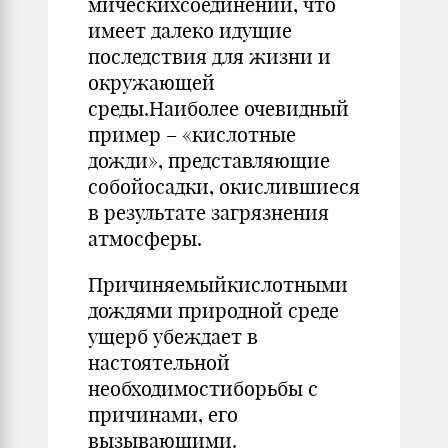
мическихсоединений, что
имеет далеко идущие
последствия для жизни и
окружающей
среды.Наиболее очевидный
пример – «кислотные
дожди», представляющие
собойосадки, окислив­шиеся
в результате загрязнения
атмосферы.
Причиняемыйкислотными
дождями природной среде
ущерб убеждает в
настоятельной
необходимостиборьбы с
причинами, его
вызывающими.