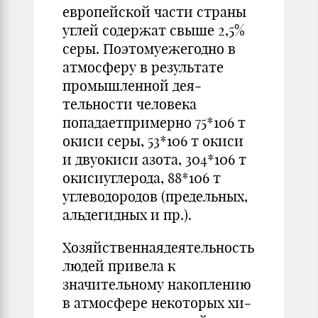
европейской части страны
углей содержат свыше 2,5%
серы. Поэтомуежегодно в
атмосферу в результате
промышленной дея­
тельности человека
попадаетпримерно 75*106 т
окиси серы, 53*106 т окиси
и двуокиси азота, 304*106 т
окисиуглерода, 88*106 т
углеводородов (предельных,
альдегидных и пр.).
Хозяйственнаядеятельность
людей при­вела к
значительному накоплению
в атмосфере некоторых хи­