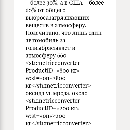
– более 30%, а в США – более
60% от общего
выбросазагрязняющих
веществ в атмосфе­ру.
Подсчитано, что лишь один
автомобиль за
годвыбрасывает в
атмосферу 660-
<st1:metricconverter
ProductID=«800 кг»
w:st=«on»>800
кг</st1:metricconverter>
оксида углерода, около
<st1:metricconverter
ProductID=«200 кг»
w:st=«on»>200
кг</st1:metricconverter>