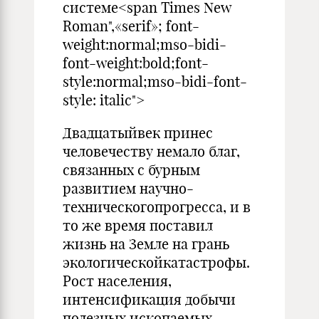
системе<span Times New
Roman",«serif»; font-
weight:normal;mso-bidi-
font-weight:bold;font-
style:normal;mso-bidi-font-
style: italic">
Двадцатыйвек принес
человечеству немало благ,
связанных с бур­ным
развитием научно-
техническогопрогресса, и в
то же время поставил
жизнь на Земле на грань
экологическойкатастрофы.
Рост населения,
интенсификация добычи
полезных ископаемых