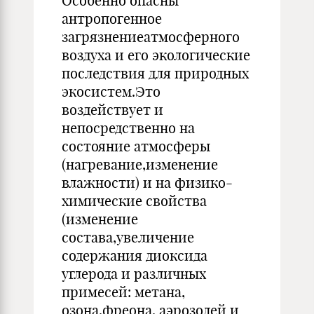
Особенно опасны
антропогенное
загрязнениеатмосферного
воз­духа и его экологические
последствия для природных
экосистем.Это
воздействует и
непосредственно на
состояние атмосферы
(нагревание,изменение
влажности) и на физико-
химические свойства
(изменение
состава,увеличение
содержа­ния диоксида
углерода и различных
примесей: метана,
озона,фреона, аэрозолей и