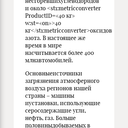
несгоревшихуглеводородов
и около <st1:metricconverter
ProductID=«40 кг»
w:st=«on»>40
кг</st1:metricconverter>оксидов
азота. В настоящее же
время в мире
насчитывается более 400
млнавтомобилей.
Основныеисточники
загрязнения атмосферного
воздуха ре­гионов нашей
страны – машины
иустановки, использующие
серосодержащие угли,
нефть, газ. Больше
половиныдобываемых в