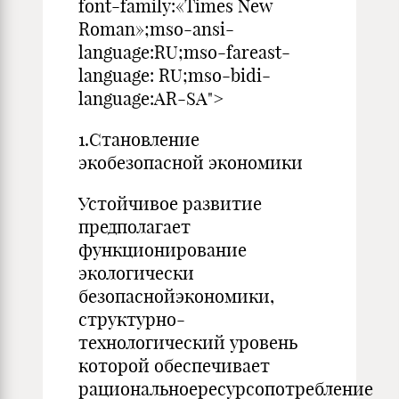
font-family:«Times New
Roman»;mso-ansi-
language:RU;mso-fareast-
language: RU;mso-bidi-
language:AR-SA">
1.Становление
экобезопасной экономики
Устойчивое развитие
предполагает
функционирование
экологически
безопаснойэкономики,
структурно-
технологический уровень
которой обеспечивает
рациональноересурсопотребление