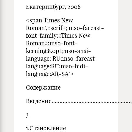
Екатеринбург, 2006
<span Times New
Roman",«serif»; mso-fareast-
font-family:«Times New
Roman»;mso-font-
kerning:8.0pt;mso-ansi-
language: RU;mso-fareast-
language:RU;mso-bidi-
language:AR-SA">
Содержание
Введение…………………………………………
3
1.Становление