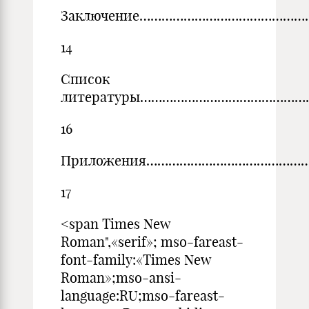
Заключение……………………………………
14
Список
литературы………………………………………
16
Приложения………………………………………
17
<span Times New
Roman",«serif»; mso-fareast-
font-family:«Times New
Roman»;mso-ansi-
language:RU;mso-fareast-