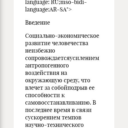
language: RU;mso-bidi-
language:AR-SA">
Введение
Социально-экономическое
развитие человечества
неизбежно
сопровождаетсяусилением
антропогенного
воздействия на
окружающую среду, что
влечет за собойподрыв ее
способности к
самовосстанавливанию. В
последнее время в связи
сускорением темпов
научно-технического