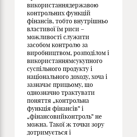
використаннядержавою
контрольних функцій
фінансів, тобто внутрішньо
властивої їм риси –
можливості служити
засобом контролю за
виробництвом, розподілом і
використаннямсукупного
суспільного продукту і
національного доходу, хоча і
зазначає прицьому, що
однозначно трактувати
поняття „контрольна
функція фінансів” і
„фінансовийконтроль” не
можна. Такої ж точки зору
дотримується і