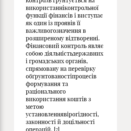
контроль ґрунтується на
використанніконтрольної
функції фінансів і виступає
як один із проявів її
важливогозначення в
розширеному відтворенні.
Фінансовий контроль являє
собою діяльністьдержавних
і громадських органів,
спрямовану на перевірку
обґрунтованостіпроцесів
формування та
раціонального
використання коштів з
метою
установленнявірогідності,
законності й доцільності
операцій. [7]