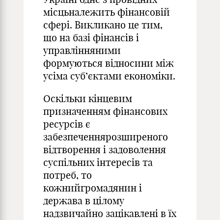
місцьналежить фінансовій
сфері. Викликано це тим,
що на базі фінансів і
управлінняними
формуються відносини між
усіма суб’єктами економіки.
Оскільки кінцевим
призначенням фінансових
ресурсів є
забезпеченнярозширеного
відтворення і задоволення
суспільних інтересів та
потреб, то
кожнийгромадянин і
держава в цілому
надзвичайно зацікавлені в їх