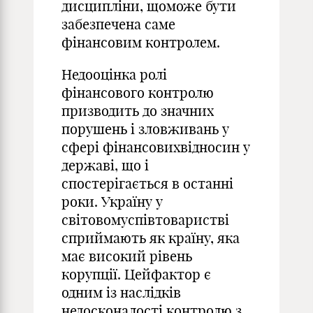
дисципліни, щоможе бути
забезпечена саме
фінансовим контролем.
Недооцінка ролі
фінансового контролю
призводить до значних
порушень і зловживань у
сфері фінансовихвідносин у
державі, що і
спостерігається в останні
роки. Україну у
світовомуспівтоваристві
сприймають як країну, яка
має високий рівень
корупції. Цейфактор є
одним із наслідків
недосконалості контролю з