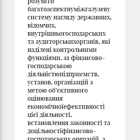
розуміти
багатоаспектнуміжгалузеву
систему нагляду державних,
відомчих,
внутрішньогосподарських
та аудиторськихорганів, які
наділені контрольними
функціями, за фінансово-
господарською
діяльністюпідприємств,
установ, організацій з
метою об’єктивного
оцінювання
економічноїефективності
цієї діяльності,
встановлення законності та
доцільностіфінансово-
господарських операцій, а