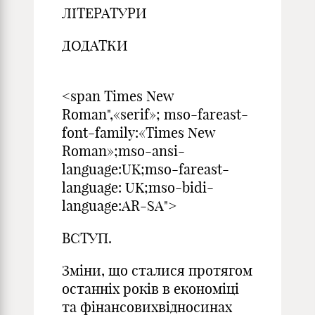
ЛІТЕРАТУРИ
ДОДАТКИ
3
<span Times New
Roman",«serif»; mso-fareast-
font-family:«Times New
Roman»;mso-ansi-
language:UK;mso-fareast-
language: UK;mso-bidi-
language:AR-SA">
ВСТУП.
Зміни, що сталися протягом
останніх років в економіці
та фінансовихвідносинах