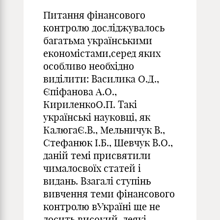
Питання фінансового
контролю досліджувалось
багатьма українськими
економістами,серед яких
особливо необхідно
виділити: Василика О.Д.,
Єпіфанова А.О.,
КириленкоО.П. Такі
українські науковці, як
КалюгаЄ.В., Мельничук В.,
Стефанюк І.Б., Шевчук В.О.,
даній темі присвятили
чималосвоїх статей і
видань. Взагалі ступінь
вивчення теми фінансового
контролю вУкраїні ще не
досить високий, деякі