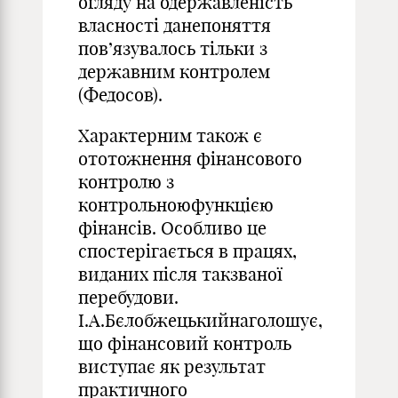
огляду на одержавленість
власності данепоняття
пов’язувалось тільки з
державним контролем
(Федосов).
Характерним також є
ототожнення фінансового
контролю з
контрольноюфункцією
фінансів. Особливо це
спостерігається в працях,
виданих після такзваної
перебудови.
І.А.Бєлобжецькийнаголошує,
що фінансовий контроль
виступає як результат
практичного