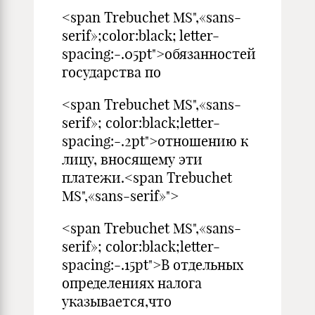
<span Trebuchet MS",«sans-
serif»;color:black; letter-
spacing:-.05pt">обязанностей
государства по
<span Trebuchet MS",«sans-
serif»; color:black;letter-
spacing:-.2pt">отношению к
лицу, вносящему эти
платежи.<span Trebuchet
MS",«sans-serif»">
<span Trebuchet MS",«sans-
serif»; color:black;letter-
spacing:-.15pt">В отдельных
определениях налога
указывается,что