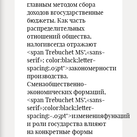
главным методом сбора
доходов вгосударственные
бюджеты. Как часть
распределительных
отношений общества,
налогивсегда отражают
<span Trebuchet MS",«sans-
serif»; color:black;letter-
spacing:.05pt">закономерности
производства.
Сменаобщественно-
экономических формаций,
<span Trebuchet MS",«sans-
serif»;color:black;letter-
spacing:-.05pt">измененияфункций
и роли государства влияют
на конкретные формы