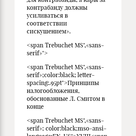
контрабанду должны
усиливаться в
соответствии
сискушением».
<span Trebuchet MS",«sans-
serif»">
<span Trebuchet MS",«sans-
serif»;color:black; letter-
spacing:.95pt">Принципы
налогообложения,
обоснованные Л. Смитом в
конце
<span Trebuchet MS",«sans-
serif»; color:black;mso-ansi-