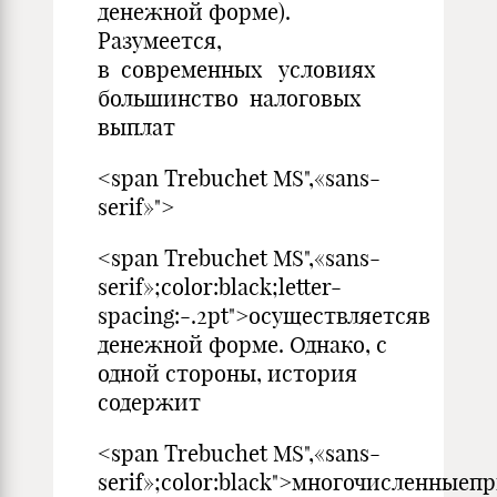
денежной форме).
Разумеется,
в современных условиях
большинство налоговых
выплат
<span Trebuchet MS",«sans-
serif»">
<span Trebuchet MS",«sans-
serif»;color:black;letter-
spacing:-.2pt">осуществляетсяв
денежной форме. Однако, с
одной стороны, история
содержит
<span Trebuchet MS",«sans-
serif»;color:black">многочисленные