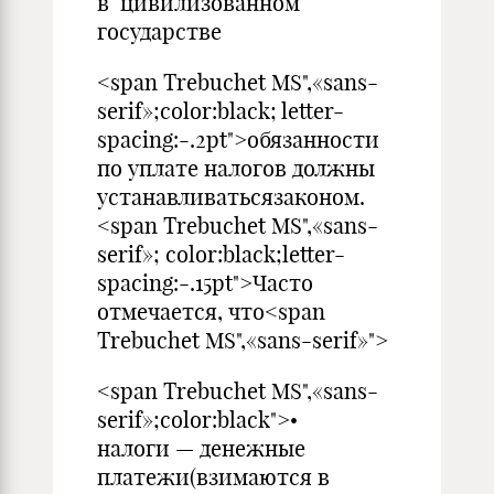
в цивилизованном
государстве
<span Trebuchet MS",«sans-
serif»;color:black; letter-
spacing:-.2pt">обязанности
по уплате налогов должны
устанавливатьсязаконом.
<span Trebuchet MS",«sans-
serif»; color:black;letter-
spacing:-.15pt">Часто
отмечается, что<span
Trebuchet MS",«sans-serif»">
<span Trebuchet MS",«sans-
serif»;color:black">•
налоги — денежные
платежи(взимаются в