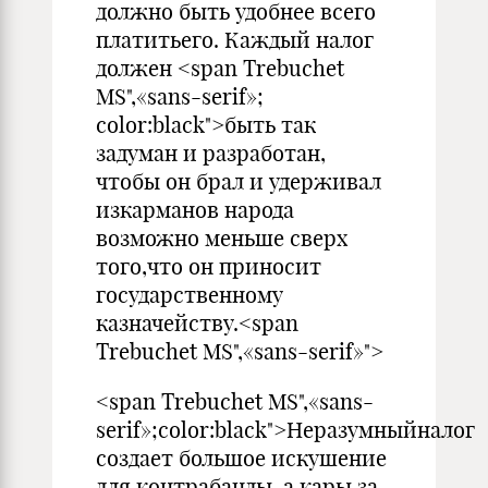
должно быть удобнее всего
платитьего. Каждый налог
должен <span Trebuchet
MS",«sans-serif»;
color:black">быть так
задуман и разработан,
чтобы он брал и удерживал
изкарманов народа
возможно меньше сверх
того,что он приносит
государственному
казначейству.<span
Trebuchet MS",«sans-serif»">
<span Trebuchet MS",«sans-
serif»;color:black">Неразумныйналог
создает большое искушение
для контрабанды, а кары за