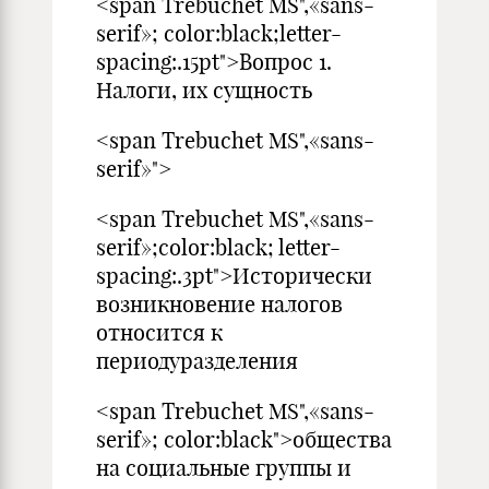
<span Trebuchet MS",«sans-
serif»; color:black;letter-
spacing:.15pt">Вопрос 1.
Налоги, их сущность
<span Trebuchet MS",«sans-
serif»">
<span Trebuchet MS",«sans-
serif»;color:black; letter-
spacing:.3pt">Исторически
возникновение налогов
относится к
периодуразделения
<span Trebuchet MS",«sans-
serif»; color:black">общества
на социальные группы и