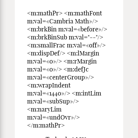
<m:mathPr> <m:mathFont
m:val=«Cambria Math»/>
<m:brkBin m:val=«before»/>
<m:brkBinSub m:val="--"/>
<m:smallFrac m:val=«off»/>
<m:dispDef/> <m:lMargin
m:val=«0»/> <m:rMargin
m:val=«0»/> <m:defJc
m:val=«centerGroup»/>
<m:wrapIndent
m:val=«1440»/> <m:intLim
m:val=«subSup»/>
<m:naryLim
m:val=«undOvr»/>
</m:mathPr>