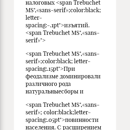
налоговых <span Trebuchet
MS",«sans-serif»;color:black;
letter-
spacing:-.1pt">изъятий.
<span Trebuchet MS",«sans-
serif»">
<span Trebuchet MS",«sans-
serif»;color:black; letter-
spacing:.15pt">При
феодализме доминировали
различного рода
натуральныесборы и
<span Trebuchet MS",«sans-
serif»; color:black;letter-
spacing:.05pt">повинности
населения. С расширением