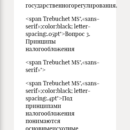
государственногорегулирования.
<span Trebuchet MS",«sans-
serif»;color:black; letter-
spacing:.05pt">Вопрос 3.
Принципы
налогообложения
<span Trebuchet MS",«sans-
serif»">
<span Trebuchet MS",«sans-
serif»;color:black; letter-
spacing:.4pt">Под
принципами
налогообложения
понимаются
основныеисходные