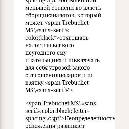
spacing:.1pt">большей или
меньшей степени во власть
сборщиканалогов, который
может <span Trebuchet
MS",«sans-serif»;
color:black">отягощать
налог для всякого
неугодного ему
плательщика иливключать
для себя угрозой закого
отягощенияподарок или
взятку.<span Trebuchet
MS",«sans-serif»">
<span Trebuchet MS",«sans-
serif»;color:black; letter-
spacing:.05pt">Неопределенность
обложения развивает