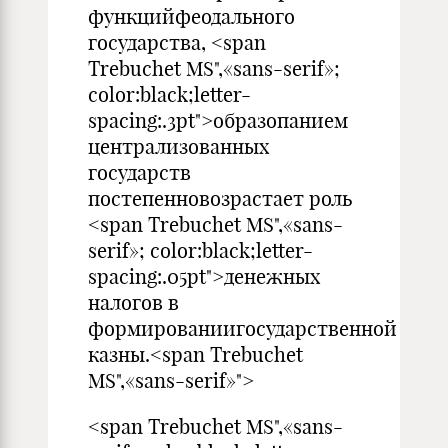
функцийфеодального
государства, <span
Trebuchet MS",«sans-serif»;
color:black;letter-
spacing:.3pt">образопанием
централизованных
государств
постепенновозрастает роль
<span Trebuchet MS",«sans-
serif»; color:black;letter-
spacing:.05pt">денежных
налогов в
формированиигосударственной
казны.<span Trebuchet
MS",«sans-serif»">
<span Trebuchet MS",«sans-