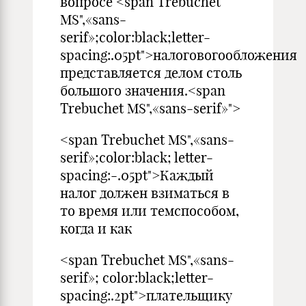
вопросе <span Trebuchet
MS",«sans-
serif»;color:black;letter-
spacing:.05pt">налоговогообложения
представляется делом столь
большого значения.<span
Trebuchet MS",«sans-serif»">
<span Trebuchet MS",«sans-
serif»;color:black; letter-
spacing:-.05pt">Каждый
налог должен взиматься в
то время или темспособом,
когда и как
<span Trebuchet MS",«sans-
serif»; color:black;letter-
spacing:.2pt">плательщику