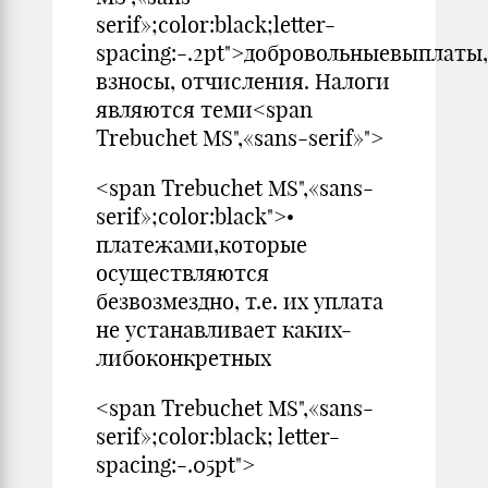
serif»;color:black;letter-
spacing:-.2pt">добровольныевыплаты,
взносы, отчисления. Налоги
являются теми<span
Trebuchet MS",«sans-serif»">
<span Trebuchet MS",«sans-
serif»;color:black">•
платежами,которые
осуществляются
безвозмездно, т.е. их уплата
не устанавливает каких-
либоконкретных
<span Trebuchet MS",«sans-
serif»;color:black; letter-
spacing:-.05pt">