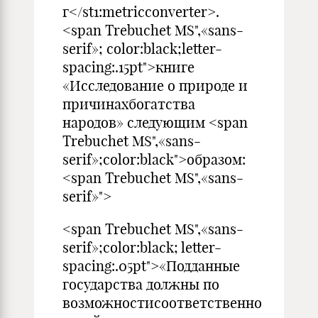
г</st1:metricconverter>.
<span Trebuchet MS",«sans-
serif»; color:black;letter-
spacing:.15pt">книге
«Исследование о природе и
причинахбогатства
народов» следующим <span
Trebuchet MS",«sans-
serif»;color:black">образом:
<span Trebuchet MS",«sans-
serif»">
<span Trebuchet MS",«sans-
serif»;color:black; letter-
spacing:.05pt">«Подданные
государства должны по
возможностисоответственно