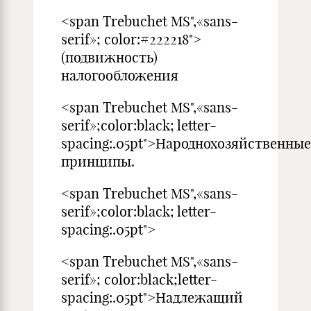
<span Trebuchet MS",«sans-
serif»; color:#222218">
(подвижность)
налогообложения
<span Trebuchet MS",«sans-
serif»;color:black; letter-
spacing:.05pt">Народнохозяйственные
принципы.
<span Trebuchet MS",«sans-
serif»;color:black; letter-
spacing:.05pt">
<span Trebuchet MS",«sans-
serif»; color:black;letter-
spacing:.05pt">Надлежащий