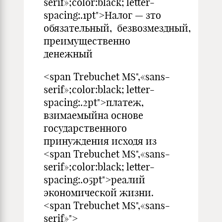
serif»;color:black; letter-
spacing:.1pt">Налог — зто
обязательный, безвозмездный,
преимущественно
денежный
<span Trebuchet MS",«sans-
serif»;color:black; letter-
spacing:.2pt">платеж,
взимаемыйна основе
государственного
принуждения исходя из
<span Trebuchet MS",«sans-
serif»;color:black; letter-
spacing:.05pt">реалий
экономической жизни.
<span Trebuchet MS",«sans-
serif»">