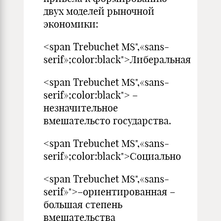
двух моделей рыночной
экономики:
<span Trebuchet MS",«sans-
serif»;color:black">Либеральная
<span Trebuchet MS",«sans-
serif»;color:black"> –
незначительное
вмешательсто государства.
<span Trebuchet MS",«sans-
serif»;color:black">Социально
<span Trebuchet MS",«sans-
serif»">–ориентированная –
большая степень
вмешательства