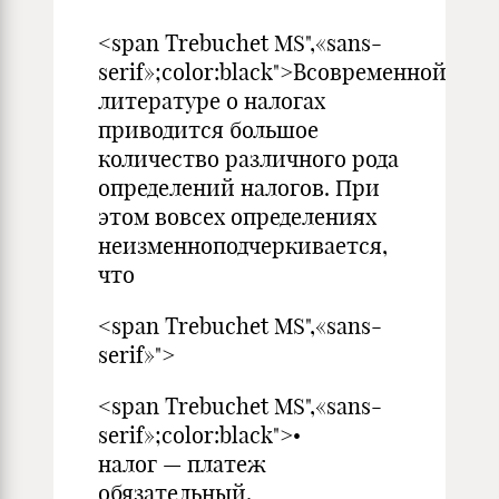
<span Trebuchet MS",«sans-
serif»;color:black">Всовременной
литературе о налогах
приводится большое
количество различного рода
определений налогов. При
этом вовсех определениях
неизменноподчеркивается,
что
<span Trebuchet MS",«sans-
serif»">
<span Trebuchet MS",«sans-
serif»;color:black">•
налог — платеж
обязательный.