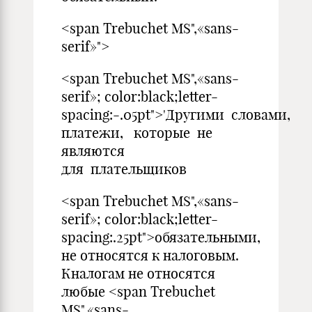
<span Trebuchet MS",«sans-
serif»">
<span Trebuchet MS",«sans-
serif»; color:black;letter-
spacing:-.05pt">'Другими словами,
платежи, которые не
являются
для плательщиков
<span Trebuchet MS",«sans-
serif»; color:black;letter-
spacing:.25pt">обязательными,
не относятся к налоговым.
Кналогам не относятся
любые <span Trebuchet
MS",«sans-