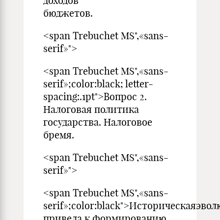
доходов
бюджетов.
<span Trebuchet MS",«sans-
serif»">
<span Trebuchet MS",«sans-
serif»;color:black; letter-
spacing:.1pt">Вопрос 2.
Налоговая политика
государства. Налоговое
бремя.
<span Trebuchet MS",«sans-
serif»">
<span Trebuchet MS",«sans-
serif»;color:black">Историческаяэво
привела к формированию