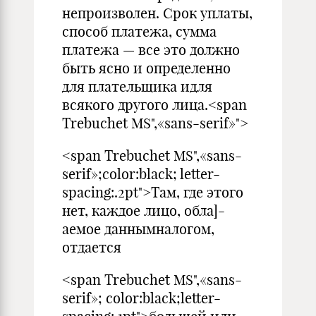
непроизволен. Срок уплаты,
способ платежа, сумма
платежа — все это должно
быть ясно и определенно
для плательщика идля
всякого другого лица.<span
Trebuchet MS",«sans-serif»">
<span Trebuchet MS",«sans-
serif»;color:black; letter-
spacing:.2pt">Там, где этого
нет, каждое лицо, обла]-
аемое даннымналогом,
отдается
<span Trebuchet MS",«sans-
serif»; color:black;letter-