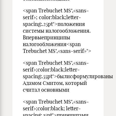
<span Trebuchet MS",«sans-
serif»; color:black;letter-
spacing:.25pt">положения
системы налогообложения.
Впервыепринципы
налогообложения<span
Trebuchet MS",«sans-serif»">
<span Trebuchet MS",«sans-
serif»;color:black;letter-
spacing:.55pt">былисформулированы
Адамом Смитом, который
считал основными
<span Trebuchet MS",«sans-
serif»;color:black; letter-
spacing:.15pt">принципами