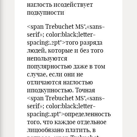
наглость исодействует
подкупности
<span Trebuchet MS",«sans-
serif»; color:black;letter-
spacing:.2pt">того разряда
людей, которые и без того
непользуются
популярностью даже в том
случае, если они не
отличаются наглостью
иподкупностью. Точная
<span Trebuchet MS",«sans-
serif»; color:black;letter-
spacing:.1pt">определенность
того, что каждое отдельное
лицообязано платить, в