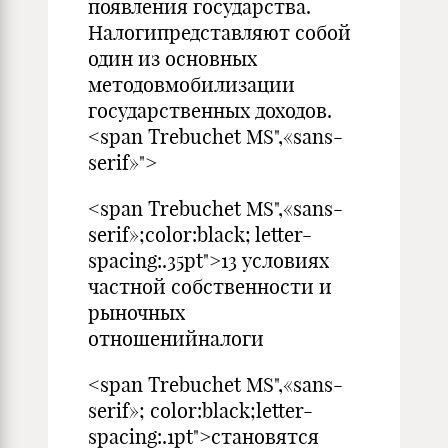
появления государства.
Налогипредставляют собой
один из основных
методовмобилизации
государственных доходов.
<span Trebuchet MS",«sans-
serif»">
<span Trebuchet MS",«sans-
serif»;color:black; letter-
spacing:.35pt">13 условиях
частной собственности и
рыночных
отношенийналоги
<span Trebuchet MS",«sans-
serif»; color:black;letter-
spacing:.1pt">становятся