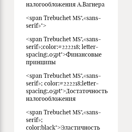
налогообложения А.Вагнера
<span Trebuchet MS",«sans-
serif»">
<span Trebuchet MS",«sans-
serif»;color:#222218; letter-
spacing:.05pt">Финансовые
принципы
<span Trebuchet MS",«sans-
serif»; color:#222218;letter-
spacing:.05pt">Достаточность
налогообложения
<span Trebuchet MS",«sans-
serif»;
color:black">Эластичность