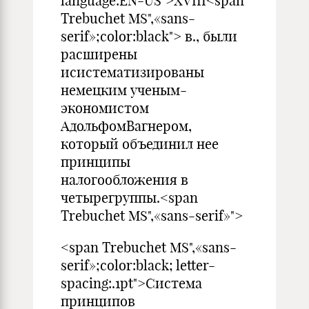
language:EN-US">XVIII<span
Trebuchet MS",«sans-
serif»;color:black"> в., были
расширены
исистематизированы
немецким ученым-
экономистом
АдольфомВагнером,
который объединил нее
принципы
налогообложения в
четырегруппы.<span
Trebuchet MS",«sans-serif»">
<span Trebuchet MS",«sans-
serif»;color:black; letter-
spacing:.1pt">Система
принципов