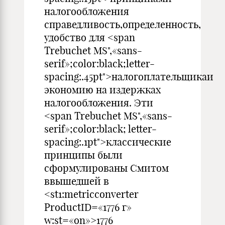
налогообложения
справедливость,определенность,
удобство для <span
Trebuchet MS",«sans-
serif»;color:black;letter-
spacing:.45pt">налогоплательщикаи
экономию на издержках
налогообложения. Эти
<span Trebuchet MS",«sans-
serif»;color:black; letter-
spacing:.1pt">классические
принципы были
сформулированы Смитом
ввышедшей в
<st1:metricconverter
ProductID=«1776 г»
w:st=«on»>1776