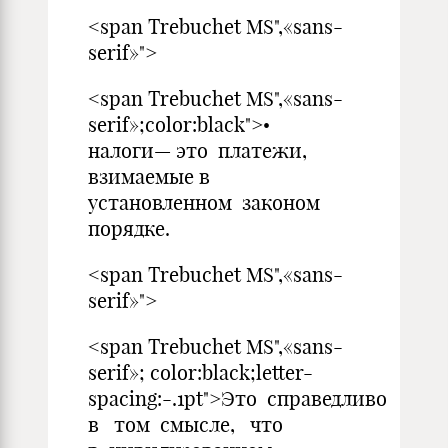
<span Trebuchet MS",«sans-
serif»">
<span Trebuchet MS",«sans-
serif»;color:black">•
налоги— это платежи,
взимаемые в
установленном законом
порядке.
<span Trebuchet MS",«sans-
serif»">
<span Trebuchet MS",«sans-
serif»; color:black;letter-
spacing:-.1pt">Это справедливо
в том смысле, что