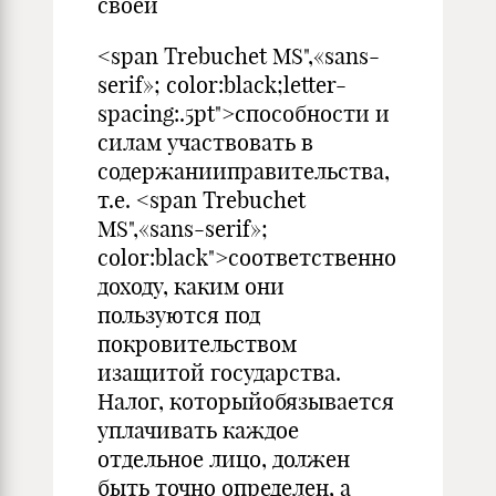
своей
<span Trebuchet MS",«sans-
serif»; color:black;letter-
spacing:.5pt">способности и
силам участвовать в
содержанииправительства,
т.е. <span Trebuchet
MS",«sans-serif»;
color:black">соответственно
доходу, каким они
пользуются под
покровительством
изащитой государства.
Налог, которыйобязывается
уплачивать каждое
отдельное лицо, должен
быть точно определен, а