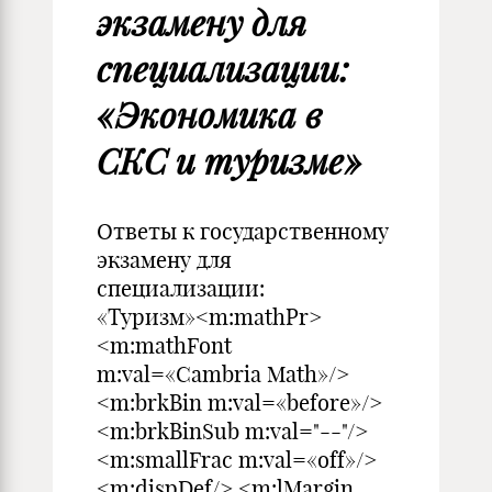
экзамену для
специализации:
«Экономика в
СКС и туризме»
Ответы к государственному
экзамену для
специализации:
«Туризм»<m:mathPr>
<m:mathFont
m:val=«Cambria Math»/>
<m:brkBin m:val=«before»/>
<m:brkBinSub m:val="--"/>
<m:smallFrac m:val=«off»/>
<m:dispDef/> <m:lMargin