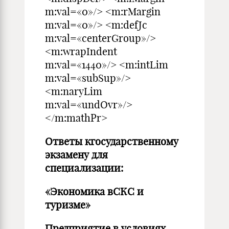
m:val=«0»/> <m:rMargin
m:val=«0»/> <m:defJc
m:val=«centerGroup»/>
<m:wrapIndent
m:val=«1440»/> <m:intLim
m:val=«subSup»/>
<m:naryLim
m:val=«undOvr»/>
</m:mathPr>
Ответы кгосударственному
экзамену для
специализации:
«Экономика вСКС и
туризме»
Предприятие в условиях