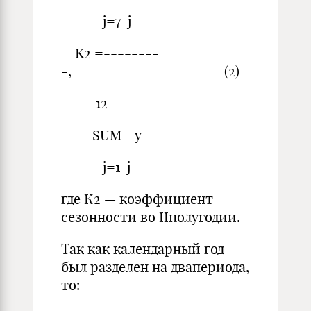
j=7 j
K2 =--------
-, (2)
12
SUM y
j=1 j
где К2 — коэффициент
сезонности во IIполугодии.
Так как календарный год
был разделен на двапериода,
то: