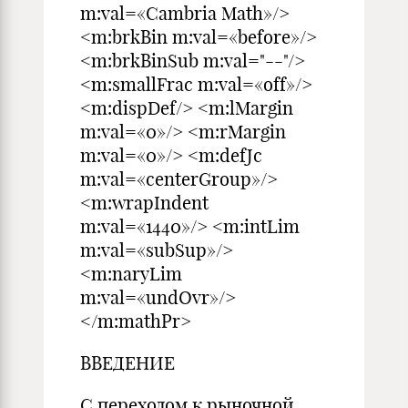
m:val=«Cambria Math»/>
<m:brkBin m:val=«before»/>
<m:brkBinSub m:val="--"/>
<m:smallFrac m:val=«off»/>
<m:dispDef/> <m:lMargin
m:val=«0»/> <m:rMargin
m:val=«0»/> <m:defJc
m:val=«centerGroup»/>
<m:wrapIndent
m:val=«1440»/> <m:intLim
m:val=«subSup»/>
<m:naryLim
m:val=«undOvr»/>
</m:mathPr>
ВВЕДЕНИЕ
С переходом к рыночной