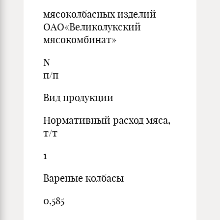
мясоколбасных изделий
ОАО«Великолукский
мясокомбинат»
N
п/п
Вид продукции
Нормативный расход мяса,
т/т
1
Вареные колбасы
0,585