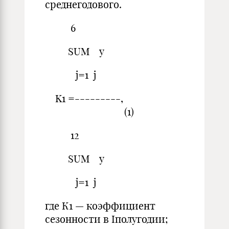
среднегодового.
6
SUM y
j=1 j
K1 =---------,
(1)
12
SUM y
j=1 j
где К1 — коэффициент
сезонности в Iполугодии;