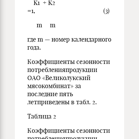
K1 + K2
=1, (3)
m m
где m — номер календарного
года.
Коэффициенты сезонности
потребленияпродукции
ОАО «Великолукский
мясокомбинат» за
последние пять
летприведены в табл. 2.
Таблица 2
Коэффициенты сезонности
потребленияпродукции