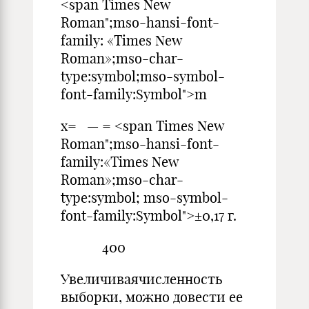
<span Times New
Roman";mso-hansi-font-
family: «Times New
Roman»;mso-char-
type:symbol;mso-symbol-
font-family:Symbol">m
х= — = <span Times New
Roman";mso-hansi-font-
family:«Times New
Roman»;mso-char-
type:symbol; mso-symbol-
font-family:Symbol">±0,17 г.
400
Увеличиваячисленность
выборки, можно довести ее