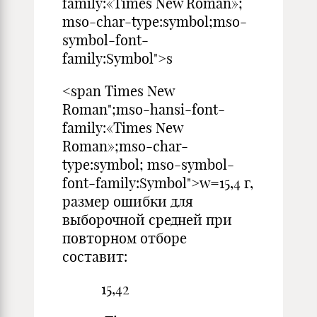
family:«Times New Roman»;
mso-char-type:symbol;mso-
symbol-font-
family:Symbol">s
<span Times New
Roman";mso-hansi-font-
family:«Times New
Roman»;mso-char-
type:symbol; mso-symbol-
font-family:Symbol">w=15,4 г,
размер ошибки для
выборочной средней при
повторном отборе
составит:
15,42