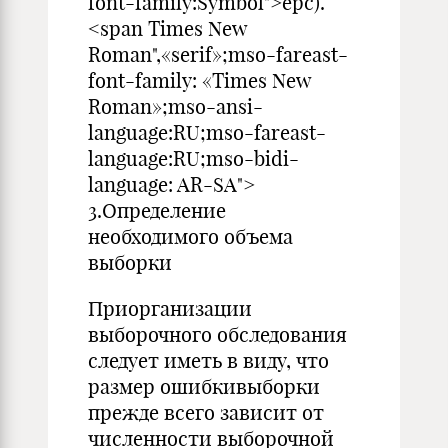
font-family:Symbol">eрс).
<span Times New
Roman",«serif»;mso-fareast-
font-family: «Times New
Roman»;mso-ansi-
language:RU;mso-fareast-
language:RU;mso-bidi-
language: AR-SA">
3.Определение
необходимого объема
выборки
Приорганизации
выборочного обследования
следует иметь в виду, что
размер ошибкивыборки
прежде всего зависит от
численности выборочной