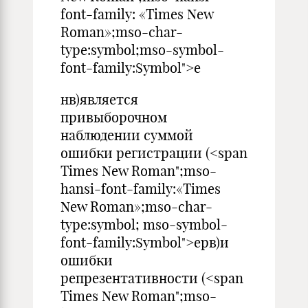
font-family: «Times New
Roman»;mso-char-
type:symbol;mso-symbol-
font-family:Symbol">e
нв)является
привыборочном
наблюдении суммой
ошибки регистрации (<span
Times New Roman";mso-
hansi-font-family:«Times
New Roman»;mso-char-
type:symbol; mso-symbol-
font-family:Symbol">eрв)и
ошибки
репрезентативности (<span
Times New Roman";mso-