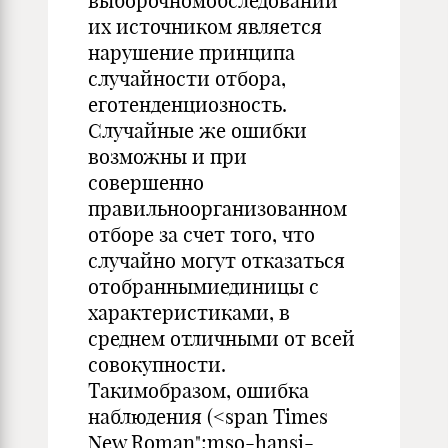
выборочномобследовании
их источником является
нарушение принципа
случайности отбора,
еготенденциозность.
Случайные же ошибки
возможны и при
совершенно
правильноорганизованном
отборе за счет того, что
случайно могут отказаться
отобраннымиединицы с
характеристиками, в
среднем отличными от всей
совокупности.
Такимобразом, ошибка
наблюдения (<span Times
New Roman";mso-hansi-