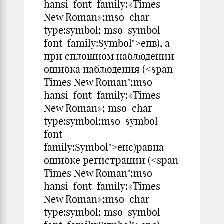
hansi-font-family:«Times
New Roman»;mso-char-
type:symbol; mso-symbol-
font-family:Symbol">eпв), а
при сплошном наблюдении
ошибка наблюдения (<span
Times New Roman";mso-
hansi-font-family:«Times
New Roman»; mso-char-
type:symbol;mso-symbol-
font-
family:Symbol">eнс)равна
ошибке регистрации (<span
Times New Roman";mso-
hansi-font-family:«Times
New Roman»;mso-char-
type:symbol; mso-symbol-