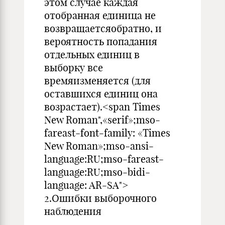
этом случае каждая
отобранная единица не
возвращаетсяобратно, и
вероятность попадания
отдельных единиц в
выборку все
времяизменяется (для
оставшихся единиц она
возрастает).<span Times
New Roman",«serif»;mso-
fareast-font-family: «Times
New Roman»;mso-ansi-
language:RU;mso-fareast-
language:RU;mso-bidi-
language: AR-SA">
2.Ошибки выборочного
наблюдения