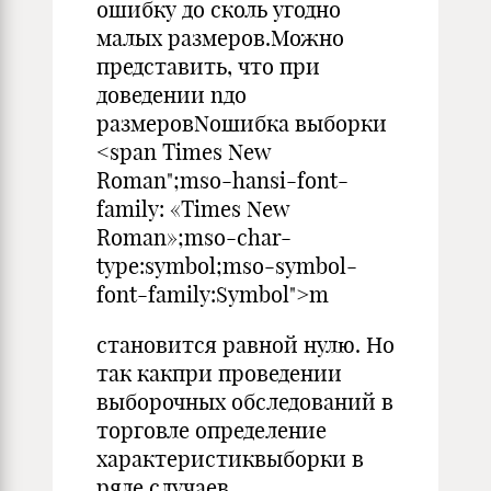
ошибку до сколь угодно
малых размеров.Можно
представить, что при
доведении nдо
размеровNошибка выборки
<span Times New
Roman";mso-hansi-font-
family: «Times New
Roman»;mso-char-
type:symbol;mso-symbol-
font-family:Symbol">m
становится равной нулю. Но
так какпри проведении
выборочных обследований в
торговле определение
характеристиквыборки в
ряде случаев