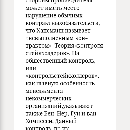
стороны производителя
может иметь место
нарушение обычных
контрактныхобяза­тельств,
что Хансманн называет
«невыполненным кон­
трактом» Теория«контроля
стейкхолдеров». На
общественный контроль,
или
«контрольстейкхолдеров»,
как главную особенность
менеджмента
некоммерческих
организаций,указывают
также Бен-Нер, Гун и ван
Хомиссен, Данный
контроль, по их