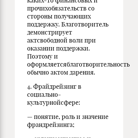
каких-то финансовых и
про­чихобязательств со
стороны получающих
поддержку. Благотворитель
демонстрирует
актсвободной воли при
оказании поддержки.
Поэтому и
оформляетсяблаготворительность
обычно ак­том дарения.
4. Фрайдрейзинг в
социально-
культурнойсфере:
— понятие, роль и значение
франдрейзинга;