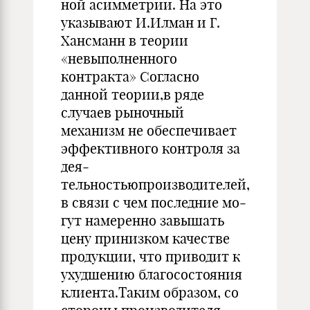
ной асимметрии. На это
указывают И.Илман и Г.
Хансманн в теории
«невыполненного
контракта» Согласно
данной теории,в ряде
случаев рыночный
механизм не обеспечивает
эффективного контроля за
дея­
тельностьюпроизводителей,
в связи с чем последние мо­
гут намеренно завышать
цену принизком качестве
про­дукции, что приводит к
ухудшению благосостояния
кли­ента.Таким образом, со