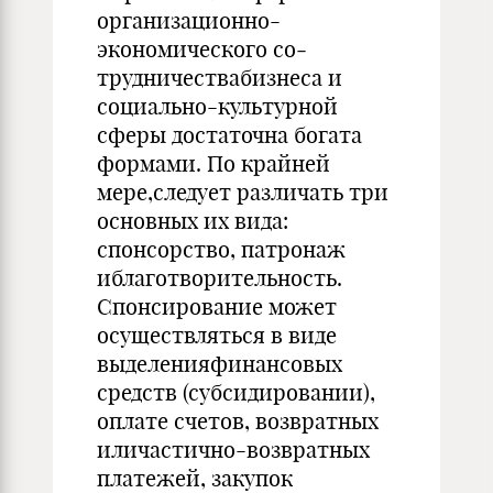
организационно-
экономического со­
трудничествабизнеса и
социально-культурной
сферы до­статочна богата
формами. По крайней
мере,следует раз­личать три
основных их вида:
спонсорство, патронаж
иблаготворительность.
Спонсирование может
осуществляться в виде
выделе­нияфинансовых
средств (субсидировании),
оплате счетов, возвратных
иличастично-возвратных
платежей, закупок