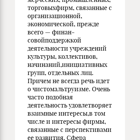
торговыхфирм, связанные с
организационной,
экономической, прежде
всего — финан­
совойподдержкой
деятельности учреждений
культуры, кол­лективов,
начинаний,инициативных
групп, отдельных лиц.
Причем не всегда речь идет
о чистомальтруизме. Очень
часто подобная
деятельность удовлетворяет
взаимные ин­тересы,в том
числе и интересы фирмы,
связанные с пер­спективами
ее развития. Cфера