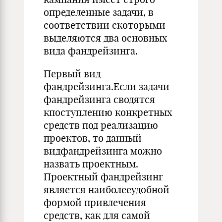
определенные задачи, в
соответствии скоторыми
выделяются два основных
вида фанд­рейзинга.
Первый вид
фандрейзинга.Если задачи
фандрейзинга сводятся
кпоступлению конк­ретных
средств под реализацию
проектов, то данный
видфандрейзинга можно
назвать про­ектным.
Проектный фандрейзинг
является наиболееудобной
формой привлечения
средств, как для са­мой