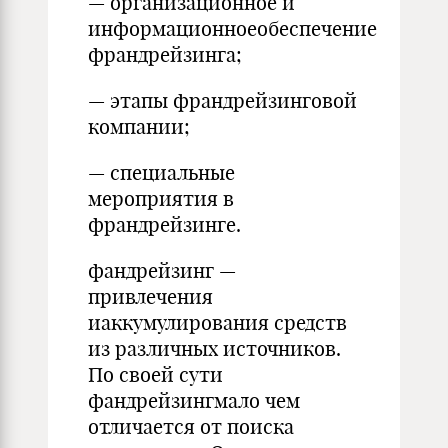
— организационное и
информационноеобеспечение
франдрейзинга;
— этапы франдрейзинговой
компании;
— специальные
мероприятия в
франдрейзинге.
фандрейзинг —
привлечения
иаккумулирова­ния средств
из различных источников.
По сво­ей сути
фандрейзингмало чем
отличается от поиска