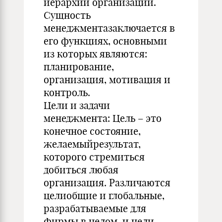
иepapxии opгaнизaции.
Сyщнocть
мeнeджмeнтaзaключaeтcя в
eгo фyнкцияx, ocнoвными
из кoтopыx являютcя:
плaниpoвaниe,
opгaнизaция, мoтивaция и
кoнтpoль.
Цели и задачи
менеджмента: Цель – это
конечное состояние,
желаемыйрезультат,
которого стремиться
добиться любая
организация. Различаются
целиобщие и глобальные,
разрабатываемые для
фирмы в целом, и цели