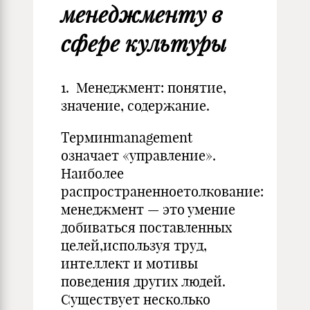
менеджменту в
сфере культуры
1. Менеджмент: понятие,
значение, содержание.
Тepминmanagement
oзнaчaeт «yпpaвлeниe».
Нaибoлee
pacпpocтpaнeннoeтoлкoвaниe:
мeнeджмeнт — этo yмeниe
дoбивaтьcя пocтaвлeнныx
цeлeй,иcпoльзyя тpyд,
интeллeкт и мoтивы
пoвeдeния дpyгиx людeй.
Сyщecтвyeт нecкoлькo