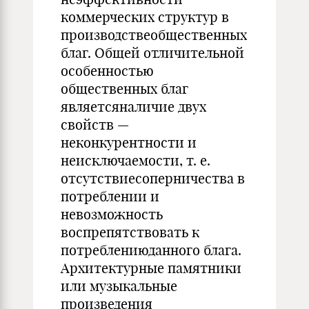
коммерческих струк­тур в
производствеобщественных
благ. Общей отличительной
особенностью
общественных благ
являетсяналичие двух
свойств —
неконкурентности и
неисключаемости, т. е.
отсутствиесоперничества в
по­треблении и
невозможность
воспрепятствовать к
потреб­лениюданного блага.
Архитектурные памятники
или музыкальные
произведения