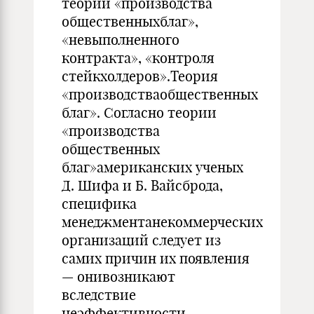
теории «производства
обществен­ныхблаг»,
«невыполнен­ного
контракта», «контроля
стейкхолдеров».Теория
«производстваобщественных
благ». Согласно теории
«производства
общественных
благ»американских ученых
Д. Шифа и Б. Вайсброда,
специфика
менеджментанекоммерческих
органи­заций следует из
самих причин их появления
— онивоз­никают
вследствие
неэффективности