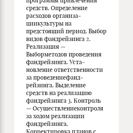
программы привле­чения
средств. Определение
расходов организа­
циикультуры на
предстоящий период. Выбор
видов фандрейзинга 2.
Реализация —
Выборметодов проведения
фандрейзинга. Уста­
новление ответственности
за проведениефанд­
рейзинга. Выделение
средств на реализацию
фандрейзинга 3. Контроль
— Осуществлениеконтроля
за ходом реализации
фандрейзинга.
Корректировка планов с