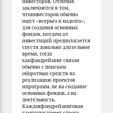
инвесторов. Отличия
заключаются в том,
чтоинвесторов обычно
ищут «всерьез и надол­го»,
для создания основных
фондов, иотдача от
инвестиций предполагается
спустя довольно длительное
время, тогда
какфандрейзинг свя­зан
обычно с поиском
оборотных средств на
реализацию проектов
ипрограмм, не на созда­ние
основных фондов, а на
деятельность.
Каждаяфандрейзинговая
кампания имеет строго