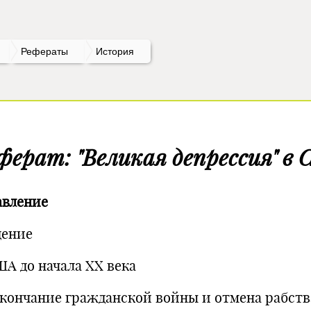
Рефераты
История
ферат: "Великая депрессия" в
авление
дение
ША до начала ХХ века
 Окончание гражданской войны и отмена рабств