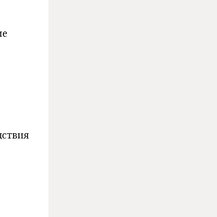
ие
дствия