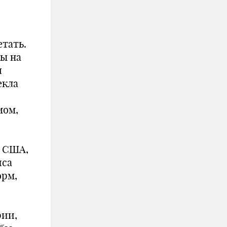
етать.
ы на
я
екла
мом,
о США,
иса
орм,
рии,