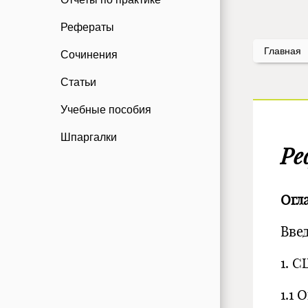
Рефераты
Главная
Сочинения
Статьи
Учебные пособия
Шпаргалки
Ре
Огл
Вве
1. С
1.1