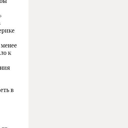
обы
»
в
ерике
 менее
ло к
ения
еть в