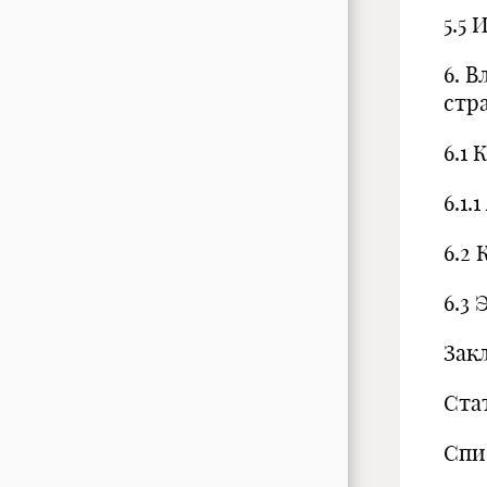
5.5 
6. 
стр
6.1
6.1
6.2
6.3
Зак
Ста
Спи