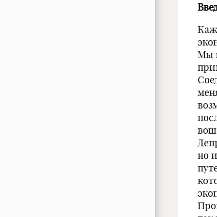
Вве
Каж
эко
Мы 
при
Сое
мен
воз
пос
вош
Деп
но и
пут
кот
эко
Про