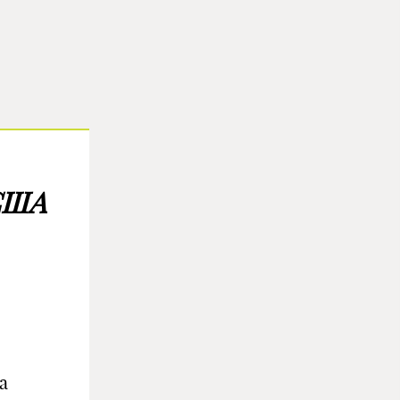
 США
а