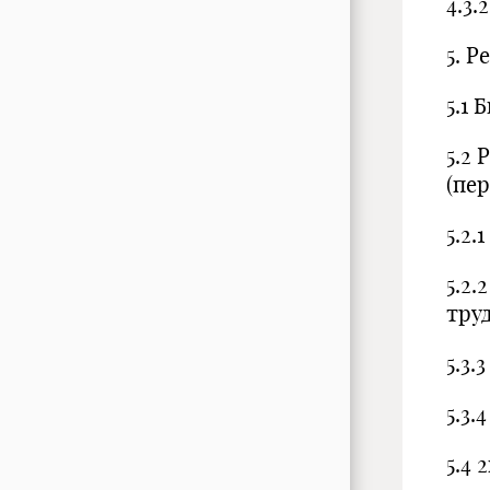
4.3.
5. 
5.1
5.2
(пе
5.2
5.2
тру
5.3
5.3
5.4