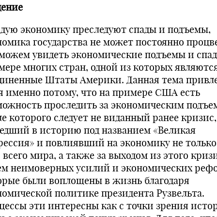
дение
дую экономику преследуют спады и подъемы,
номика государства не может постоянно процв
можем увидеть экономические подъемы и спад
мере многих стран, одной из которых являютс
диненные Штаты Америки. Данная тема привл
я именно потому, что на примере США есть
можность проследить за экономическим подъе
ле которого следует не виданный ранее кризис,
едший в историю под названием «Великая
рессия» и повлиявший на экономику не тольк
 всего мира, а также за выходом из этого криз
ем неимоверных усилий и экономических реф
орые были воплощены в жизнь благодаря
номической политике президента Рузвельта.
цессы эти интересны как с точки зрения исто