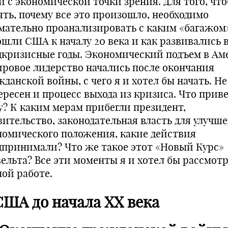
 и с экономической точки зрения. Для того, чт
ять, почему все это произошло, необходимо
мательно проанализировать с каким «багажом
ошли США к началу 20 века и как развивались 
дкризисные годы. Экономический подъем в Ам
ировое лидерство начались после окончания
данской войны, с чего я и хотел бы начать. Не
ересен и процесс выхода из кризиса. Что приве
у? К каким мерам прибегли президент,
вительство, законодательная власть для улучш
номического положения, какие действия
дпринимали? Что же такое этот «Новый Курс»
вельта? Все эти моменты я и хотел бы рассмотр
ной работе.
 США до начала ХХ века