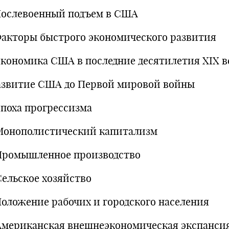
 Послевоенный подъем в США
 Факторы быстрого экономического развития
 Экономика США в последние десятилетия XIX в
Развитие США до Первой мировой войны
Эпоха прогрессизма
 Монополистический капитализм
 Промышленное производство
Сельское хозяйство
 Положение рабочих и городского населения
 Американская внешнеэкономическая экспанси