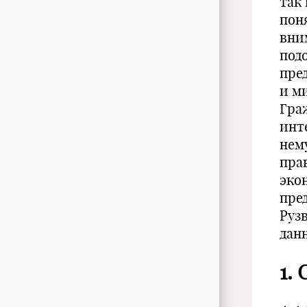
так
пон
вни
под
пре
и м
Граж
инт
нем
пра
эко
пре
Руз
дан
1.