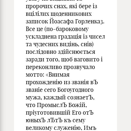
пророчих снах, які бере із
вцілілих щоденникових
записок Йоасафа Горленка
3
.
Все це (по-бароковому
ускладнена градація із чисел
та чудесних видінь, снів)
послідовно здійснюється
заради того, щоб ваговито і
переконливо прозвучало
мотто: «Внимая
прохожденію из званія вЪ
званіе сего Богоугодного
мужа, каждый сознаетЪ,
что ПромыслЪ Божiй,
прiуготовившiй Его отЪ
юныхЪ лЂтЪ къ сему
великому служенiю, Имъ