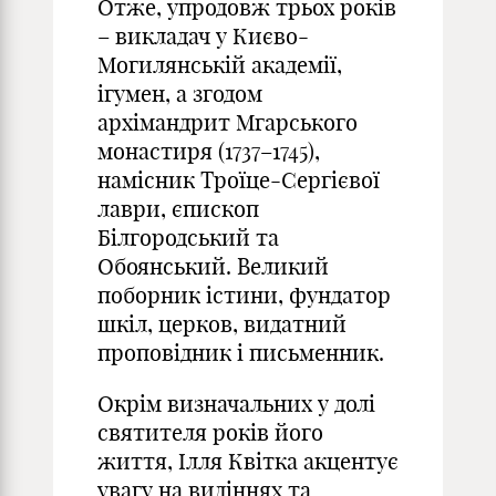
Отже, упродовж трьох років
– викладач у Києво-
Могилянській академії,
ігумен, а згодом
архімандрит Мгарського
монастиря (1737–1745),
намісник Троїце-Сергієвої
лаври, єпископ
Білгородський та
Обоянський. Великий
поборник істини, фундатор
шкіл, церков, видатний
проповідник і письменник.
Окрім визначальних у долі
святителя років його
життя, Ілля Квітка акцентує
увагу на видіннях та