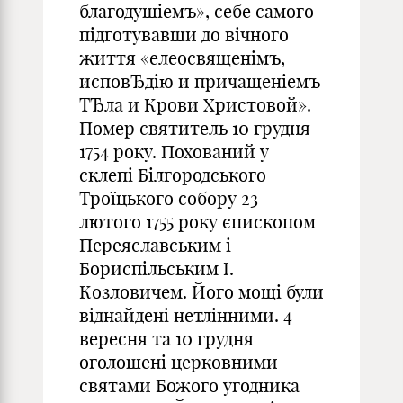
благодушіемъ», себе самого
підготувавши до вічного
життя «елеосвященімъ,
исповЂдію и причащеніемъ
ТЂла и Крови Христовой».
Помер святитель 10 грудня
1754 року. Похований у
склепі Білгородського
Троїцького собору 23
лютого 1755 року єпископом
Переяславським і
Бориспільським І.
Козловичем. Його мощі були
віднайдені нетлінними. 4
вересня та 10 грудня
оголошені церковними
святами Божого угодника