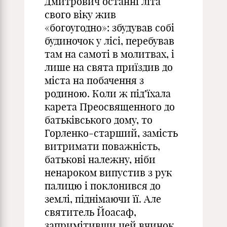
Дмитрович останні літа
свого віку жив
«богоугодно»: збудував собі
будиночок у лісі, перебував
там на самоті в молитвах, і
лише на свята приїздив до
міста на побачення з
родиною. Коли ж під’їхала
карета Преосвященного до
батьківського дому, то
Горленко-старший, замість
витримати поважність,
батькові належну, ніби
ненароком випустив з рук
палицю і поклонився до
землі, піднімаючи її. Але
святитель Йоасаф,
запримітивши цей вчинок