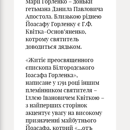
Марії Горленко – доньки
гетьмана Данила Павловича
Апостола. Близькою ріднею
Йоасафу Горленку є Г.Ф.
Квітка-Основ’яненко,
котрому святитель
доводиться дядьком.
«Житіє преосвященного
єпископа Білгородського
Іоасафа Горленка»,
написане у 1791 році іншим
племінником святителя –
Іллєю Івановичем Квіткою –
з найперших сторінок
акцентує увагу на високому
призначенні майбутнього
Йоасафа, котрий «…отъ