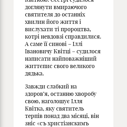
доглянути вмираючого
святителя до останніх
хвилин його життя і
вислухати ті пророцтва,
котрі невдовзі справдилися.
А саме її синові – Іллі
Івановичу Квітці – судилося
написати найповажніший
життєпис свого великого
дядька.
Завжди слабкий на
здоров’я, останню хворобу
свою, наголошує Ілля
Квітка, яку святитель
терпів понад два місяці, він
зніс «съ христіанскимъ