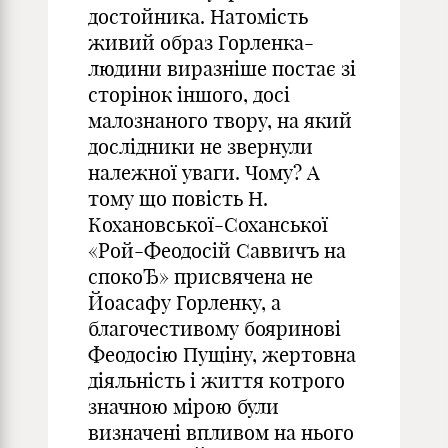
достойника. Натомість
живий образ Горленка-
людини виразніше постає зі
сторінок іншого, досі
малознаного твору, на який
дослідники не звернули
належної уваги. Чому? А
тому що повість Н.
Кохановської-Соханської
«Рой-Феодосій Саввичъ на
спокоЂ» присвячена не
Йоасафу Горленку, а
благочестивому бояринові
Феодосію Пущіну, жертовна
діяльність і життя котрого
значною мірою були
визначені впливом на нього