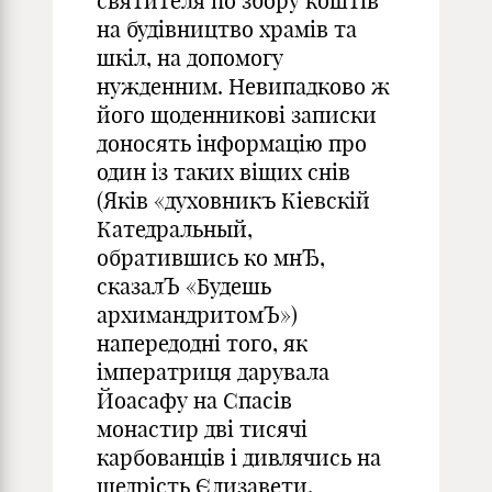
святителя по збору коштів
на будівництво храмів та
шкіл, на допомогу
нужденним. Невипадково ж
його щоденникові записки
доносять інформацію про
один із таких віщих снів
(Яків «духовникъ Кiевскiй
Катедральный,
обратившись ко мнЂ,
сказалЪ «Будешь
архимандритомЪ»)
напередодні того, як
імператриця дарувала
Йоасафу на Спасів
монастир дві тисячі
карбованців і дивлячись на
щедрість Єлизавети,