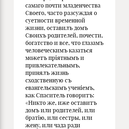
самаго почти младенчества
Своего, часто разсуждая о
суетности временной
жизни, оставилъ домъ
Своихъ родителей, почести,
богатство и все, что глазамъ
человеческимъ казаться
можетъ пріятнымъ и
привлекательнымъ,
принялъ жизнь
сходственную съ
евангельскимъ ученіемъ,
как Спаситель говоритъ:
«Никто же, иже оставитъ
домъ или родителей, или
братію, или сестры, или
жену, или чада ради