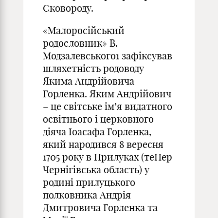
Сковороду.
«Малоросійський
родословник» В.
Модзалевського
1
зафіксував
шляхетність родоводу
Якима Андрійовича
Горленка. Яким Андрійович
– це світське ім’я видатного
освітнього і церковного
діяча Іоасафа Горленка,
який народився 8 вересня
1705 року в Прилуках (теПер
Чернігівська область) у
родині прилуцького
полковника Андрія
Дмитровича Горленка та