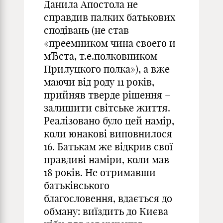
Данила Апостола не
справдив палких батькових
сподівань (не став
«преемником чина своего и
мЂста, т.е.полковником
Прилуцкого полка»), а вже
маючи від роду 11 років,
прийняв тверде рішення –
залишити світське життя.
Реалізовано було цей намір,
коли юнакові виповнилося
16. Батькам же відкрив свої
правдиві наміри, коли мав
18 років. Не отримавши
батьківського
благословення, вдається до
обману: виїздить до Києва