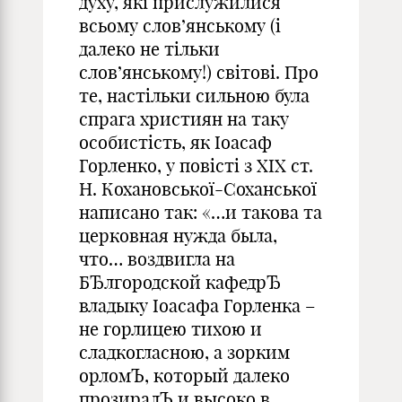
духу, які прислужилися
всьому слов’янському (і
далеко не тільки
слов’янському!) світові. Про
те, настільки сильною була
спрага християн на таку
особистість, як Іоасаф
Горленко, у повісті з ХІХ ст.
Н. Кохановської-Соханської
написано так: «…и такова та
церковная нужда была,
что… воздвигла на
БЂлгородской кафедрЂ
владыку Іоасафа Горленка –
не горлицею тихою и
сладкогласною, а зорким
орломЪ, который далеко
прозиралЪ и высоко в