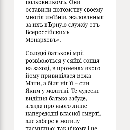
полковникомъ. Они
оставили потомству своему
многiя имЂнiя, жалованныя
за ихъ вЂрную службу отъ
Всероссiйскихъ
Монарховъ».
Солодкі батькові мрії
розвіюються у сяйві сонця
на заході, в променях якого
йому привиділася Божа
Мати, а біля ніг її – син
Яким у молитві. Те чудесне
видіння батько забуде,
згадає про нього лише
напередодні власної смерті,
але забере в могилу
таємницю: так нікому і не