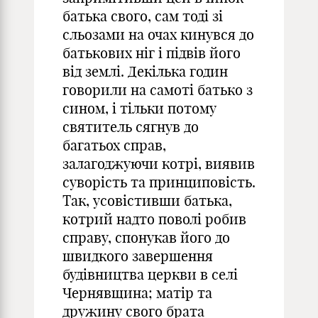
батька свого, сам тоді зі
сльозами на очах кинувся до
батькових ніг і підвів його
від землі. Декілька годин
говорили на самоті батько з
сином, і тільки потому
святитель сягнув до
багатьох справ,
залагоджуючи котрі, виявив
суворість та принциповість.
Так, усовістивши батька,
котрий надто поволі робив
справу, спонукав його до
швидкого завершення
будівництва церкви в селі
Чернявщина; матір та
дружину свого брата