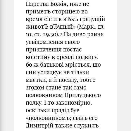
Царства Божія, иже не
приметъ сторицею во
время сіе и в вЂкъ грядущій
животЪ вЂчный» (Марк., гл.
10, ст. 29,30).
2
На диво раннє
усвідомлення свого
призначення постає
воістину в ореолі подвигу,
бо ж батькові мріється, що
син успадкує не тільки
маєтки, а й посаду, тобто
згодом стане так само
полковником Прилуцького
полку. І то закономірно,
оскільки прадід був
«полковникомъ; сынъ его
Димитрiй также служилъ