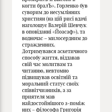
когти бралЪ». Горленко був
суворим до несумлінних
християн (на цій рисі вдачі
наголошує Валерій Шевчук
в оповіданні «Йоасаф»), та
водночас – милосердним до
стражденних.
Дотримувався аскетичного
способу життя, віддавав
свій час молитвам та
читанню, невтомно
підвищував освітній та
моральний статус своїх
співвітчизників, а за
приятеля мав
найдостойнішого з-поміж
них – філософа Григорія