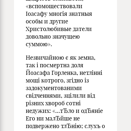
«вспомоществовали
Іоасафу многія знатныя
особы и другие
Христолюбивые датели
довольно значущею
суммою».
Незвичайною є як земна,
так і посмертна доля
Йоасафа Горленка, нетлінні
мощі котрого, згідно із
задокументованими
свідченнями, зцілили від
різних хвороб сотні
недужих: «…тЂло и одЂяніе
Его ни малЂйше не
подвержено тлЂнію; слухъ о