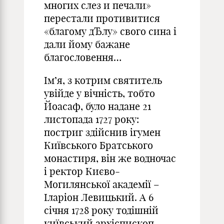
многих слез и печали»
перестали противитися
«благому дЂлу» свого сина і
дали йому бажане
благословення…
Ім’я, з котрим святитель
увійде у вічність, тобто
Йоасаф, було надане 21
листопада 1727 року:
постриг здійснив ігумен
Київського Братського
монастиря, він же водночас
і ректор Києво-
Могилянської академії –
Іларіон Левицький. А 6
січня 1728 року тодішній
київський архієпископ