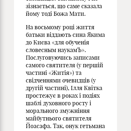
зізнається, що саме сказала
йому тоді Божа Мати.
На восьмому році життя
батьки віддають сина Якима
до Києва «для обученія
словесным наукамЪ».
Послуговуючись записами
самого святителя (у першій
частині «Житія») та
свідченнями очевидців (у
другій частині), Ілля Квітка
простежує в роках і подіях
шаблі духовного росту і
морального змужніння
майбутнього святителя
Йоасафа. Так, онук гетьмана