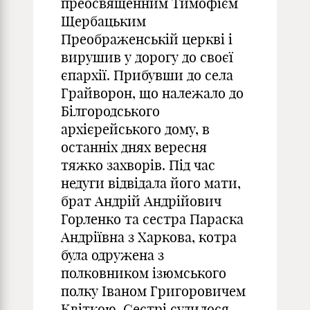
преосвященним Тимофієм
Щербацьким
Преображенській церкві і
вирушив у дорогу до своєї
єпархії. Прибувши до села
Грайворон, що належало до
Білгородського
архієрейського дому, в
останніх днях вересня
тяжко захворів. Під час
недуги відвідала його мати,
брат Андрій Андрійович
Горленко та сестра Параска
Андріївна з Харкова, котра
була одружена з
полковником ізюмського
полку Іваном Григоровичем
Квіткою. Сестрі судилося