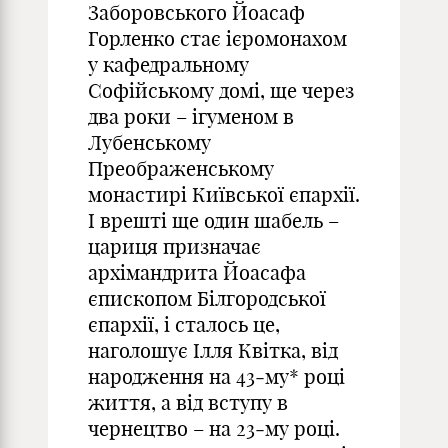
Заборовського Йоасаф
Горленко стає ієромонахом
у кафедральному
Софійському домі, ще через
два роки – ігуменом в
Лубенському
Преображенському
монастирі Київської єпархії.
І врешті ще один шабель –
цариця призначає
архімандрита Йоасафа
єпископом Білгородської
єпархії, і сталось це,
наголошує Ілля Квітка, від
народження на 43‑му
*
році
життя, а від вступу в
чернецтво – на 23‑му році.