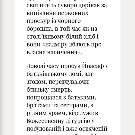
святитель суворо дорікає за
випікання церковних
проскур із чорного
борошна, в той час як на
столі їхньому білий хліб і
вони «надміру дбають про
власне насичення».
Доволі часу пробув Йоасаф у
батьківському домі, але
згодом, передчуваючи
близьку смерть,
попрощався з батьками,
братами та сестрами, з
рідним краєм, відслужив
Божественну літургію у
побудованій і вже освяченій