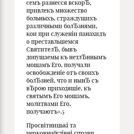
семъ разнесся вскорЂ,
привлекъ множество
больныхъ, страждущихъ
различными болЂзнями,
кои при служеніи панахидъ
о преставльшемся
СвятителЂ, бывъ
допущаемы къ нетлЂннымъ
мощамъ Его, получали
освобожденіе отъ своихъ
болЂзней, что и нынЂ съ
вЂрою приходящіе, къ
святымъ Его мощамъ,
молитвами Его,
получаютъ».
5
Просвітницькі та
церковнобудівні справи,