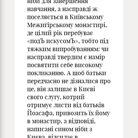
ніби для завершення
навчання, а насправді ж
поселяється в Київському
Межигірському монастирі,
де цілий рік перебуває
«подЪ искусомЪ», тобто під
тяжким випробуванням: чи
насправді твердим є намір
посвятити себе високому
покликанню. А щоб батьки
передчасно не дізналися про
це, він залишає в Києві
свого слугу, котрий
отримує листи від батьків
Йоасафа, привозить їх йому
в монастир, а відповіді,
написані сином ніби з
Києва, відсилає в