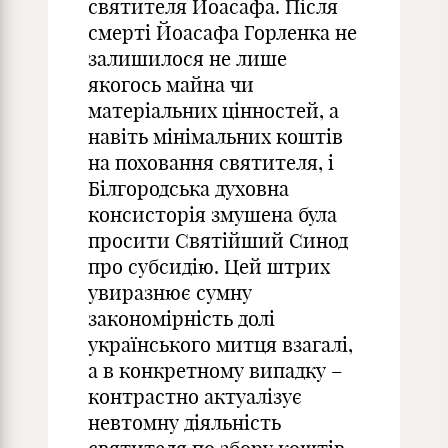
святителя Йоасафа. Після
смерті Йоасафа Горленка не
залишилося не лише
якогось майна чи
матеріальних цінностей, а
навіть мінімальних коштів
на поховання святителя, і
Білгородська духовна
консисторія змушена була
просити Святійший Синод
про субсидію. Цей штрих
увиразнює сумну
закономірність долі
українського митця взагалі,
а в конкретному випадку –
контрастно актуалізує
невтомну діяльність