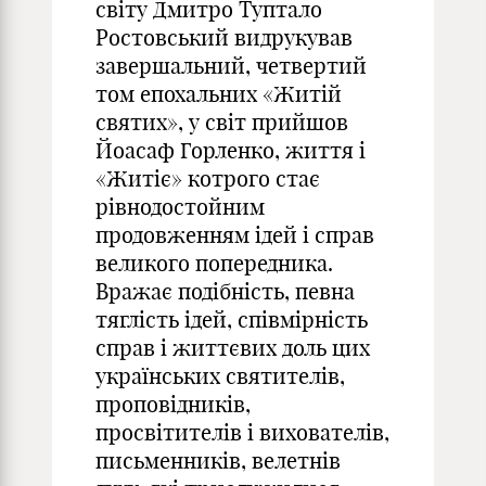
світу Дмитро Туптало
Ростовський видрукував
завершальний, четвертий
том епохальних «Житій
святих», у світ прийшов
Йоасаф Горленко, життя і
«Житіє» котрого стає
рівнодостойним
продовженням ідей і справ
великого попередника.
Вражає подібність, певна
тяглість ідей, співмірність
справ і життєвих доль цих
українських святителів,
проповідників,
просвітителів і вихователів,
письменників, велетнів