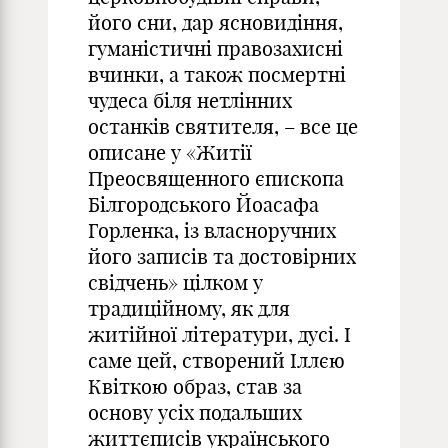
його сни, дар ясновидіння,
гуманістичні правозахисні
вчинки, а також посмертні
чудеса біля нетлінних
останків святителя, – все це
описане у «Житії
Преосвященного єпископа
Білгородського Йоасафа
Горленка, із власноручних
його записів та достовірних
свідчень» цілком у
традиційному, як для
житійної літератури, дусі. І
саме цей, створений Іллєю
Квіткою образ, став за
основу усіх подальших
життєписів українського