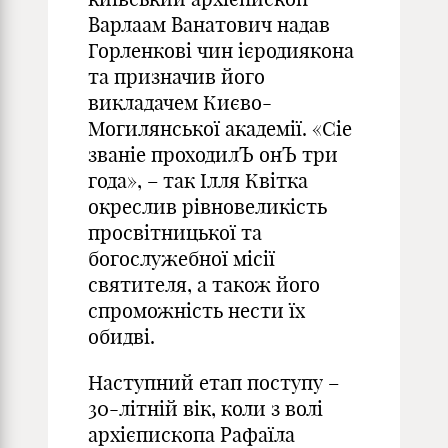
Варлаам Ванатович надав
Горленкові чин ієродиякона
та призначив його
викладачем Києво-
Могилянської академії. «Сіе
званіе проходилЪ онЪ три
года», – так Ілля Квітка
окреслив рівновеликість
просвітницької та
богослужебної місії
святителя, а також його
спроможність нести їх
обидві.
Наступний етап поступу –
30-літній вік, коли з волі
архієпископа Рафаїла