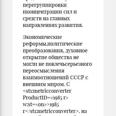
перегруппировки
иконцентрации сил и
средств на главных
направлениях развития.
Экономические
реформы,политические
преобразования, духовное
открытие общества не
могли не повлечьсерьезного
переосмысления
взаимоотношений СССР с
внешним миром. С
<st1:metricconverter
ProductID=«1985 г»
w:st=«on»>1985
г</st1:metricconverter>. на