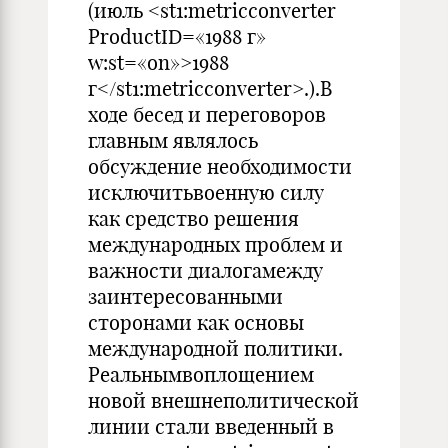
(июль <st1:metricconverter
ProductID=«1988 г»
w:st=«on»>1988
г</st1:metricconverter>.).В
ходе бесед и переговоров
главным являлось
обсуждение необходимости
исключитьвоенную силу
как средство решения
международных проблем и
важности диалогамежду
заинтересованными
сторонами как основы
международной политики.
Реальнымвоплощением
новой внешнеполитической
линии стали введенный в