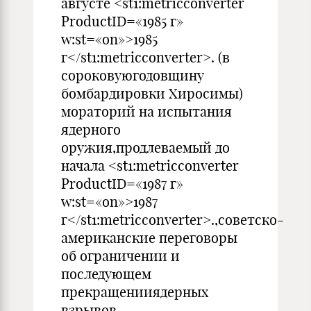
августе <st1:metricconverter
ProductID=«1985 г»
w:st=«on»>1985
г</st1:metricconverter>. (в
сороковуюгодовщину
бомбардировки Хиросимы)
мораторий на испытания
ядерного
оружия,продлеваемый до
начала <st1:metricconverter
ProductID=«1987 г»
w:st=«on»>1987
г</st1:metricconverter>.,советско-
американские переговоры
об ограничении и
последующем
прекращенииядерных
взрывов