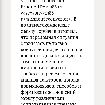
<st1:metricconverter
ProductID=«1986 г»
w:st=«on»>1986
г</st1:metricconverter>. В
политическомдокладе
съезду Горбачев отмечал,
что переломная ситуация
сложилась не только
вовнутренних делах, но и во
внешних. Делался акцент на
том, что изменения
вмировом развитии
требуют переосмысления,
анализа факторов, поиска
новыхподходов, способов и
форм взаимоотношений
между различными
социальнымисистемами.