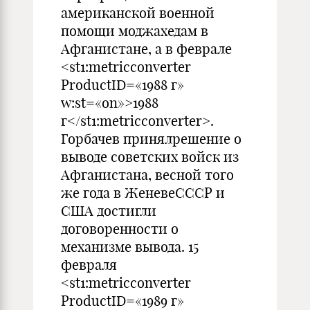
американской военной
помощи моджахедам в
Афганистане, а в феврале
<st1:metricconverter
ProductID=«1988 г»
w:st=«on»>1988
г</st1:metricconverter>.
Горбачев принялрешение о
выводе советских войск из
Афганистана, весной того
же года в ЖеневеСССР и
США достигли
договоренности о
механизме вывода. 15
февраля
<st1:metricconverter
ProductID=«1989 г»