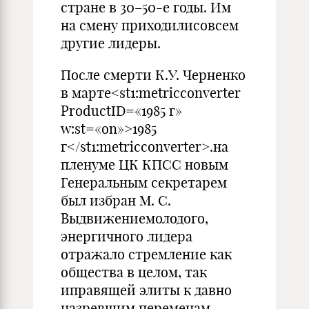
стране в 30–50-е годы. Им
на смену приходилисовсем
другие лидеры.
После смерти К.У. Черненко
в марте<st1:metricconverter
ProductID=«1985 г»
w:st=«on»>1985
г</st1:metricconverter>.на
пленуме ЦК КПСС новым
Генеральным секретарем
был избран М. С.
Выдвижениемолодого,
энергичного лидера
отражало стремление как
общества в целом, так
иправящей элиты к давно
назревшим переменам.