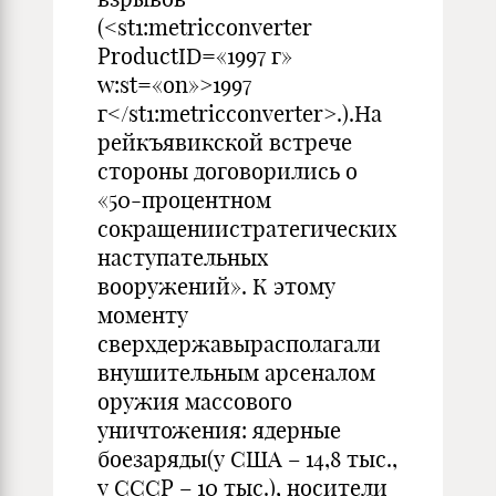
(<st1:metricconverter
ProductID=«1997 г»
w:st=«on»>1997
г</st1:metricconverter>.).На
рейкъявикской встрече
стороны договорились о
«50-процентном
сокращениистратегических
наступательных
вооружений». К этому
моменту
сверхдержавырасполагали
внушительным арсеналом
оружия массового
уничтожения: ядерные
боезаряды(у США – 14,8 тыс.,
у СССР – 10 тыс.), носители