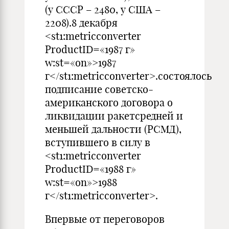
(у СССР – 2480, у США –
2208).8 декабря
<st1:metricconverter
ProductID=«1987 г»
w:st=«on»>1987
г</st1:metricconverter>.состоялось
подписание советско-
американского договора о
ликвидации ракетсредней и
меньшей дальности (РСМД),
вступившего в силу в
<st1:metricconverter
ProductID=«1988 г»
w:st=«on»>1988
г</st1:metricconverter>.
Впервые от переговоров