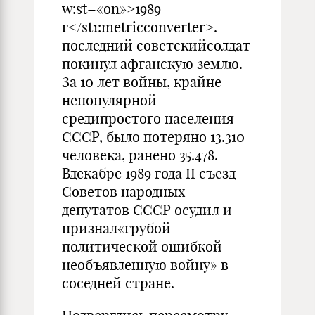
w:st=«on»>1989
г</st1:metricconverter>.
последний советскийсолдат
покинул афганскую землю.
За 10 лет войны, крайне
непопулярной
средипростого населения
СССР, было потеряно 13.310
человека, ранено 35.478.
Вдекабре 1989 года II съезд
Советов народных
депутатов СССР осудил и
признал«грубой
политической ошибкой
необъявленную войну» в
соседней стране.