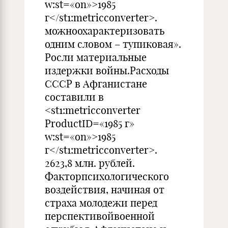
w:st=«on»>1985
г</st1:metricconverter>.
можноохарактеризовать
одним словом – тупиковая».
Росли материальные
издержки войны.Расходы
СССР в Афганистане
составили в
<st1:metricconverter
ProductID=«1985 г»
w:st=«on»>1985
г</st1:metricconverter>.
2623,8 млн. рублей.
Факторпсихологического
воздействия, начиная от
страха молодежи перед
перспективойвоенной