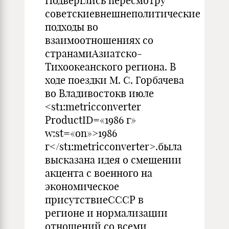
Подверглись пересмотру
советскиевнешнеполитические
подходы во
взаимоотношениях со
странамиАзиатско-
Тихоокеанского региона. В
ходе поездки М. С. Горбачева
во Владивостокв июле
<st1:metricconverter
ProductID=«1986 г»
w:st=«on»>1986
г</st1:metricconverter>.была
высказана идея о смещении
акцента с военного на
экономическое
присутствиеСССР в
регионе и нормализации
отношений со всеми