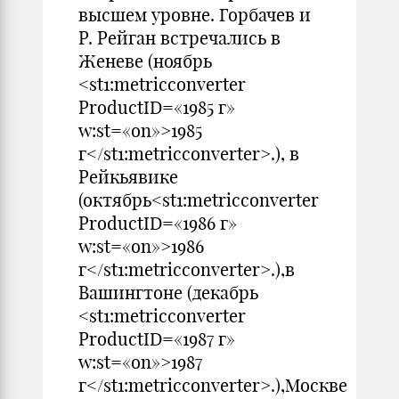
высшем уровне. Горбачев и
Р. Рейган встречались в
Женеве (ноябрь
<st1:metricconverter
ProductID=«1985 г»
w:st=«on»>1985
г</st1:metricconverter>.), в
Рейкьявике
(октябрь<st1:metricconverter
ProductID=«1986 г»
w:st=«on»>1986
г</st1:metricconverter>.),в
Вашингтоне (декабрь
<st1:metricconverter
ProductID=«1987 г»
w:st=«on»>1987
г</st1:metricconverter>.),Москве