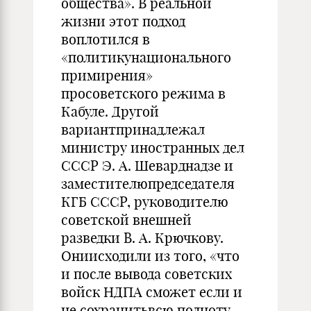
общества». В реальной
жизни этот подход
воплотился в
«политикунационального
примирения»
просоветского режима в
Кабуле. Другой
вариантпринадлежал
министру иностранных дел
СССР Э. А. Шеварднадзе и
заместителюпредседателя
КГБ СССР, руководителю
советской внешней
разведки В. А. Крючкову.
Ониисходили из того, «что
и после вывода советских
войск НДПА сможет если и
не сохранитьвсю полноту