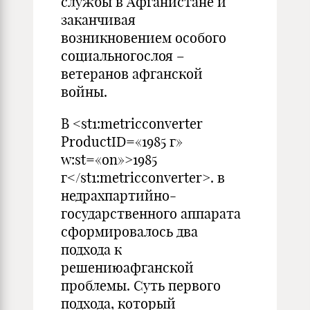
службы в Афганистане и
заканчивая
возникновением особого
социальногослоя –
ветеранов афганской
войны.
В <st1:metricconverter
ProductID=«1985 г»
w:st=«on»>1985
г</st1:metricconverter>. в
недрахпартийно-
государственного аппарата
сформировалось два
подхода к
решениюафганской
проблемы. Суть первого
подхода, который