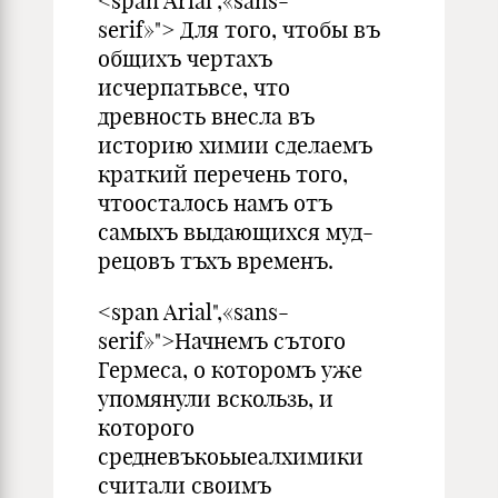
<span Arial",«sans-
serif»"> Для того, чтобы въ
общихъ чертахъ
исчерпатьвсе, что
древность внесла въ
историю химии сделаемъ
краткий перечень того,
чтоосталось намъ отъ
самыхъ выдающихся муд-
рецовъ тъхъ временъ.
<span Arial",«sans-
serif»">Начнемъ сътого
Гермеса, о которомъ уже
упомянули вскользь, и
которого
средневъкоьыеалхимики
считали своимъ