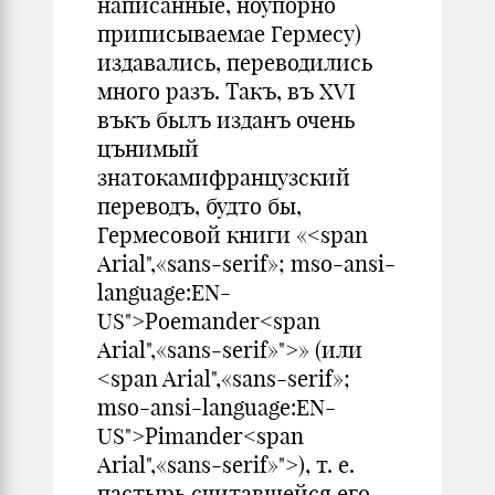
написанные, ноупорно
приписываемае Гермесу)
издавались, переводились
много разъ. Такъ, въ XVI
въкъ былъ изданъ очень
цънимый
знатокамифранцузский
переводъ, будто бы,
Гермесовой книги «<span
Arial",«sans-serif»; mso-ansi-
language:EN-
US">Poemander<span
Arial",«sans-serif»">» (или
<span Arial",«sans-serif»;
mso-ansi-language:EN-
US">Pimander<span
Arial",«sans-serif»">), т. е.
пастырь,считавшейся его