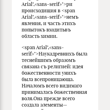
Arial",«sans-serif»">ри
происходищия в <span
Arial",«sans-serif»">немъ
явления, и часть этихъ
попытокъ входитьвъ
область химии.
<span Arial",«sans-
serif»">Наукадревнихъ была
теснейшимъ образомъ
связана съ религией: идея
божественности унихъ
была всепроницающа.
Началомъ всего видимаго
принималась божественная
воля.Она прежде всего
создала элементы—