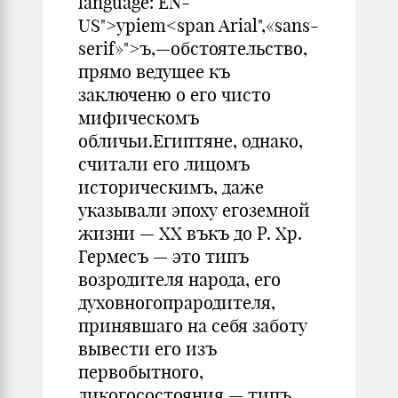
language: EN-
US">ypiem<span Arial",«sans-
serif»">ъ,—обстоятельство,
прямо ведущее къ
заключеню о его чисто
мифическомъ
обличьи.Египтяне, однако,
считали его лицомъ
историческимъ, даже
указывали эпоху егоземной
жизни — XX въкъ до Р. Хр.
Гермесъ — это типъ
возродителя народа, его
духовногопрародителя,
принявшаго на себя заботу
вывести его изъ
первобытного,
дикогосостояния,— типъ