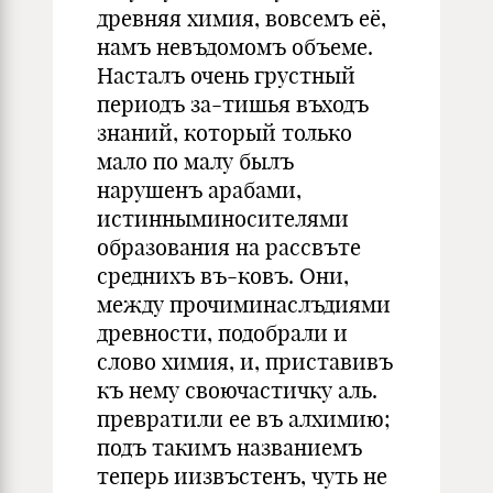
древняя химия, вовсемъ её,
намъ невъдомомъ объеме.
Насталъ очень грустный
периодъ за-тишья въходъ
знаний, который толь­ко
мало по малу былъ
нарушенъ арабами,
истинныминосителями
образования на рассвъте
среднихъ въ-ковъ. Они,
между прочиминаслъдиями
древности, подобрали и
слово химия, и, приставивъ
къ нему своючастичку аль.
превратили ее въ алхимию;
подъ такимъ названиемъ
те­перь иизвъстенъ, чуть не