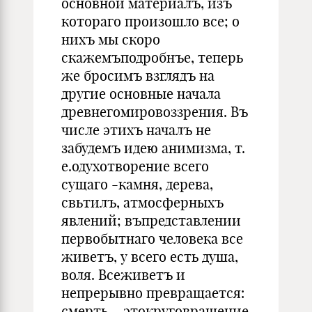
основной материалъ, изъ
котораго произошло все; о
нихъ мы скоро
скажемъподробнъе, теперь
же бросимъ взглядъ на
другие основные начала
древнегомировоззрения. Въ
числе этихъ началъ не
забудемъ идею анимизма, т.
е.одухотворение всего
сущаго -камня, дерева,
свьтилъ, атмосферныхъ
явлений; въпредставлении
первобытнаго человека все
живетъ, у всего есть душа,
воля. Всеживетъ и
непрерывно превращается:
смерть— этокруговращение