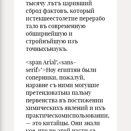
тысячу лътъ царивший
сброд фактовъ, который
истекшеестолетие перерабо
тало въ современную
обширнейшую и
стройнъйшую изъ
точныхънаукъ.
<span Arial",«sans-
serif»">Ноу египтян были
соперники, пожалуй,
наравне съ ними могущие
претендоватьна пальму
первенства въ постижении
химическихъ явлений и ихъ
практическомиспользовании,
— это китайцы. Они знали
кое-что по этой части съ