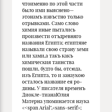
чтоименно по этой части
было ими выяснено—
этонамъ извъстно только
отрыв­ками. Само слово
химия иные пыта­лись
произвести отъдревняго
названия Египта; египтяне
называли свою страну хеми
или хами,а такъ какъ
химическия таинства
пошли, будто бы, отсюда,
изъ Египта, то и занаукою
осталось название ея ро­
дины. У писателя временъ
Диокле-тианаЮлия
Матерна упоминается наука
«<span Arial",«sans-serif»;