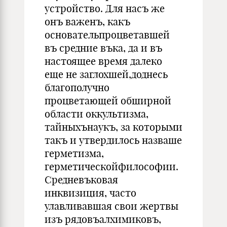
устройство. Для насъ же
онъ важенъ, какъ
основательпроцветавшей
въ средние въка, да и въ
настоящее время далеко
еще не заглохшей,доднесь
благополучно
процветающей обширной
области оккультизма,
тайныхънаукъ, за которыми
такъ и утвердилось назваше
герметизма,
герметическойфилософии.
Средневъковая
инквизиция, часто
улавливавшая свои жертвы
изъ рядовъалхимиковъ,