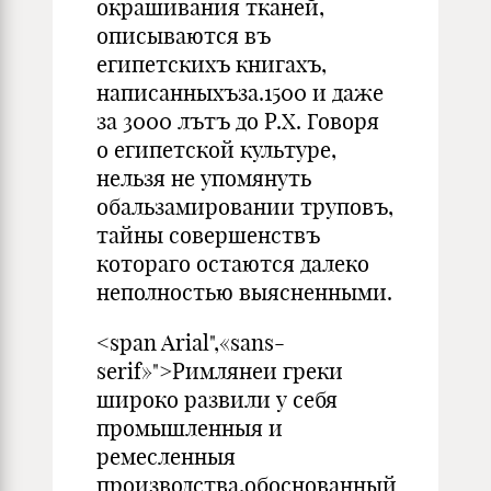
окрашивания тканей,
описываются въ
египетскихъ книгахъ,
написанныхъза.1500 и даже
за 3000 лътъ до Р.X. Говоря
о египетской культуре,
нельзя не упомянуть
обальзамировании труповъ,
тайны совершенствъ
котораго остаются дале­ко
неполностью выясненными.
<span Arial",«sans-
serif»">Римлянеи греки
широко развили у себя
промышленныя и
ремесленныя
производства,обоснованный