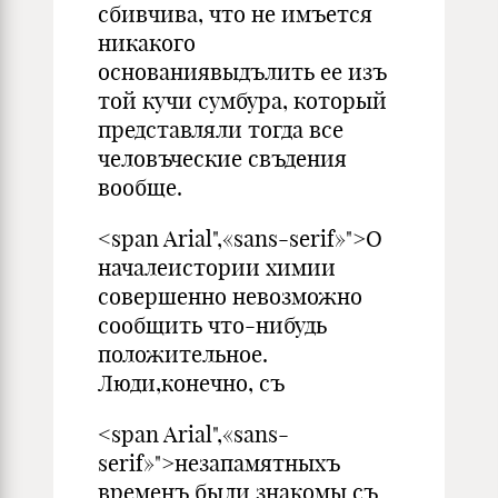
сбив­чива, что не имъется
никакого
основаниявыдълить ее изъ
той кучи сумбура, который
представляли тогда всe
человъческие свъдения
вообще.
<span Arial",«sans-serif»">О
началеистории химии
совершен­но невозможно
сообщить что-нибудь
положительное.
Люди,конечно, съ
<span Arial",«sans-
serif»">незапамятныхъ
временъ были зна­комы съ