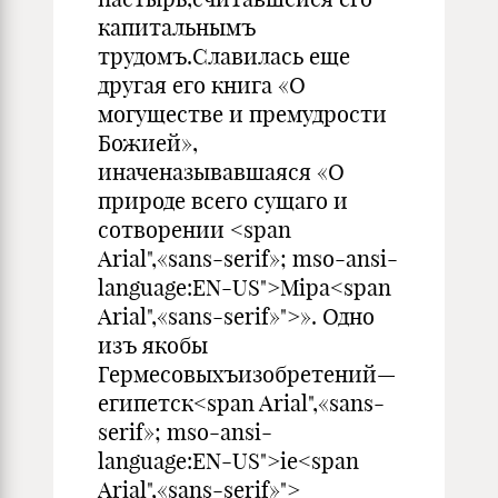
капитальнымъ
трудомъ.Славилась еще
другая его книга «О
могуществе и премудрости
Божией»,
иначеназывавшаяся «О
природе всего сущаго и
сотворении <span
Arial",«sans-serif»; mso-ansi-
language:EN-US">Mipa<span
Arial",«sans-serif»">». Одно
изъ якобы
Гермесовыхъизобретений—
египетск<span Arial",«sans-
serif»; mso-ansi-
language:EN-US">ie<span
Arial",«sans-serif»">