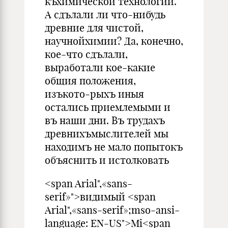
къхимической технологии.
А сдълали ли что-нибудь
древние для чистой,
научнойхимии? Да, конечно,
кое-что сдълали,
выработали кое-какие
общия положения,
изъкото-рыхъ иныя
остались приемлемыми и
въ наши дни. Въ трудахъ
древнихъмыслителей мы
находимъ не мало попытокъ
объяснить и истолковать
<span Arial",«sans-
serif»">видимый <span
Arial",«sans-serif»;mso-ansi-
language: EN-US">Mi<span