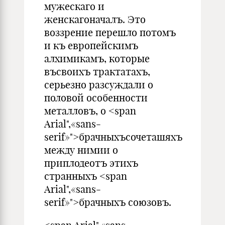
мужескаго и
женскагоначалъ. Это
воззрение перешло потомъ
и къ европейскимъ
алхимикамъ, которые
въсвоихъ трактатахъ,
серьезно разсуждали о
половой особенности
металловъ, о <span
Arial",«sans-
serif»">брачныхъсочеташяхъ
между нимии о
приплодеотъ этихъ
странныхъ <span
Arial",«sans-
serif»">брачныхъ союзовъ.