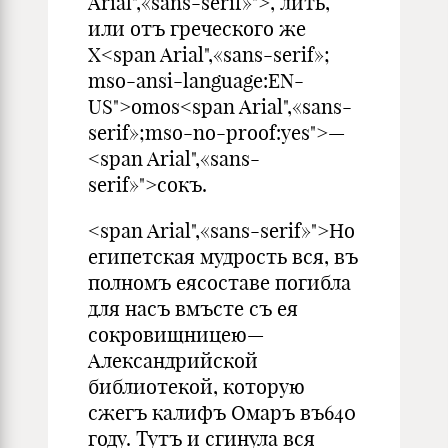
Arial",«sans-serif»">, лить,
или отъ греческого же
Х<span Arial",«sans-serif»;
mso-ansi-language:EN-
US">omos<span Arial",«sans-
serif»;mso-no-proof:yes">—
<span Arial",«sans-
serif»">сокъ.
<span Arial",«sans-serif»">Но
египетская мудрость вся, въ
полномъ еясоставе погибла
для насъ вмъсте съ ея
сокровищницею—
Александрийской
библиотекой, которую
сжегъ калифъ Омаръ въ640
году. Тутъ и сгинула вся