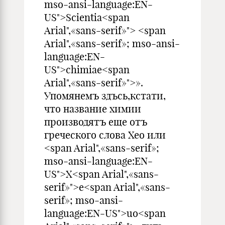
mso-ansi-language:EN-
US">Scientia<span
Arial",«sans-serif»"> <span
Arial",«sans-serif»; mso-ansi-
language:EN-
US">chimiae<span
Arial",«sans-serif»">».
Упомянемъ здъсь,кстати,
что название химии
производятъ еще отъ
греческого слова Хео или
<span Arial",«sans-serif»;
mso-ansi-language:EN-
US">X<span Arial",«sans-
serif»">е<span Arial",«sans-
serif»; mso-ansi-
language:EN-US">uo<span