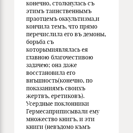
конечно, столкнулась съ
этимъ таинственнымъ
праотцемъ оккультизма,и
кончила темъ, что прямо
перечислила его въ демоны,
борьба съ
которымиявлялась ея
главною благочестивою
задачею; она даже
восстановила его
внъшность(конечно, по
показаниямъ своихъ
жертвъ, еретиковъ).
Усердные поклонники
Гермесаприписывали ему
множество книгъ, и эти
книги (невъдомо къмъ