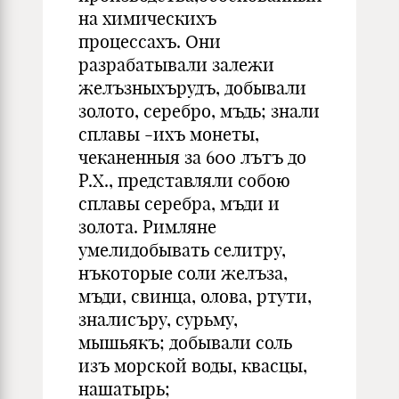
на химическихъ
процессахъ. Они
разрабатывали залежи
желъзныхърудъ, добывали
золото, серебро, мъдь; зна­ли
сплавы -ихъ монеты,
чеканенныя за 600 лътъ до
Р.X., представляли собою
сплавы серебра, мъди и
золо­та. Римляне
умелидобывать селитру,
нъкоторые соли желъза,
мъди, свинца, олова, ртути,
зналисъру, сурьму,
мышьякъ; добывали соль
изъ морской воды, квасцы,
нашатырь;