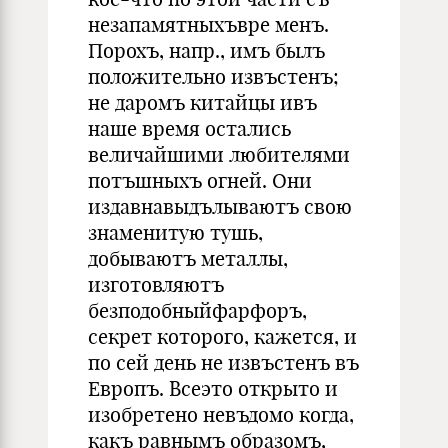
незапамятныхъвре менъ.
Порохъ, напр., имъ былъ
положительно извъстенъ;
не даромъ китайцы ивъ
наше время остались
величайшими любителями
потъшныхъ огней. Они
издавнавыдълываютъ свою
знаменитую тушь,
добываютъ металлы,
изготовляютъ
безподобныйфарфоръ,
секрет которого, кажется, и
по сей день не извъстенъ въ
Европъ. Всеэто открыто и
изобретено невъдомо когда,
какъ равнымъ образомъ,