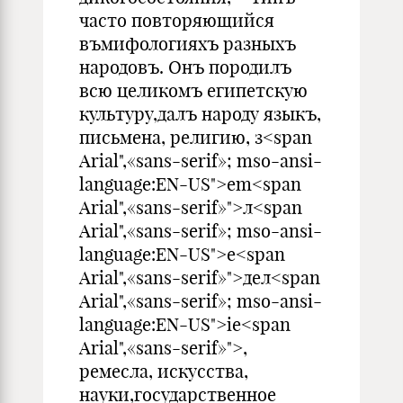
часто повторяющийся
въмифологияхъ разныхъ
народовъ. Онъ породилъ
всю целикомъ египетскую
культуру,далъ народу языкъ,
письмена, религию, з<span
Arial",«sans-serif»; mso-ansi-
language:EN-US">em<span
Arial",«sans-serif»">л<span
Arial",«sans-serif»; mso-ansi-
language:EN-US">e<span
Arial",«sans-serif»">дел<span
Arial",«sans-serif»; mso-ansi-
language:EN-US">ie<span
Arial",«sans-serif»">,
ремесла, искусства,
науки,государственное