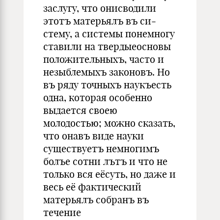
заслугу, что онисводили
этотъ матерьялъ въ си­
стему, а системы понемногу
ставили на твердыеосновы
положительныхъ, часто и
незыблемыхъ законовъ. Но
въ ряду точныхъ наукъесть
одна, которая особенно
выдается своею
молодостью; можно сказать,
что онавъ виде науки
существуетъ немногимъ
болъе сотни лътъ и что не
только вся еёсуть, но даже и
весь её фактический
матерьялъ собранъ въ
течение