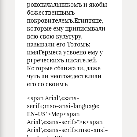
родоначальникомъ и якобы
божественнымъ
покровителемъ.Египтяне,
которые ему приписывали
всю свою культуру,
называли его Тотомъ;
имяГермеса усвоено ему у
ргреческихъ писателей,
Которые сближали, даже
чуть ли неотождествляли
его со своимъ
<span Arial",«sans-
serif»;mso-ansi-language:
EN-US">Mep<span
Arial",«sans-serif»">к<span
Arial",«sans-serif»;mso-ansi-