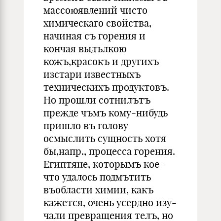
массоюявлений чисто
химическаго свойства,
начиная съ горения и
кончая выдълкою
кожъ,красокъ и другихъ
изстари известныхъ
техническихъ продуктовъ.
Но про­шли сотнилътъ
прежде чъмъ кому-нибудь
пришло въ голову
осмыслить сущность хотя
бы,напр., процесса горения.
Египтяне, которымъ кое-
что удалось подмътить
въобласти химии, какъ
кажется, очень усердно изу­
чали превращения телъ, но