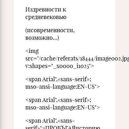
Издревности к
средневековью
(исовременности,
возможно…)
<img
src="/cache/referats/18444/image002.jp
v:shapes="_x0000_i1025">
<span Arial",«sans-serif»;
mso-ansi-language:EN-US">
<span Arial",«sans-serif»;
mso-ansi-language:EN-US">
<span Arial",«sans-
serif»">ПРОБЪГАЯисторию