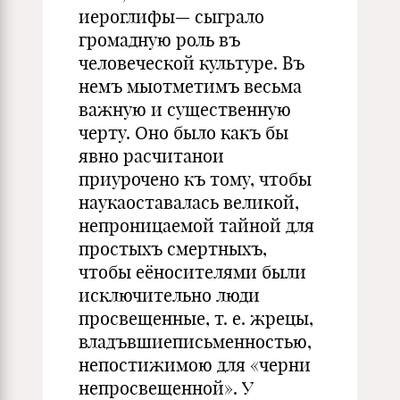
иероглифы— сыграло
громадную роль въ
человеческой культуре. Въ
немъ мыотметимъ весьма
важную и существенную
черту. Оно было какъ бы
явно расчитанои
приурочено къ тому, чтобы
наукаоставалась великой,
непроницаемой тайной для
простыхъ смертныхъ,
чтобы еёносителями были
исключительно люди
просвещенные, т. е. жрецы,
владъвшиеписьменностью,
непостижимою для «черни
непросвещенной». У