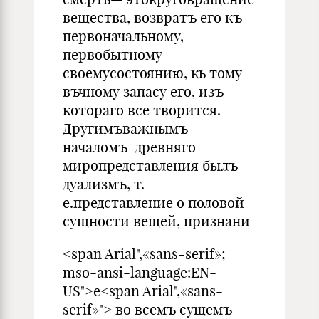
вещества, возвратъ его къ
первоначальному,
первобытному
своемусостоянию, кь тому
въчному запасу его, изъ
котораго все творится.
Другимъважнымъ
началомъ древняго
миропредставления былъ
дуализмъ, т.
е.представление о половой
сущности вещей, признани
<span Arial",«sans-serif»;
mso-ansi-language:EN-
US">e<span Arial",«sans-
serif»"> во всемъ сущемъ