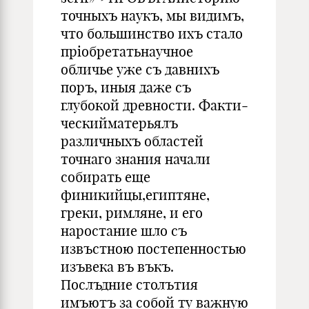
точныхъ наукъ, мы видимъ,
что большин­ство ихъ стало
прiобретатьнаучное
обличье уже съ давнихъ
поръ, иныя даже съ
глубокой древности. Факти­
ческийматерьялъ
различныхъ обла­стей
точнаго знания начали
собирать еще
финикийцы,египтяне,
греки, рим­ляне, и его
наростание шло съ
извъстною постепенностью
изъвека въ въкъ.
Послъдние столътия
имъютъ за собой ту важную