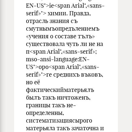
EN-US">ie<span Arial",«sans-
serif»"> химии. Правда,
отрасль знания съ
смутнымъопредълениемъ
«учения о составе тълъ»
существовала чуть ли не на
п<span Arial",«sans-serif»;
mso-ansi-language:EN-
US">opo<span Arial",«sans-
serif»">ге среднихъ въковъ,
но её
фактическийматерьялъ
былъ такъ ничтоженъ,
границы такъ не­
определенны,
систематизациясырого
матерьяла такъ зачаточна и