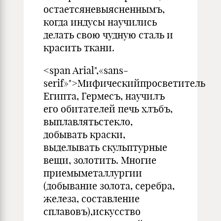
остаетсяневыясненнымъ,
когда индусы научились
делать свою чудную сталь и
красить ткани.
<span Arial",«sans-
serif»">Мифическийпросветитель
Египта, Гермесъ, научилъ
его обитателей печь хлъбъ,
выплавлятьстекло,
добывать краски,
выделывать скульптурные
вещи, золотить. Многие
приемыметаллургии
(добывание золота, серебра,
железа, составление
сплавовъ),искусство