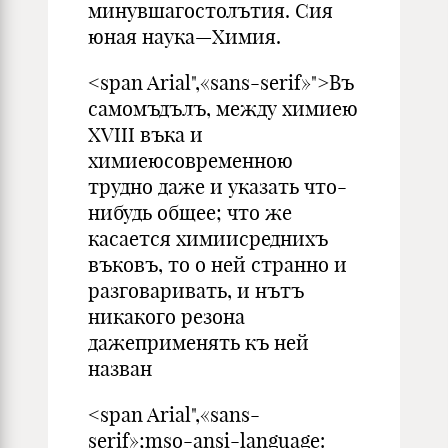
минувшагостолътия. Сия
юная наука—Химия.
<span Arial",«sans-serif»">Въ
самомъдълъ, между химиею
XVIII въка и
химиеюсовременною
трудно даже и указать что-
нибудь общее; что же
касается химиисреднихъ
въковъ, то о ней странно и
разговаривать, и нътъ
никакого ре­зона
дажеприменять къ ней
назван
<span Arial",«sans-
serif»;mso-ansi-language: