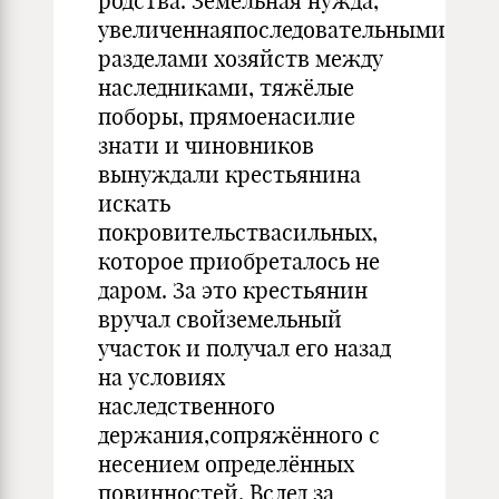
родства. Земельная нужда,
увеличеннаяпоследовательными
разделами хозяйств между
наследниками, тяжёлые
поборы, прямоенасилие
знати и чиновников
вынуждали крестьянина
искать
покровительствасильных,
которое приобреталось не
даром. За это крестьянин
вручал свойземельный
участок и получал его назад
на условиях
наследственного
держания,сопряжённого с
несением определённых
повинностей. Вслед за