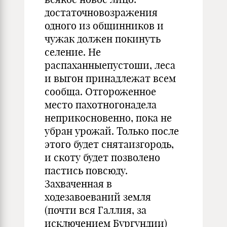
достаточновозражения
одного из общинников и
чужак должен покинуть
селение. Не
распаханныепустоши, леса
и выгон принадлежат всем
сообща. Отгороженное
место пахотногонадела
неприкосновенно, пока не
убран урожай. Только после
этого будет снятаизгородь,
и скоту будет позволено
пастись повсюду.
Захваченная в
ходезавоеваний земля
(почти вся Галлия, за
исключением Бургундии)