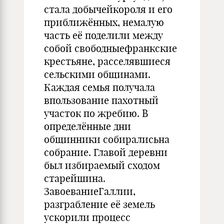
стала добычейкороля и его
приближённых, немалую
часть её поделили между
собой свободныефранкские
крестьяне, расселявшиеся
сельскими общинами.
Каждая семья получала
впользование пахотный
участок по жребию. В
определённые дни
общинники собиралисьна
собрание. Главой деревни
был избираемый сходом
старейшина.
ЗавоеваниеГаллии,
разграбление её земель
ускорили процесс