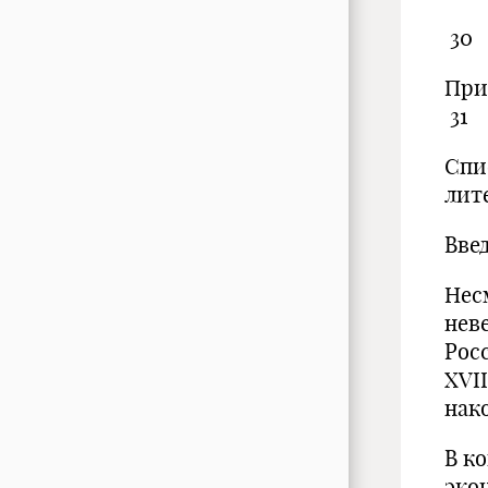
30
31
Спи
л
Вве
Нес
нев
Рос
XVI
нак
В к
эко