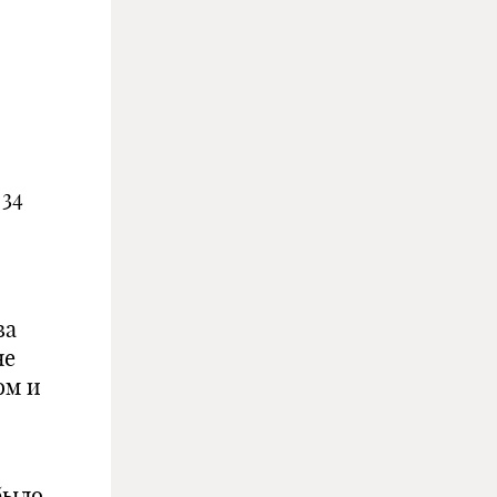
ение
4
ва
не
ом и
было