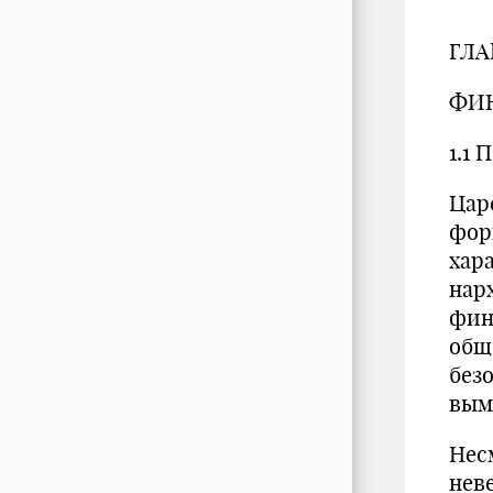
ГЛА
ФИН
1.1 
Цар
фор
хар
нар
фин
общ
без
вым
Нес
нев