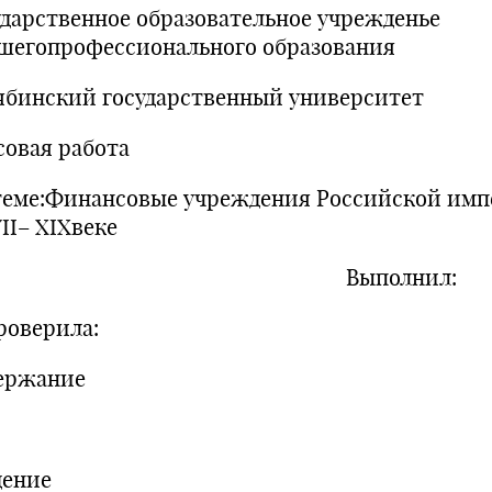
ударственное образовательное учрежденье
шегопрофессионального образования
ябинский государственный университет
совая работа
теме:Финансовые учреждения Российской им
II– XIXвеке
Выполнил:
верила:
ержание
Введе