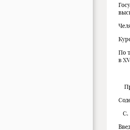
Гос
выс
Чел
Кур
По 
в XV
Про
Сод
С.