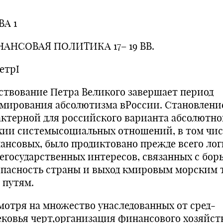
ВА 1
АНСОВАЯ ПОЛИТИКА 17– 19 ВВ.
ПетрI
ствование Петра Великого завершает период
мирования абсолютизма вРоссии. Становлени
актерной для российского варианта абсолютно
хии системысоциальных отношений, в том чис
ансовых, было продиктовано прежде всего ло
егосударственных интересов, связанных с бор
опасность страны и выход кмировым морским 
 путям.
мотря на множество унаследованных от сред­
ековья черт,организация финансового хозяйст