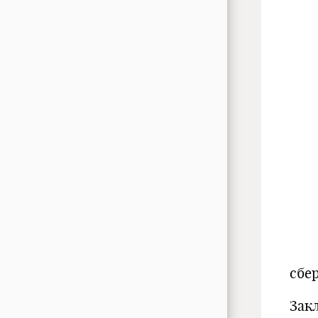
2.3
2.4
2.5
2.6
2.7
сб
Зак