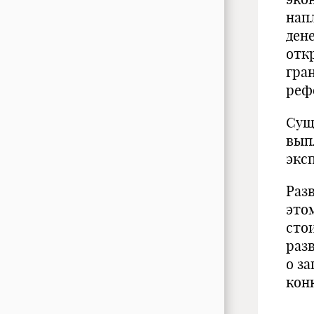
нап
ден
отк
гра
реф
Сущ
вып
экс
Раз
это
сто
раз
о з
кон