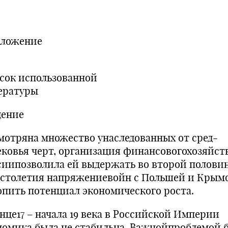
Прилож
сок использованной
итературы 3
дение
мотряна множество унаследованных от сред­
ековья черт, организация финансовогохозяйст
сиипозволила ей выдержать во второй полови
Iстолетия напряжениевойн с Польшей и Крым
опить потенциал экономического роста.
онце17 – начала 19 века в Российской Империи
номика была не стабильна. Важнойпроблемой 