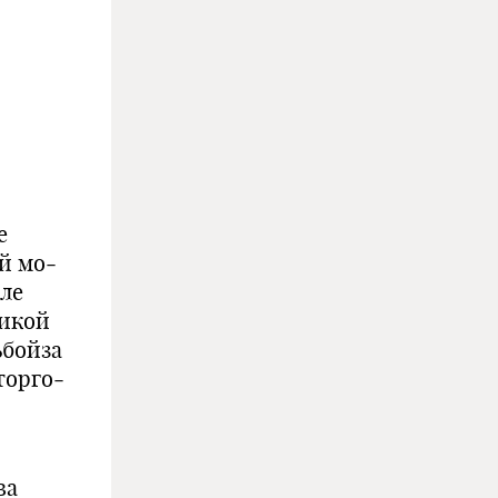
е
й мо­
ле
гикой
ьбойза
торго­
ва