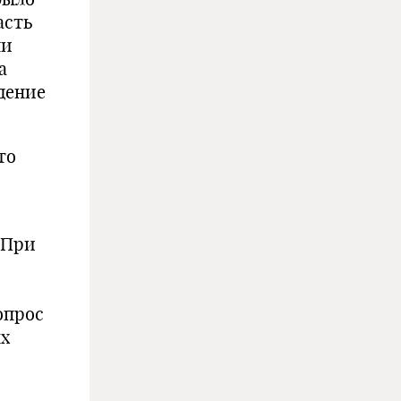
асть
ли
а
едение
то
 При
опрос
х