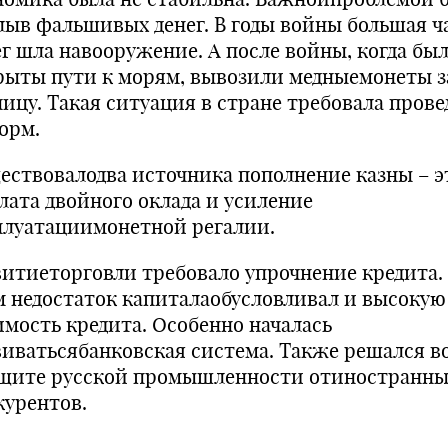
лыв фальшивых денег. В годы войны большая ч
ег шла навооружение. А после войны, когда бы
рыты пути к морям, вывозили медныемонеты з
ницу. Такая ситуация в стране требовала пров
орм.
ествовалодва источника пополнение казны – э
лата двойного оклада и усиление
плуатациимонетной ре­галии.
витиеторговли требовало упрочнение кредита.
м недостаток капиталаобусловливал и высокую
имость кредита. Особенно началась
виватьсябанковская система. Также решался в
ащите русской промышленности отиностранны
курентов.