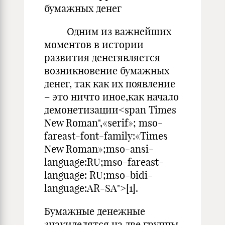
бумажных денег
Одним из важнейших
моментов в истории
развития денегявляется
возникновение бумажных
денег, так как их появление
– это ничто иное,как начало
демонетизации<span Times
New Roman",«serif»; mso-
fareast-font-family:«Times
New Roman»;mso-ansi-
language:RU;mso-fareast-
language: RU;mso-bidi-
language:AR-SA">[1].
Бумажные денежные
знакиделятся на две группы