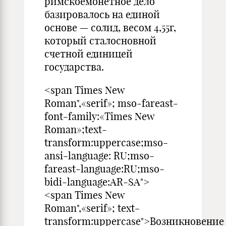
римскоемонетное дело
базировалось на единой
основе — солид, весом 4,55г,
который сталосновной
счетной единицей
государства.
<span Times New
Roman",«serif»; mso-fareast-
font-family:«Times New
Roman»;text-
transform:uppercase;mso-
ansi-language: RU;mso-
fareast-language:RU;mso-
bidi-language:AR-SA">
<span Times New
Roman",«serif»; text-
transform:uppercase">Возникновение