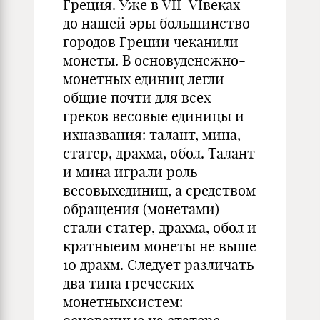
Греция. Уже в VII-VIвеках
до нашей эры большинство
городов Греции чеканили
монеты. В основуденежно-
монетных единиц легли
общие почти для всех
греков весовые единицы и
ихназвания: талант, мина,
статер, драхма, обол. Талант
и мина играли роль
весовыхединиц, а средством
обращения (монетами)
стали статер, драхма, обол и
кратныеим монеты не выше
10 драхм. Следует различать
два типа греческих
монетныхсистем: