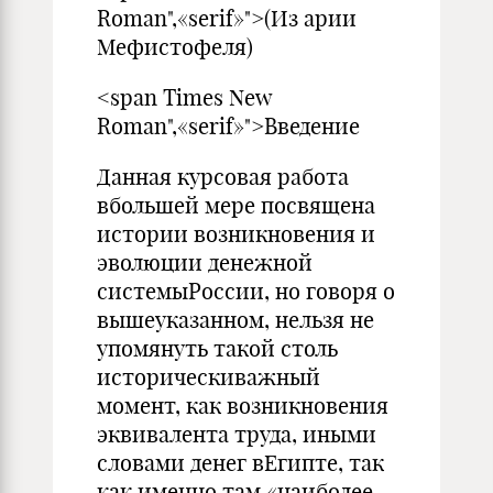
Roman",«serif»">(Из арии
Мефистофеля)
<span Times New
Roman",«serif»">Введение
Данная курсовая работа
вбольшей мере посвящена
истории возникновения и
эволюции денежной
системыРоссии, но говоря о
вышеуказанном, нельзя не
упомянуть такой столь
историческиважный
момент, как возникновения
эквивалента труда, иными
словами денег вЕгипте, так
как именно там «наиболее