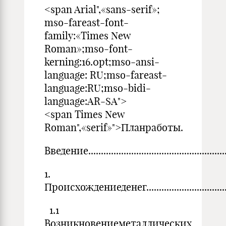
<span Arial",«sans-serif»;
mso-fareast-font-
family:«Times New
Roman»;mso-font-
kerning:16.0pt;mso-ansi-
language: RU;mso-fareast-
language:RU;mso-bidi-
language:AR-SA">
<span Times New
Roman",«serif»">Планработы.
Введение..........................................................
1.
Происхождениеденег.........................................
1.1
Возникновениеметаллических