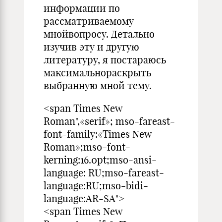
информации по
рассматриваемому
мнойвопросу. Детально
изучив эту и другую
литературу, я постараюсь
максимальнораскрыть
выбранную мной тему.
<span Times New
Roman",«serif»; mso-fareast-
font-family:«Times New
Roman»;mso-font-
kerning:16.0pt;mso-ansi-
language: RU;mso-fareast-
language:RU;mso-bidi-
language:AR-SA">
<span Times New