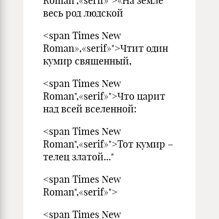
Roman",«serif»">«На земле
весь род людской
<span Times New
Roman»,«serif»">Чтит один
кумир священный,
<span Times New
Roman",«serif»">Что царит
над всей вселенной:
<span Times New
Roman",«serif»">Тот кумир –
телец златой..."
<span Times New
Roman",«serif»">
<span Times New