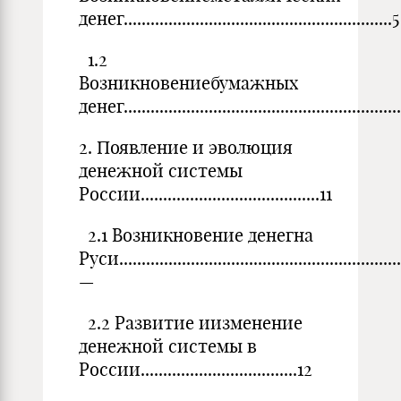
денег............................................................5
1.2
Возникновениебумажных
денег.............................................................
2. Появление и эволюция
денежной системы
России........................................11
2.1 Возникновение денегна
Руси...............................................................
—
2.2 Развитие иизменение
денежной системы в
России...................................12