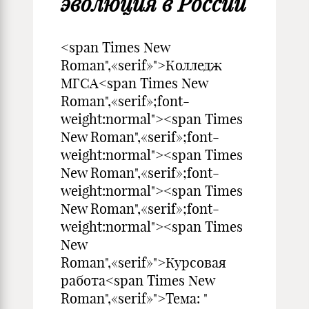
эволюция в России
<span Times New
Roman",«serif»">Колледж
МГСА<span Times New
Roman",«serif»;font-
weight:normal"><span Times
New Roman",«serif»;font-
weight:normal"><span Times
New Roman",«serif»;font-
weight:normal"><span Times
New Roman",«serif»;font-
weight:normal"><span Times
New
Roman",«serif»">Курсовая
работа<span Times New
Roman",«serif»">Тема: "