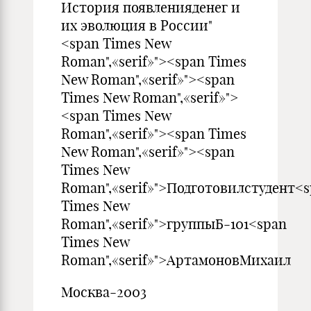
История появленияденег и
их эволюция в России"
<span Times New
Roman",«serif»"><span Times
New Roman",«serif»"><span
Times New Roman",«serif»">
<span Times New
Roman",«serif»"><span Times
New Roman",«serif»"><span
Times New
Roman",«serif»">Подготовилстудент<
Times New
Roman",«serif»">группыБ-101<span
Times New
Roman",«serif»">АртамоновМихаил
Москва-2003