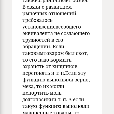
такжеограничивает обмен.
В связи с развитием
рыночных отношений,
требовалось
установлениевсеобщего
эквивалента не создающего
трудностей в его
обращении. Если
таковымтоваром был скот,
то его надо кормить,
охранять от хищников,
перегонять и т. п.Если эту
функцию выполняли зерно,
меха, то их могли
испортить моль,
долгоносикии т. п. А если
такую функцию выполняли
малоценные товары, то