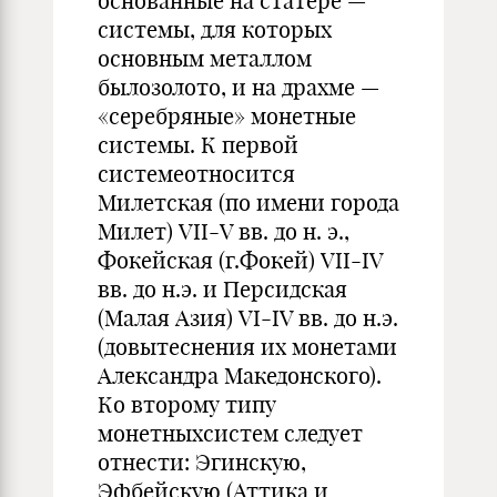
основанные на статере —
системы, для которых
основным металлом
былозолото, и на драхме —
«серебряные» монетные
системы. К первой
системеотносится
Милетская (по имени города
Милет) VII-V вв. до н. э.,
Фокейская (г.Фокей) VII-IV
вв. до н.э. и Персидская
(Малая Азия) VI-IV вв. до н.э.
(довытеснения их монетами
Александра Македонского).
Ко второму типу
монетныхсистем следует
отнести: Эгинскую,
Эфбейскую (Аттика и