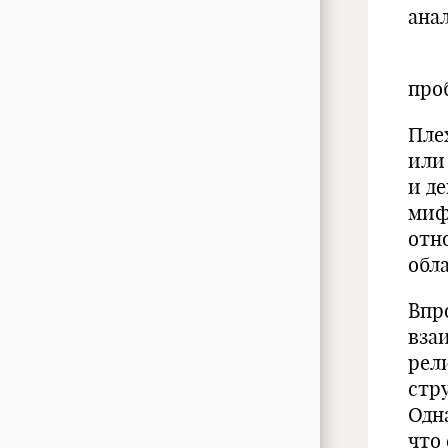
анал
Сис
про
Пле
или
и д
миф
отн
обл
Впр
вза
рел
стр
Одн
что