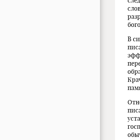
сле
сло
раз
бог
В с
пис
эфф
пер
обр
Кра
пам
Отн
пис
уст
гос
обы