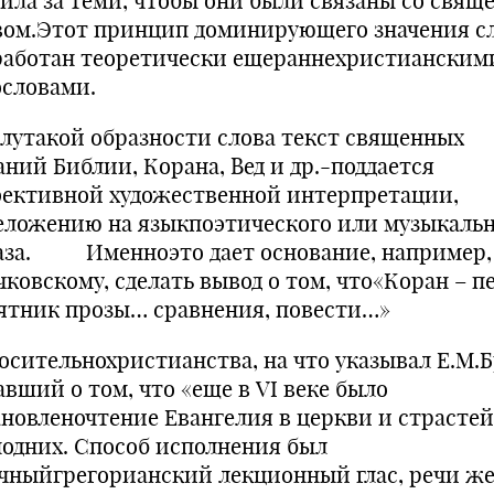
дила за теми, чтобы они были связаны со свя
вом.Этот принцип доминирующего значения с
работан теоретически ещераннехристианским
ословами.
илутакой образности слова текст священных
аний Библии, Корана, Вед и др.-поддается
ективной художественной интерпретации,
еложению на языкпоэтического или музыкаль
аза. Именноэто дает основание, например,
чковскому, сделать вывод о том, что«Коран – 
ятник прозы… сравнения, повести…»
осительнохристианства, на что указывал Е.М.Б
авший о том, что «еще в VI веке было
ановленочтение Евангелия в церкви и страстей
подних. Способ исполнения был
чныйгрегорианский лекционный глас, речи ж