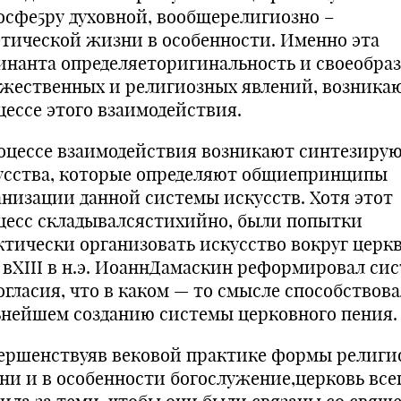
осфе5ру духовной, вообщерелигиозно –
етической жизни в особенности. Именно эта
инанта определяеторигинальность и своеобра
ожественных и религиозных явлений, возник
цессе этого взаимодействия.
оцессе взаимодействия возникают синтезиру
усства, которые определяют общиепринципы
анизации данной системы искусств. Хотя этот
цесс складывалсястихийно, были попытки
ктически организовать искусство вокруг церкв
, вXIII в н.э. ИоаннДамаскин реформировал си
огласия, что в каком — то смысле способствов
ьнейшем созданию системы церковного пения.
ершенствуяв вековой практике формы религи
ни и в особенности богослужение,церковь все