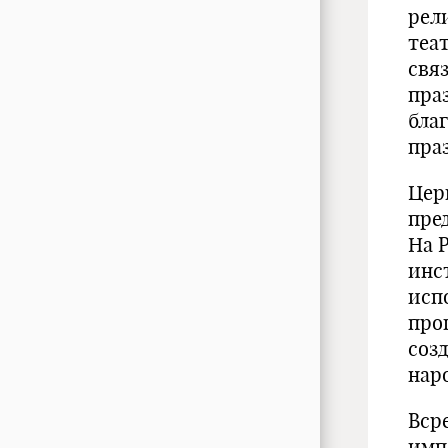
рел
теа
свя
пра
бла
пра
Цер
пре
На 
инс
исп
про
соз
нар
Вср
имп