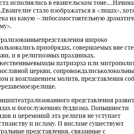
ста исполнялись в евангельском тоне.…Начиная
,Евангелие стало изображаться в «лицах», хотя
ека на какую – либосамостоятельную драмати
му».
трализованныепредставления широко
ользовались приобрядах, совершаемых вне ст
кви, и в религиозных праздниках.
жественныевыходы патриарха или митрополит
вославной церкви, сопровождалиськолокольн
ном и возглашением молитв, представления со
ередавемоезрелище.
нциптеатрализованного представления развит
ядах и богослужениях буддизма. Попышности
ядов и церемоний эта религия не уступает
стианству и исламу. И висламе существуют
тральные представления, связанные с