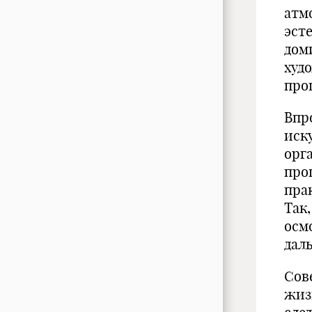
атм
эст
дом
худ
про
Впр
иск
орг
про
пра
Так
осм
дал
Сов
жиз