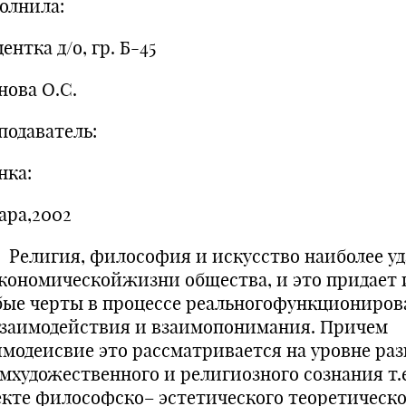
олнила:
ентка д/о, гр. Б-45
нова О.С.
подаватель:
нка:
ара,2002
игия, философия и искусство наиболее уд
экономическойжизни общества, и это придает
бые черты в процессе реальногофункциониров
взаимодействия и взаимопонимания. Причем
имодеисвие это рассматривается на уровне ра
мхудожественного и религиозного сознания т.е
екте философско– эстетического теоретическо