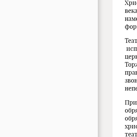
Хри
века
нам
фор
Теа
исп
цер
Тор
пра
зво
неп
При
обр
обр
хри
теа