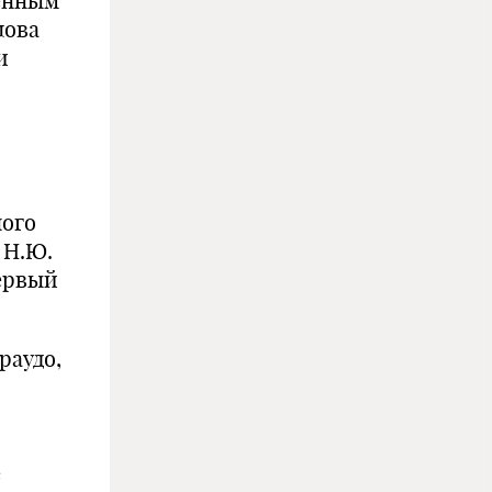
щенным
лова
и
ного
 Н.Ю.
первый
раудо,
е