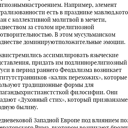
игиознымнастроением. Например, элемент
трализованности есть в празднике мавлюд,кот
зан с коллективной молитвой в мечети,
зднеством за столом ирелигиозной
готворительностью. В этом мусульманском
зднестве доминируютположительные эмоции.
квистремились ассимилировать языческие
дставления, придать им подлиннорелигиозный 
Руси в период раннего Феодализма возникает
титутстранников «калик перехожих», которые
ользуют традиционные формы для
пагандыхристианстсткой филосифии. Они
дадают «Духовный стих», который призванзам
одную былину.
едневековой Западной Европе под влиянием по
ераторского Рима, вкотором возникают бродя