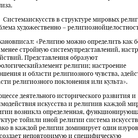
иза.
темаискусств в структуре мировых религ
блема художественно – религиознойцелостнос
хановписал: «Религию можно определить как б
 менее стройную системупредставлений, наст
ействий. Представления образуют
ологическийэлемент религии; настроение
ошения и области религиозного чувства, адейс
асти религиозного поклонения или культа».
оцессе деятельного исторического развития и
имодействия искусства и религиив каждой ми
игии возникла определенная, функционирующ
уктуре тойили иной религии система искусств
ако в каждой религии доминирует один изуров
 создает неповторимую и специфическую