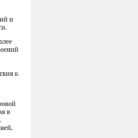
ий и
ти.
олее
роений
твия к
ровой
ая в
.
ней,