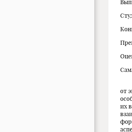
Вып
Студ
Кон
Пре
Оце
Сам
Рел
от 
осо
их 
вза
фор
асп