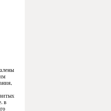
алены
 им
ания,
звитых
. в
го