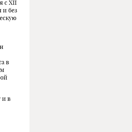
 с XII
 и без
ческую
ен
а в
ым
бой
 и в