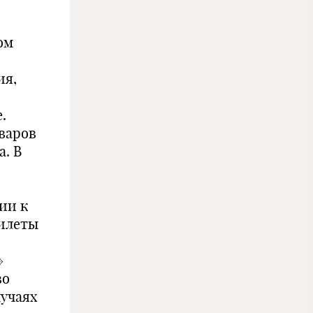
ом
ия,
.
варов
а. В
ии к
билеты
»
во
лучаях