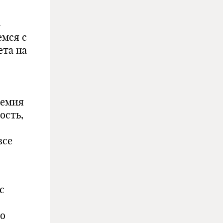
-
емся с
ета на
ремия
ость,
все
с
ко