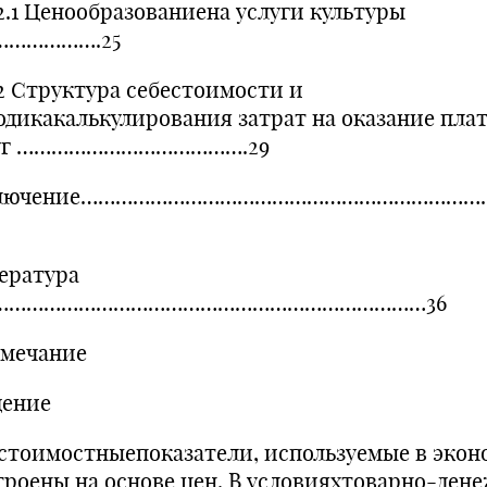
.1 Ценообразованиена услуги культуры
……………….25
.2 Структура себестоимости и
одикакалькулирования затрат на оказание пла
уг ………………………………….29
ключение……………………………………………………………
ература
…………………………………………………………………36
мечание
дение
 стоимостныепоказатели, используемые в экон
троены на основе цен. В условияхтоварно-ден