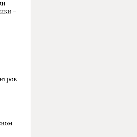
ли
ники –
ентров
сном