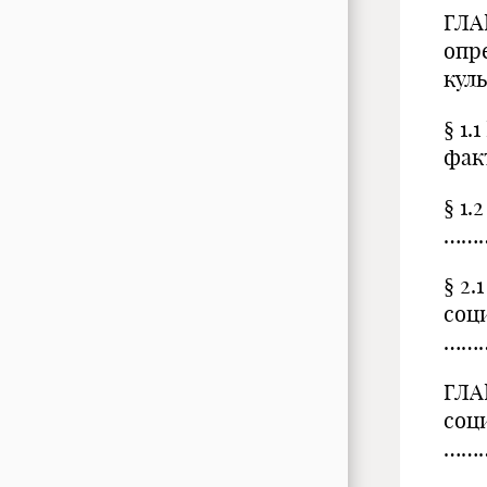
ГЛА
опр
кул
§ 1
фак
§ 1
……
§ 2
соц
……
ГЛА
соц
………