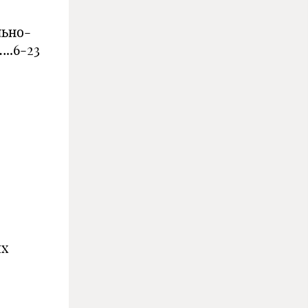
льно-
.6-23
ях