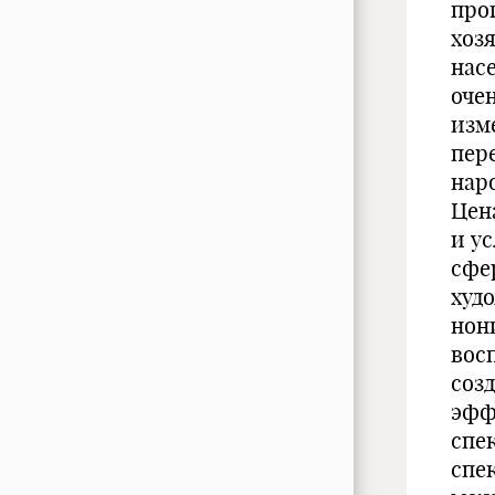
про
хоз
нас
оче
изм
пер
нар
Цен
и ус
сфе
худ
нон
вос
соз
эфф
спе
спе