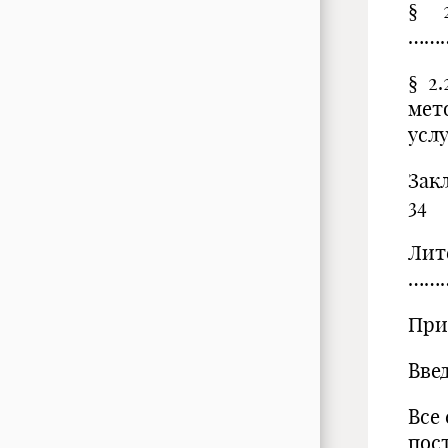
§ 2
……
§ 2
мет
усл
За
34
Лит
……
При
Вве
Все
пос