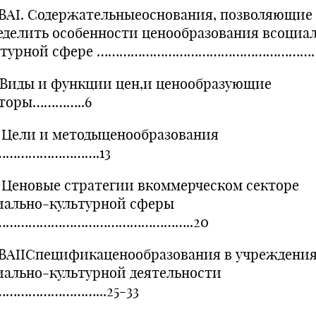
ВАI. Содержательныеоснования, позволяющие
еделить особенности ценообразования всоциа
ьтурной сфере …………………………………………………….
.1 Виды и функции цен,и ценообразующие
торы…………..6
.2 Цели и методыценообразования
……………………….13
.1 Ценовые стратегии вкоммерческом секторе
иально-культурной сферы
……………………………………………..20
ВАIIСпецификаценообразования в учреждени
иально-культурной деятельности
……………………...25-33