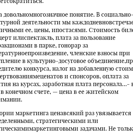
етсократиться.
а довольномногозначное понятие. В социально
ьтурной деятельности мы каждодневновстреча
личными ее, цены, ипостасями. Стоимость бил
церт илиспектакль, плата за пользование
ракционами в парке, гонорар за
ературноепроизведение, членские взносы при
упление в культурно-досуговое объединение,п
едителю конкурса, налог на добавленную стоим
ертвованиямеценатов и спонсоров, оплата за
ятия на курсах, заработная плата персонала…- 
 в конечном счете, — цена в ее житейском
имании.
еории маркетинга ценавсякий раз увязывается 
еделенными, стратегическими или
тическимимаркетинговыми задачами. Не толь