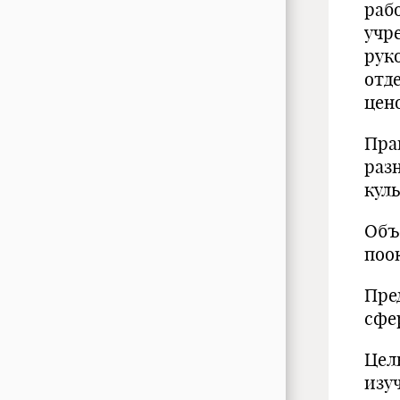
раб
учр
рук
отд
цен
Пра
раз
кул
Объ
поо
Пре
сфе
Цел
изу