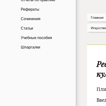
Рефераты
Главная
Сочинения
Искусств
Статьи
Учебные пособия
Шпаргалки
Ре
ку
Пла
Вв