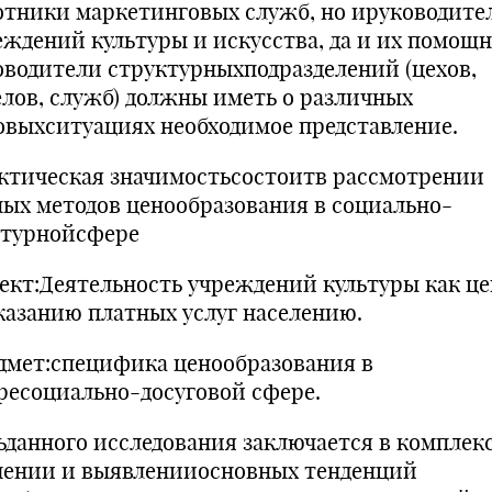
отники маркетинговых служб, но ируководите
еждений культуры и искусства, да и их помощ
оводители структурныхподразделений (цехов,
елов, служб) должны иметь о различных
овыхситуациях необходимое представление.
ктическая значимостьсостоитв рассмотрении
ных методов ценообразования в социально-
ьтурнойсфере
ект:Деятельность учреждений культуры как ц
казанию платных услуг населению.
дмет:специфика ценообразования в
ресоциально-досуговой сфере.
ьданного исследования заключается в комплек
чении и выявленииосновных тенденций