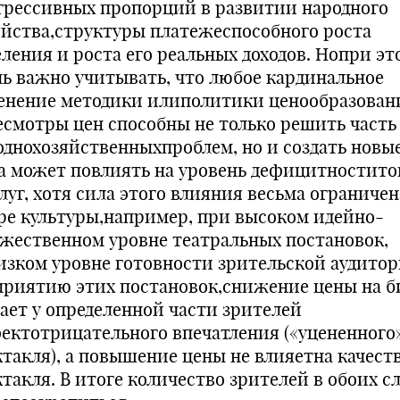
грессивных пропорций в развитии народного
яйства,структуры платежеспособного роста
еления и роста его реальных доходов. Нопри эт
нь важно учитывать, что любое кардинальное
енение методики илиполитики ценообразован
есмотры цен способны не только решить часть
однохозяйственныхпроблем, но и создать новые
а может повлиять на уровень дефицитностито
луг, хотя сила этого влияния весьма ограничен
ре культуры,например, при высоком идейно-
ожественном уровне театральных постановок,
изком уровне готовности зрительской аудитор
приятию этих постановок,снижение цены на 
дает у определенной части зрителей
ектотрицательного впечатления («уцененного
ктакля), а повышение цены не влияетна качест
ктакля. В итоге количество зрителей в обоих с