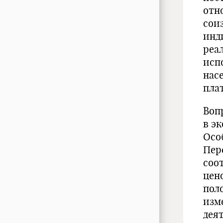
отн
сои
инд
реал
исп
нас
пла
Воп
в э
Осо
Пер
соо
цен
пол
изм
дея