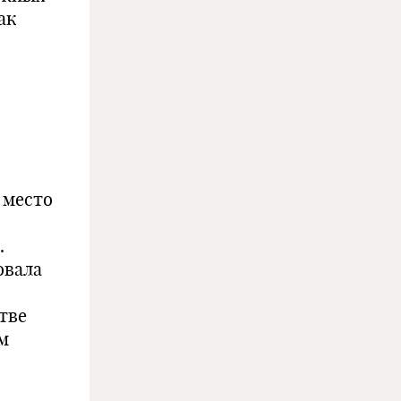
ак
 место
.
овала
тве
м