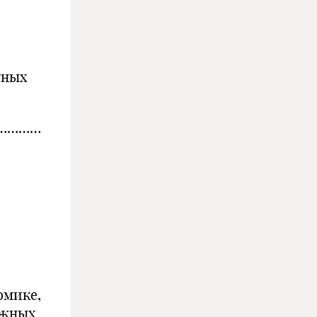
тных
…………
омике,
ежных