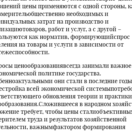
ошений цены применяются с одной стороны, к
змерительобщественно необходимых и
ивидуальных затрат на производство и
изациютоваров, работ и услуг, а с другой –
ользуются как норматив, формирующийспрос
еления на товары и услуги в зависимости от
тежеспособности.
росы ценообразованиявсегда занимали важное
кономической политике государства.
бенноактуальными они стали в последние годы
естройка всей экономической системыпотреб
тветствующего обновления теории и практики
ообразования.Сложившееся в народном хозяйс
ожение требует, чтобы цены сталиобъективны
ерителем труда и результатов хозяйственной
тельности, важнымфактором формирования