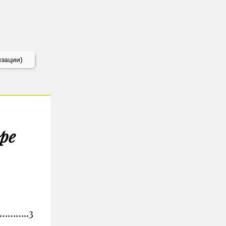
изации)
ре
……..3