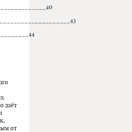
_____________40
____________________43
________44
ого
их
о даёт
и
к,
ным от