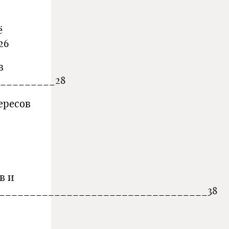
ё
26
в
_________28
ересов
в и
___________________________________38