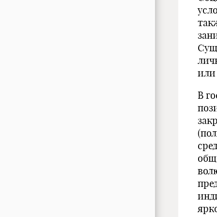
усл
так
зан
Сущ
лич
или
В г
поз
зак
(по
сре
общ
вол
пре
инд
ярк