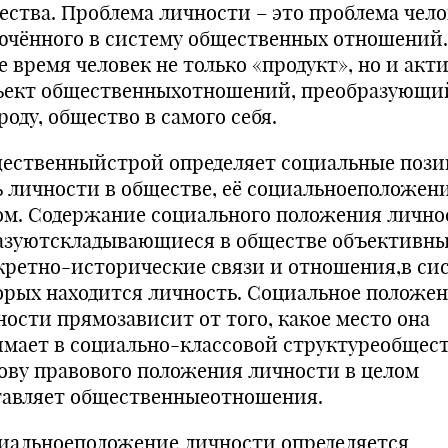
ества. Проблема личности – это проблема чело
ючённого в систему общественных отношений
е время человек не только «продукт», но и ак
ъект общественныхотношений, преобразующи
оду, общество в самого себя.
ественныйстрой определяет социальные пози
ь личности в обществе, её социальноеположени
ом. Содержание социального положения лично
азуютскладывающиеся в обществе объективн
кретно-исторические связи и отношения,в си
орых находится личность. Социальное положе
ности прямозависит от того, какое место она
имает в социально-классовой структуреобщест
ову правового положения личности в целом
тавляет общественныеотношения.
иальноеположение личности определяется