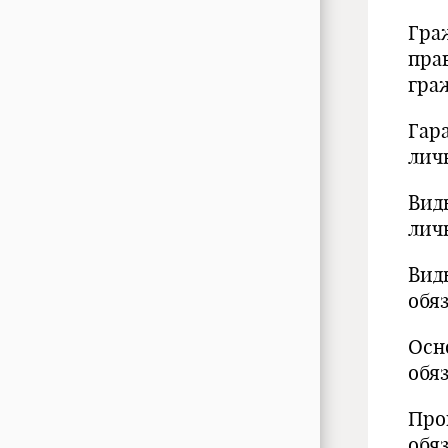
Гра
пра
гра
Гар
лич
Вид
лич
Вид
обя
Осн
обя
Про
обя