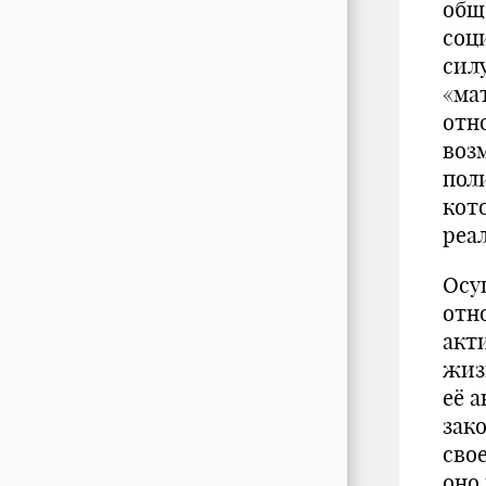
общ
соц
сил
«ма
отн
воз
пол
кот
реа
Осу
отн
акт
жиз
её 
зак
сво
оно