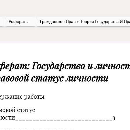
Рефераты
Гражданское Право. Теория Государства И Пр
ферат: Государство и личност
авовой статус личности
ержание работы
вовой статус
ности____________________________3