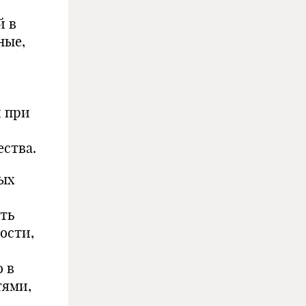
й в
ные,
и при
ества.
ых
ть
ости,
 в
тями,