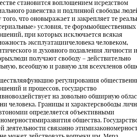
естве становится воплощением исредством
иального равенства и подлинной свободы люде
у того, что оновыражает и закрепляет те реаль
териальные» условия, те формыобщественных
ошений, при которых исключается всякая
можность эксплуатациичеловека человеком,
итического и духовного подавления личности 
орыхлюди получают свободу – действительно
льную, всеобщую и равную для всехчленов общ
ществляяфункцию регулирования общественн
ошений и процессов, государство
ивновоздействует на довольно обширную облас
ни человека. Границы и характерсвободы личн
автономии определяется объективными
ономерностямиразвития общества. Государство
ей деятельности связанно этимизакономернос
 не может действовать вопреки им. Мера