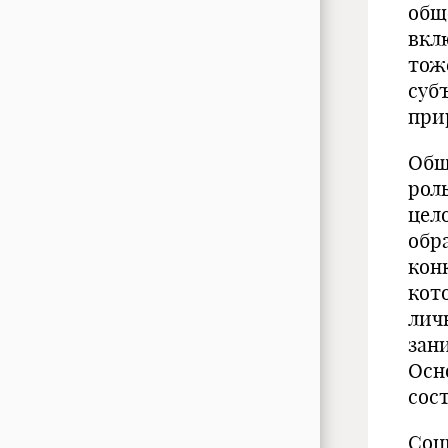
общ
вкл
тож
суб
прир
Общ
рол
цел
обр
кон
кот
лич
зан
Осн
сос
Соц