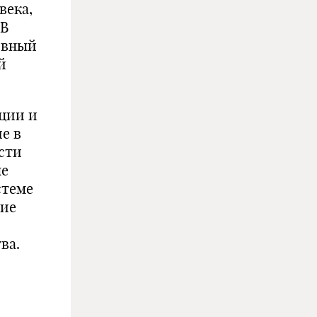
века,
.В
тивный
й
ции и
е в
сти
ые
стеме
ние
ва.