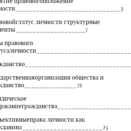
ятие правовогоположение
ности______________________________3
вовойстатус личности структурные
менты____________________7
ы правового
тусаличности___________________________
жданство______________________________
ударственнаяорганизация общества и
жданство_______________21
дическое
ержаниегражданства_____________________
ъективныеправа личности как
жданина_______________________25