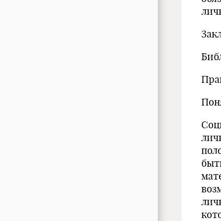
лич
Зак
Биб
Пра
Пон
Соц
лич
пол
быт
мат
воз
лич
кот