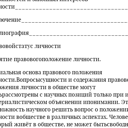
ности_________________________________
лючение_______________________________
лиография_____________________________
вовойстатус личности
ятие правовогоположение личности.
иальная основа правового положения
ности.Вопросысущности и содержания правов
ожения личности в обществе могут
ьрассмотрены с научных позиций только при 
ериалистическом объяснении ипонимании. Эт
можность научного решить вопрос о положени
ности вобществе в различных аспектах. Челове
орый живёт в обществе, не может бытьсвобод