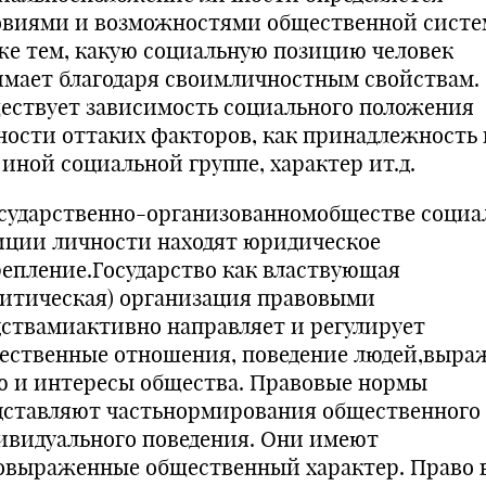
овиями и возможностями общественной систе
же тем, какую социальную позицию человек
имает благодаря своимличностным свойствам.
ествует зависимость социального положения
ности оттаких факторов, как принадлежность 
 иной социальной группе, характер ит.д.
осударственно-организованномобществе социа
иции личности находят юридическое
репление.Государство как властвующая
литическая) организация правовыми
дствамиактивно направляет и регулирует
ественные отношения, поведение людей,выра
ю и интересы общества. Правовые нормы
дставляют частьнормирования общественного
ивидуального поведения. Они имеют
овыраженные общественный характер. Право 