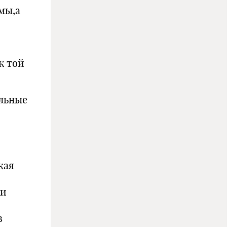
мы,а
к той
льные
жая
 и
в