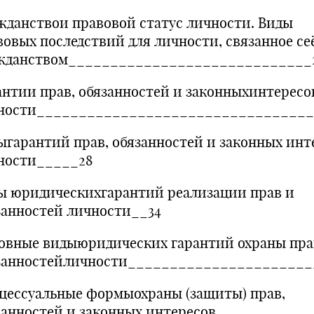
жданствои правовой статус личности. Виды
вовых последствий для личности, связанное се
жданством_____________________________
антии прав, обязанностей и законныхинтересо
ности_________________________________
ыгарантий прав, обязанностей и законных инт
ности_____28
ы юридическихгарантий реализации прав и
занностей личности__34
овные видыюридических гарантий охраны пра
занностейличности_____________________
цессуальные формыохраны (защиты) прав,
занностей и законных интересов