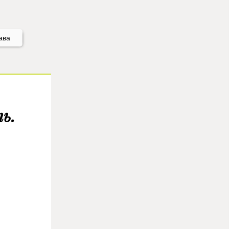
ава
ь.