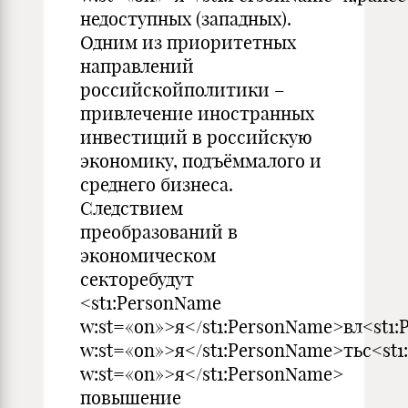
недоступных (западных).
Одним из приоритетных
направлений
российскойполитики –
привлечение иностранных
инвестиций в российскую
экономику, подъёммалого и
среднего бизнеса.
Следствием
преобразований в
экономическом
секторебудут
<st1:PersonName
w:st=«on»>я</st1:PersonName>вл<st1
w:st=«on»>я</st1:PersonName>тьс<st
w:st=«on»>я</st1:PersonName>
повышение