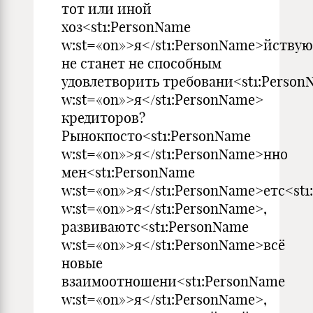
тот или иной
хоз<st1:PersonName
w:st=«on»>я</st1:PersonName>йству
не станет не способным
удовлетворить требовани<st1:Person
w:st=«on»>я</st1:PersonName>
кредиторов?
Рынокпосто<st1:PersonName
w:st=«on»>я</st1:PersonName>нно
мен<st1:PersonName
w:st=«on»>я</st1:PersonName>етс<st
w:st=«on»>я</st1:PersonName>,
развиваютс<st1:PersonName
w:st=«on»>я</st1:PersonName>всё
новые
взаимоотношени<st1:PersonName
w:st=«on»>я</st1:PersonName>,