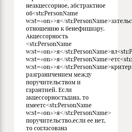
неакцессорное, абстрактное
об<st1:PersonName
w:st=«on»>я</st1:PersonName>затель
отношению к бенефициару.
Акцессорность
<st1:PersonName
w:st=«on»>я</st1:PersonName>вл<st1
w:st=«on»>я</st1:PersonName>етс<st
w:st=«on»>я</st1:PersonName>крите
разграничением между
поручительством и
гарантией. Если
акцессорностьдана, то
имеетс<st1:PersonName
w:st=«on»>я</st1:PersonName>
поручительство,если ее нет,
то согласована