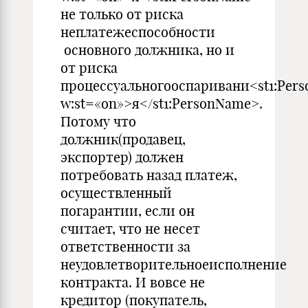
не только от риска
неплатежеспособности
основного должника, но и
от риска
процессуальногооспаривани<st1:Per
w:st=«on»>я</st1:PersonName>.
Потому что
должник(продавец,
экспортер) должен
потребовать назад платеж,
осуществленный
погарантии, если он
считает, что не несет
ответственности за
неудовлетворительноеисполнение
контракта. И вовсе не
кредитор (покупатель,