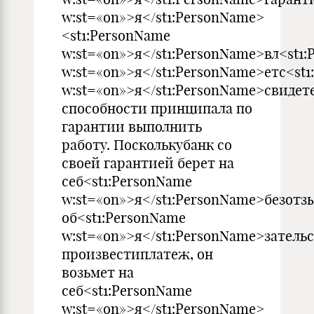
w:st=«on»>я</st1:PersonName>
<st1:PersonName
w:st=«on»>я</st1:PersonName>вл<st1
w:st=«on»>я</st1:PersonName>етс<st
w:st=«on»>я</st1:PersonName>свидет
способности принципала по
гарантии выполнить
работу. Посколькубанк со
своей гарантией берет на
себ<st1:PersonName
w:st=«on»>я</st1:PersonName>безотз
об<st1:PersonName
w:st=«on»>я</st1:PersonName>затель
произвестиплатеж, он
возьмет на
себ<st1:PersonName
w:st=«on»>я</st1:PersonName>