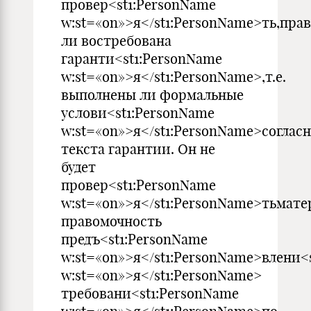
провер<st1:PersonName
w:st=«on»>я</st1:PersonName>ть,пра
ли востребована
гаранти<st1:PersonName
w:st=«on»>я</st1:PersonName>,т.е.
выполнены ли формальные
услови<st1:PersonName
w:st=«on»>я</st1:PersonName>соглас
текста гарантии. Он не
будет
провер<st1:PersonName
w:st=«on»>я</st1:PersonName>тьмат
правомочность
предъ<st1:PersonName
w:st=«on»>я</st1:PersonName>влени<
w:st=«on»>я</st1:PersonName>
требовани<st1:PersonName