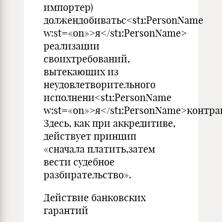
импортер)
должендобиватьс<st1:PersonName
w:st=«on»>я</st1:PersonName>
реализации
своихтребований,
вытекающих из
неудовлетворительного
исполнени<st1:PersonName
w:st=«on»>я</st1:PersonName>контра
Здесь, как при аккредитиве,
действует принцип
«сначала платить,затем
вести судебное
разбирательство».
Действие банковских
гарантий