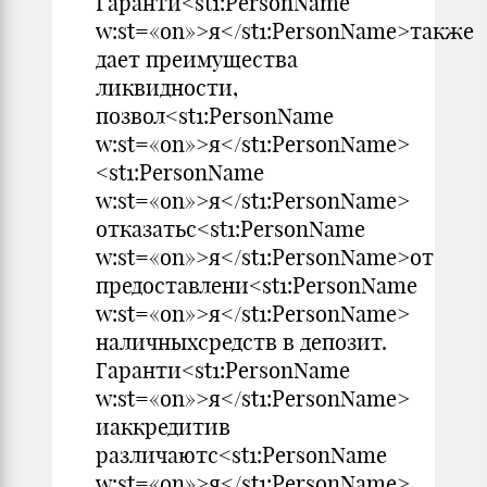
Гаранти<st1:PersonName
w:st=«on»>я</st1:PersonName>также
дает преимущества
ликвидности,
позвол<st1:PersonName
w:st=«on»>я</st1:PersonName>
<st1:PersonName
w:st=«on»>я</st1:PersonName>
отказатьс<st1:PersonName
w:st=«on»>я</st1:PersonName>от
предоставлени<st1:PersonName
w:st=«on»>я</st1:PersonName>
наличныхсредств в депозит.
Гаранти<st1:PersonName
w:st=«on»>я</st1:PersonName>
иаккредитив
различаютс<st1:PersonName
w:st=«on»>я</st1:PersonName>