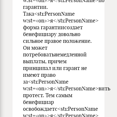
w:st=«on»>я</st1:PersonName>по
гарантии.
Така<st1:PersonName
w:st=«on»>я</st1:PersonName>
форма гарантиисоздает
бенефициару довольно
сильное правое положение.
Он может
потребоватьнемедленной
выплаты, причем
принципал или гарант не
имеют право
за<st1:PersonName
w:st=«on»>я</st1:PersonName>вить
протест. Тем самым
бенефициар
освобождаетс<st1:PersonName
w:st=«on»>я</st1:PersonName>