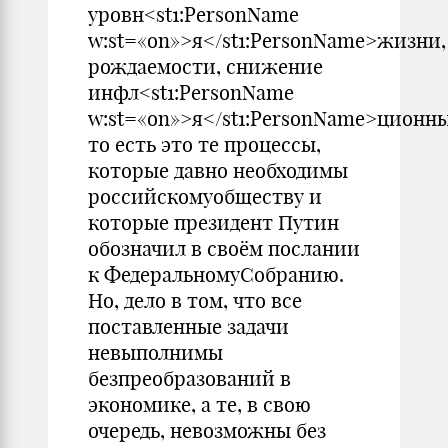
уровн<st1:PersonName
w:st=«on»>я</st1:PersonName>жизни,
рождаемости, снижение
инфл<st1:PersonName
w:st=«on»>я</st1:PersonName>ционн
то есть это те процессы,
которые давно необходимы
российскомуобществу и
которые президент Путин
обозначил в своём послании
к ФедеральномуСобранию.
Но, дело в том, что все
поставленные задачи
невыполнимы
безпреобразований в
экономике, а те, в свою
очередь, невозможны без