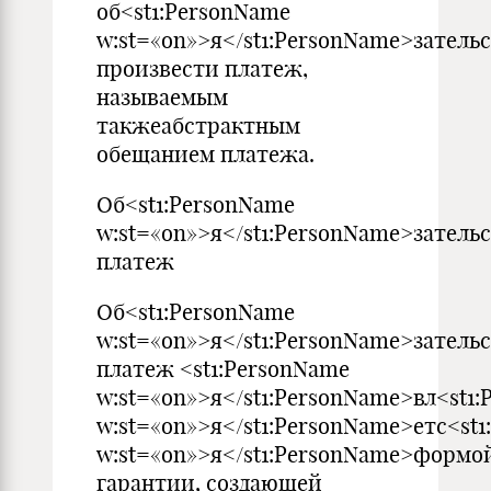
об<st1:PersonName
w:st=«on»>я</st1:PersonName>затель
произвести платеж,
называемым
такжеабстрактным
обещанием платежа.
Об<st1:PersonName
w:st=«on»>я</st1:PersonName>затель
платеж
Об<st1:PersonName
w:st=«on»>я</st1:PersonName>затель
платеж <st1:PersonName
w:st=«on»>я</st1:PersonName>вл<st1
w:st=«on»>я</st1:PersonName>етс<st
w:st=«on»>я</st1:PersonName>формо
гарантии, создающей