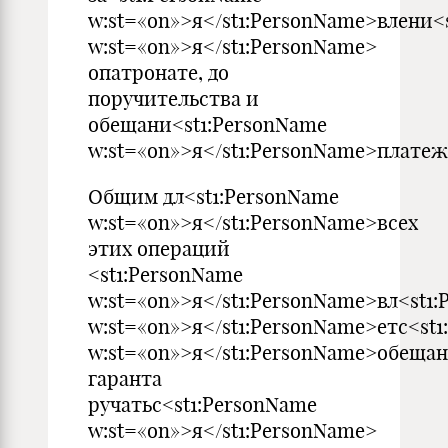
w:st=«on»>я</st1:PersonName>влени<
w:st=«on»>я</st1:PersonName>
опатронате, до
поручительства и
обещани<st1:PersonName
w:st=«on»>я</st1:PersonName>платеж
Общим дл<st1:PersonName
w:st=«on»>я</st1:PersonName>всех
этих операций
<st1:PersonName
w:st=«on»>я</st1:PersonName>вл<st1
w:st=«on»>я</st1:PersonName>етс<st
w:st=«on»>я</st1:PersonName>обеща
гаранта
ручатьс<st1:PersonName
w:st=«on»>я</st1:PersonName>