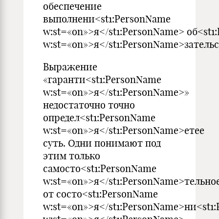
обеспечение
выполнени<st1:PersonName
w:st=«on»>я</st1:PersonName> об<st1
w:st=«on»>я</st1:PersonName>зательс
Выражение
«гаранти<st1:PersonName
w:st=«on»>я</st1:PersonName>»
недостаточно точно
определ<st1:PersonName
w:st=«on»>я</st1:PersonName>етее
суть. Одни понимают под
этим только
самосто<st1:PersonName
w:st=«on»>я</st1:PersonName>тельно
от состо<st1:PersonName
w:st=«on»>я</st1:PersonName>ни<st1