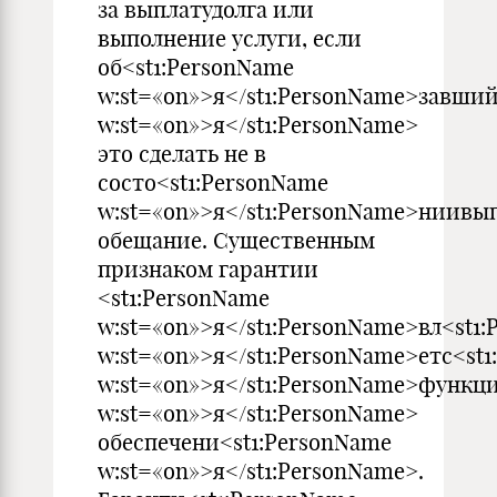
за выплатудолга или
выполнение услуги, если
об<st1:PersonName
w:st=«on»>я</st1:PersonName>завший
w:st=«on»>я</st1:PersonName>
это сделать не в
состо<st1:PersonName
w:st=«on»>я</st1:PersonName>ниивы
обещание. Существенным
признаком гарантии
<st1:PersonName
w:st=«on»>я</st1:PersonName>вл<st1
w:st=«on»>я</st1:PersonName>етс<st
w:st=«on»>я</st1:PersonName>функци
w:st=«on»>я</st1:PersonName>
обеспечени<st1:PersonName
w:st=«on»>я</st1:PersonName>.