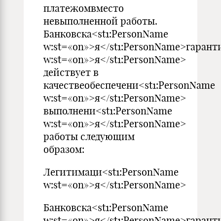
платежомвместо
невыполненной работы.
Банковска<st1:PersonName
w:st=«on»>я</st1:PersonName>гарант
w:st=«on»>я</st1:PersonName>
действует в
качествеобеспечени<st1:PersonName
w:st=«on»>я</st1:PersonName>
выполнени<st1:PersonName
w:st=«on»>я</st1:PersonName>
работы следующим
образом:
Легитимаци<st1:PersonName
w:st=«on»>я</st1:PersonName>
Банковска<st1:PersonName
w:st=«on»>я</st1:PersonName>гарант