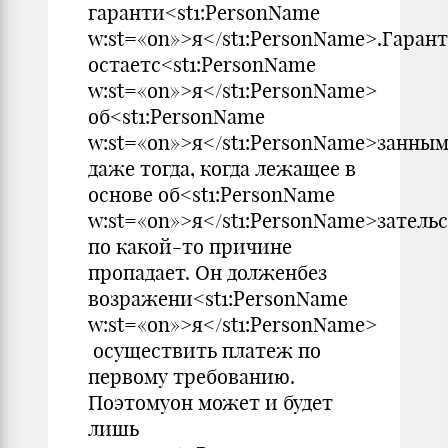
гаранти<st1:PersonName
w:st=«on»>я</st1:PersonName>.Гарант
остаетс<st1:PersonName
w:st=«on»>я</st1:PersonName>
об<st1:PersonName
w:st=«on»>я</st1:PersonName>занны
даже тогда, когда лежащее в
основе об<st1:PersonName
w:st=«on»>я</st1:PersonName>затель
по какой-то причине
пропадает. Он долженбез
возражени<st1:PersonName
w:st=«on»>я</st1:PersonName>
осуществить платеж по
первому требованию.
Поэтомуон может и будет
лишь