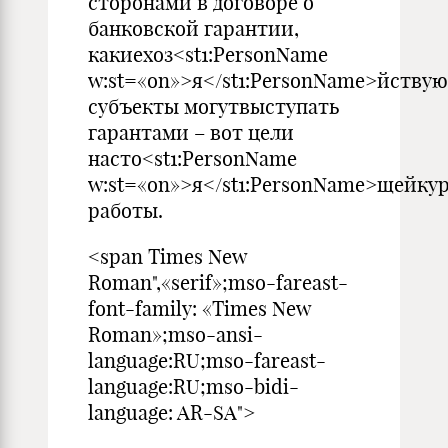
сторонами в договоре о
банковской гарантии,
какиехоз<st1:PersonName
w:st=«on»>я</st1:PersonName>йству
субъекты могутвыступать
гарантами – вот цели
насто<st1:PersonName
w:st=«on»>я</st1:PersonName>щейку
работы.
<span Times New
Roman",«serif»;mso-fareast-
font-family: «Times New
Roman»;mso-ansi-
language:RU;mso-fareast-
language:RU;mso-bidi-
language: AR-SA">