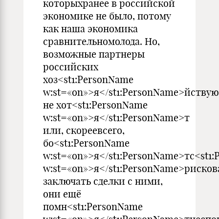
которыхранее в российской
экономике не было, потому
как наша экономика
сравнительномолода. Но,
возможные партнеры
российских
хоз<st1:PersonName
w:st=«on»>я</st1:PersonName>йству
не хот<st1:PersonName
w:st=«on»>я</st1:PersonName>т
или, скореевсего,
бо<st1:PersonName
w:st=«on»>я</st1:PersonName>тс<st1
w:st=«on»>я</st1:PersonName>рисков
заключать сделки с ними,
они ещё
помн<st1:PersonName