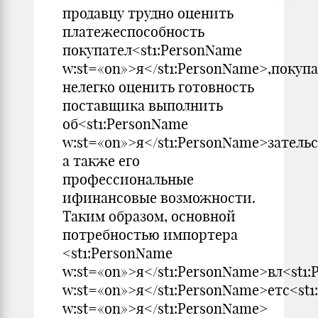
продавцу трудно оценить
платежеспособность
покупател<st1:PersonName
w:st=«on»>я</st1:PersonName>,покуп
нелегко оценить готовность
поставщика выполнить
об<st1:PersonName
w:st=«on»>я</st1:PersonName>зательс
а также его
профессиональные
ифинансовые возможности.
Таким образом, основной
потребностью импортера
<st1:PersonName
w:st=«on»>я</st1:PersonName>вл<st1
w:st=«on»>я</st1:PersonName>етс<st
w:st=«on»>я</st1:PersonName>