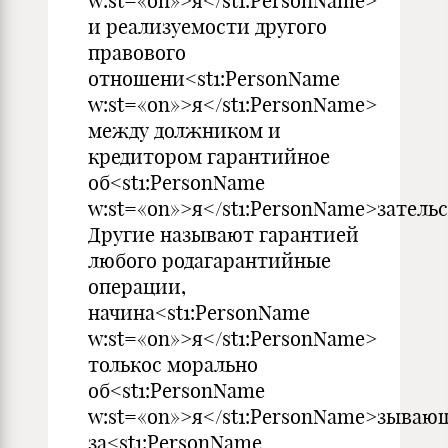
w:st=«on»>я</st1:PersonName>
и реализуемости другого
правового
отношени<st1:PersonName
w:st=«on»>я</st1:PersonName>
между должником и
кредитором гарантийное
об<st1:PersonName
w:st=«on»>я</st1:PersonName>зательс
Другие называют гарантией
любого родагарантийные
операции,
начина<st1:PersonName
w:st=«on»>я</st1:PersonName>
толькос морально
об<st1:PersonName
w:st=«on»>я</st1:PersonName>зываю
за<st1:PersonName