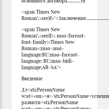
основного договора……….29
<span Times New
Roman",«serif»">Заключение……
<span Times New
Roman",«serif»; mso-fareast-
font-family:«Times New
Roman»;mso-ansi-
language:RU;mso-fareast-
language: RU;mso-bidi-
language:AR-SA">
Введение
Дл<st1:PersonName
w:st=«on»>я</st1:PersonName>успешн
развити<st1:PersonName
w:st=«on»>я</st1:PersonName>