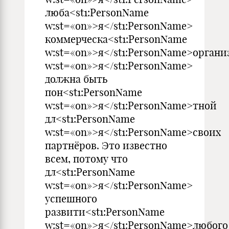
люба<st1:PersonName
w:st=«on»>я</st1:PersonName>
коммерческа<st1:PersonName
w:st=«on»>я</st1:PersonName>органи
w:st=«on»>я</st1:PersonName>
должна быть
пон<st1:PersonName
w:st=«on»>я</st1:PersonName>тной
дл<st1:PersonName
w:st=«on»>я</st1:PersonName>своих
партнёров. Это известно
всем, потому что
дл<st1:PersonName
w:st=«on»>я</st1:PersonName>
успешного
развити<st1:PersonName
w:st=«on»>я</st1:PersonName>любого