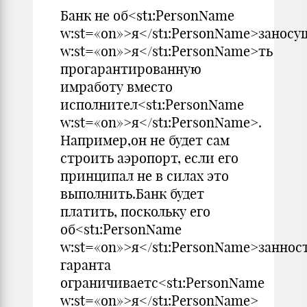
Банк не об<st1:PersonName
w:st=«on»>я</st1:PersonName>заносу
w:st=«on»>я</st1:PersonName>ть
прогарантированную
имработу вместо
исполнител<st1:PersonName
w:st=«on»>я</st1:PersonName>.
Например,он не будет сам
строить аэропорт, если его
принципал не в силах это
выполнить.Банк будет
платить, поскольку его
об<st1:PersonName
w:st=«on»>я</st1:PersonName>заннос
гаранта
ограничиваетс<st1:PersonName
w:st=«on»>я</st1:PersonName>