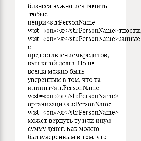
бизнеса нужно исключить
любые
непри<st1:PersonName
w:st=«on»>я</st1:PersonName>тности
w:st=«on»>я</st1:PersonName>занные
с
предоставлениемкредитов,
выплатой долга. Но не
всегда можно быть
уверенным в том, что та
илиина<st1:PersonName
w:st=«on»>я</st1:PersonName>
организаци<st1:PersonName
w:st=«on»>я</st1:PersonName>
может вернуть ту или иную
сумму денег. Как можно
бытьуверенным в том, что