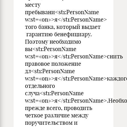
месту
пребывани<st1:PersonName
w:st=«on»>я</st1:PersonName>
того банка, который выдает
гарантию бенефициару.
Поэтому необходимо
вы<st1:PersonName
w:st=«on»>я</st1:PersonName>снить
правовое положение
дл<st1:PersonName
w:st=«on»>я</st1:PersonName>каждог
отдельного
случа<st1:PersonName
w:st=«on»>я</st1:PersonName>.Необх
прежде всего, проводить
четкое различие между
поручительством и