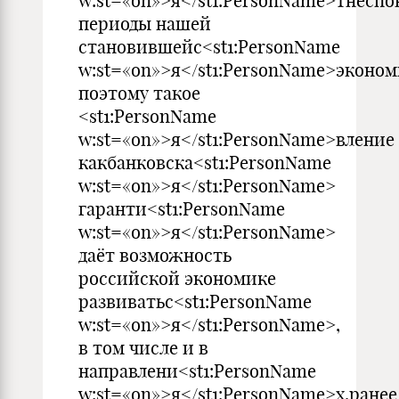
w:st=«on»>я</st1:PersonName>тнесп
периоды нашей
становившейс<st1:PersonName
w:st=«on»>я</st1:PersonName>эконом
поэтому такое
<st1:PersonName
w:st=«on»>я</st1:PersonName>вление
какбанковска<st1:PersonName
w:st=«on»>я</st1:PersonName>
гаранти<st1:PersonName
w:st=«on»>я</st1:PersonName>
даёт возможность
российской экономике
развиватьс<st1:PersonName
w:st=«on»>я</st1:PersonName>,
в том числе и в
направлени<st1:PersonName
w:st=«on»>я</st1:PersonName>х,ранее