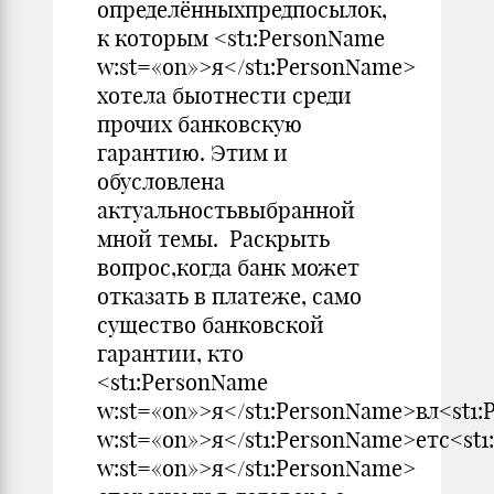
определённыхпредпосылок,
к которым <st1:PersonName
w:st=«on»>я</st1:PersonName>
хотела быотнести среди
прочих банковскую
гарантию. Этим и
обусловлена
актуальностьвыбранной
мной темы. Раскрыть
вопрос,когда банк может
отказать в платеже, само
существо банковской
гарантии, кто
<st1:PersonName
w:st=«on»>я</st1:PersonName>вл<st1
w:st=«on»>я</st1:PersonName>етс<st
w:st=«on»>я</st1:PersonName>