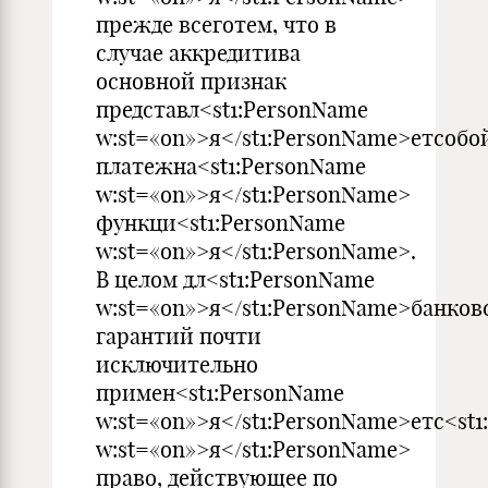
прежде всеготем, что в
случае аккредитива
основной признак
представл<st1:PersonName
w:st=«on»>я</st1:PersonName>етсобо
платежна<st1:PersonName
w:st=«on»>я</st1:PersonName>
функци<st1:PersonName
w:st=«on»>я</st1:PersonName>.
В целом дл<st1:PersonName
w:st=«on»>я</st1:PersonName>банков
гарантий почти
исключительно
примен<st1:PersonName
w:st=«on»>я</st1:PersonName>етс<st
w:st=«on»>я</st1:PersonName>
право, действующее по