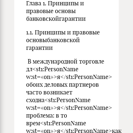
Глава 1. Принципы и
правовые основы
банковскойгарантии
1.1. Принципы и правовые
основыбанковской
гарантии
В международной торговле
дл<st1:PersonName
w:st=«on»>я</st1:PersonName>
обоих деловых партнеров
часто возникает
сходна<st1:PersonName
w:st=«on»>я</st1:PersonName>
проблема: в то
врем<st1:PersonName
w:st=«on»>я</st1:PersonName>как