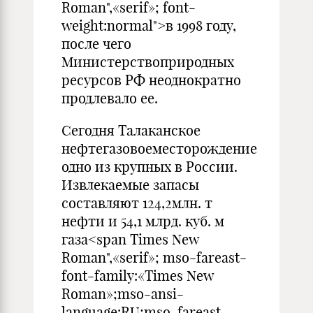
Roman",«serif»; font-
weight:normal">в 1998 году,
после чего
Министерствоприродных
ресурсов РФ неоднократно
продлевало ее.
Сегодня Талаканское
нефтегазовоеместорождение
одно из крупных в России.
Извлекаемые запасы
составляют 124,2млн. т
нефти и 54,1 млрд. куб. м
газа<span Times New
Roman",«serif»; mso-fareast-
font-family:«Times New
Roman»;mso-ansi-
language:RU;mso-fareast-