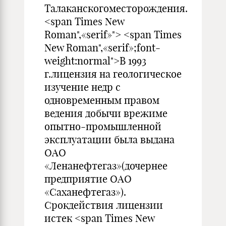
Талаканскогоместорождения.
<span Times New
Roman",«serif»"> <span Times
New Roman",«serif»;font-
weight:normal">В 1993
г.лицензия на геологическое
изучение недр с
одновременным правом
ведения добычи врежиме
опытно-промышленной
эксплуатации была выдана
ОАО
«Ленанефтегаз»(дочернее
предприятие ОАО
«Саханефтегаз»).
Срокдействия лицензии
истек <span Times New