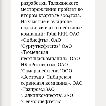
разработки Талаканского
месторождения пройдет во
втором квартале 2004года.
На участие в аукционе
подали заявки 10 нефтяных
компаний: Total RRR, ОАО
«Сибнефть», ОАО
"Сургутнефтегаз", ОАО
«Тюменская
нефтянаякомпания», ОАО
НК «Роснефть», ОАО
"Самаранефтегаз",ООО
«Восточно-Сибирская
сервисная компания», ОАО
«Газпром,»ЗАО
"Дальинкомнефть", ЗАО
"Севморнефтегаз"