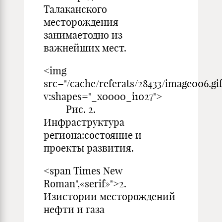
Талаканского
месторождения
занимаетодно из
важнейших мест.
<img
src="/cache/referats/28433/image006.gif
v:shapes="_x0000_i1027">
Рис. 2.
Инфраструктура
региона:состояние и
проекты развития.
<span Times New
Roman",«serif»">2.
Изистории месторождений
нефти и газа