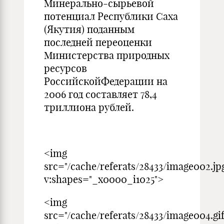
Минерально-сырьевой
потенциал Республики Саха
(Якутия) поданным
последней переоценки
Министерства природных
ресурсов
РоссийскойФедерации на
2006 год составляет 78,4
триллиона рублей.
<img
src="/cache/referats/28433/image002.jp
v:shapes="_x0000_i1025">
<img
src="/cache/referats/28433/image004.gif