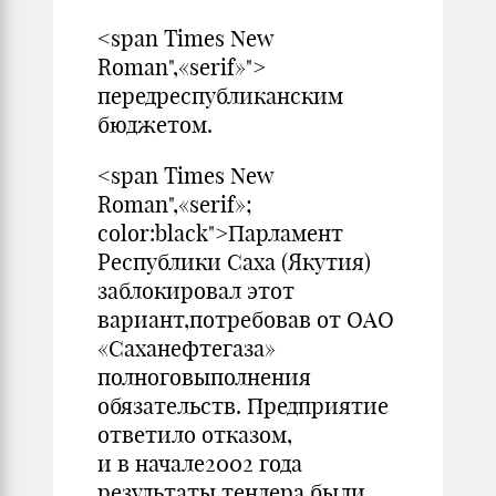
<span Times New
Roman",«serif»">
передреспубликанским
бюджетом.
<span Times New
Roman",«serif»;
color:black">Парламент
Республики Саха (Якутия)
заблокировал этот
вариант,потребовав от ОАО
«Саханефтегаза»
полноговыполнения
обязательств. Предприятие
ответило отказом,
и в начале2002 года
результаты тендера были