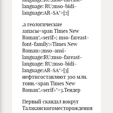
language: RU;mso-bidi-
language:AR-SA">[2]
,а геологические
запасы<span Times New
Roman",«serif»; mso-fareast-
font-family:«Times New
Roman»;mso-ansi-
language:RU;mso-fareast-
language: RU;mso-bidi-
language:AR-SA">[3]
нефтисоставляют 300 млн.
тонн.<span Times New
Roman",«serif»">3.Тендер
Первый скандал вокруг
Талаканскогоместорождения