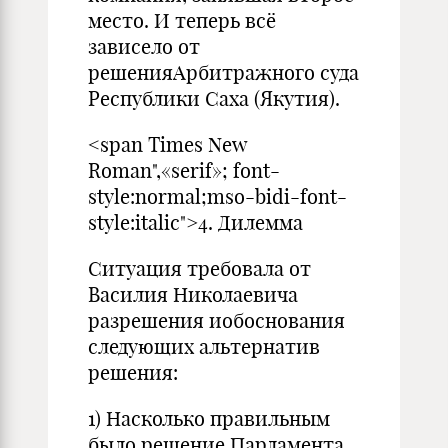
место. И теперь всё
зависело от
решенияАрбитражного суда
Республики Саха (Якутия).
<span Times New
Roman",«serif»; font-
style:normal;mso-bidi-font-
style:italic">4. Дилемма
Ситуация требовала от
Василия Николаевича
разрешения иобоснования
следующих альтернатив
решения:
1) Насколько правильным
было решение Парламента