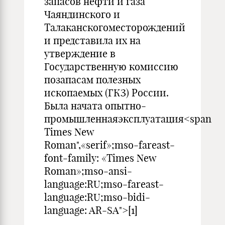
запасов нефти и газа
Чаяндинского и
Талаканскогоместорождений
и представила их на
утверждение в
Государственную комиссию
позапасам полезных
ископаемых (ГКЗ) России.
Была начата опытно-
промышленнаяэксплуатация<span
Times New
Roman",«serif»;mso-fareast-
font-family: «Times New
Roman»;mso-ansi-
language:RU;mso-fareast-
language:RU;mso-bidi-
language: AR-SA">[1]