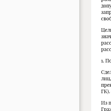
доп
зап
сво
Цел
зна
рас
рас
1. П
Сде
лиц
пре
ГК).
Из 
Граж