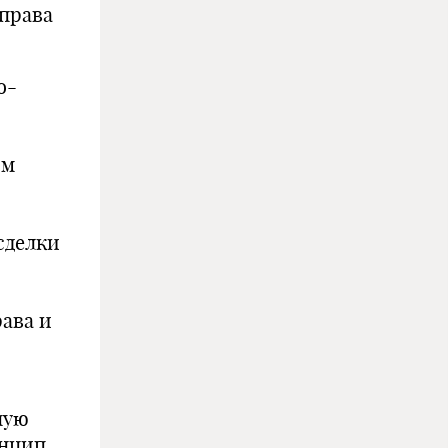
права
о-
им
сделки
ава и
ную
инцип