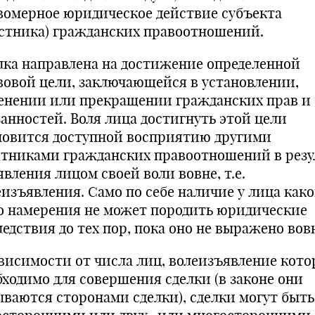
вомерное юридическое действие субъекта
астника) гражданских правоотношений.
лка направлена на достижение определенной
вовой цели, заключающейся в установлении,
енении или прекращении гражданских прав и
занностей. Воля лица достигнуть этой цели
новится доступной восприятию другими
стниками гражданских правоотношений в резу
вления лицом своей воли вовне, т.е.
еизъявления. Само по себе наличие у лица како
о намерения не может породить юридические
едствия до тех пор, пока оно не выражено вов
ависимости от числа лиц, волеизъявление кот
бходимо для совершения сделки (в законе они
ываются сторонами сделки), сделки могут быть