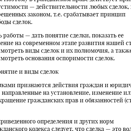
устимости — действительности любых сделок, 
рещенных законом, т.е. срабатывает принцип
боды сделок.
ь работы — дать понятие сделки, показать ее
чение на современном этапе развития нашей с
смотреть виды сделок и их полномочия, а такж
смотреть основания оспоримости сделок.
онятие и виды сделок
лками признаются действия граждан и юриди
, направленные на установление, изменение и
кращение гражданских прав и обязанностей (ст.
приведенного определения и других норм
данского кодекса следует, что сделка — это во