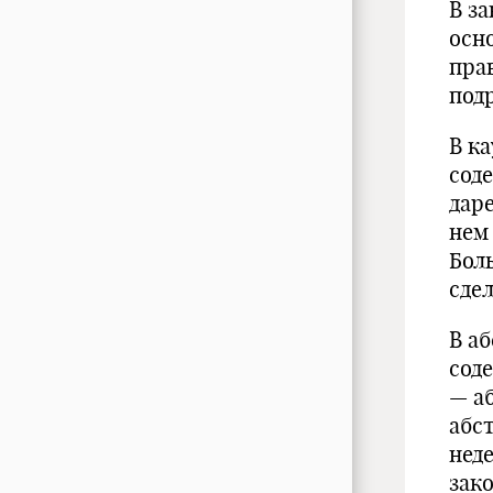
В з
осно
прав
под
В ка
сод
даре
нем
Бол
сде
В а
сод
— а
абст
нед
зак