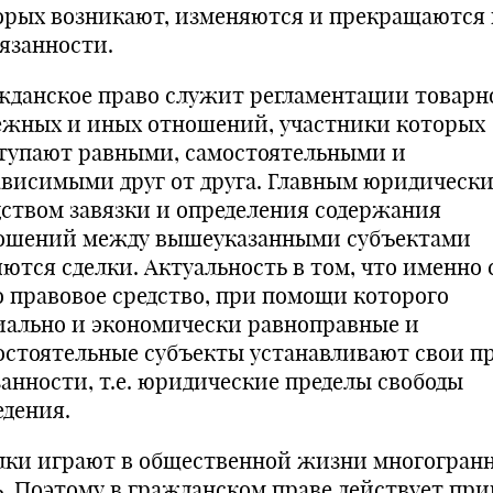
орых возникают, изменяются и прекращаются 
бязанности.
жданское право служит регламентации товарн
ежных и иных отношений, участники которых
тупают равными, самостоятельными и
ависимыми друг от друга. Главным юридическ
дством завязки и определения содержания
ошений между вышеуказанными субъектами
яются сделки. Актуальность в том, что именно 
о правовое средство, при помощи которого
иально и экономически равноправные и
остоятельные субъекты устанавливают свои пр
занности, т.е. юридические пределы свободы
едения.
лки играют в общественной жизни многогран
ь. Поэтому в гражданском праве действует пр