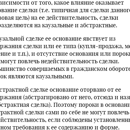
ависимости от того, какое влияние оказывает
вание сделки (т.е. типичная для сделки данног
овая цель) на ее действительность, сделки
разделяются на каузальные и абстрактные.
узальной сделке ее основание явствует из
ержания сделки или ее типа (купля-продажа, м
ние и т.п.), и отсутствие основания или порок
 могут повлечь недействительность сделки.
ьшинство совершаемых в гражданском оборот
лок являются каузальными.
бстрактной сделке основание оторвано от ее
ержания (абстрагировано от него, отсюда и на
бстрактная сделка). Поэтому пороки в основан
рактной сделки сами по себе не могут повлечь
ействительность, если соблюдены установленн
оном требования к ее содержанию и форме.