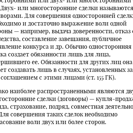
осторонними или двух- или многосторонними (с
. Двух- или многосторонние сделки называютс
оворами. Для совершения односторонней сдел
бходимо и достаточно выражение воли одной
роны — например, выдача доверенности, отказ 
ледства, составление завещания, публичное
явление конкурса и др. Обычно односторонняя
лка создает обязанности лишь для лица,
ершившего ее. Обязанности для других лиц она
ет создавать лишь в случаях, установленных з
соглашением с этими лицами (ст. 155 ГК).
ако наиболее распространенными являются дв
госторонние сделки (договоры) — купля-прода
да, страхование, подряд, совместная деятельн
. Для совершения таких сделок необходимо
асование воли двух или более сторон.