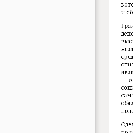
кот
и о
Гра
ден
выс
нез
сре
отн
явл
— т
соц
сам
обя
пов
Сде
рол