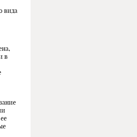
о вида
ена,
и в
е
звание
ии
 ее
ые