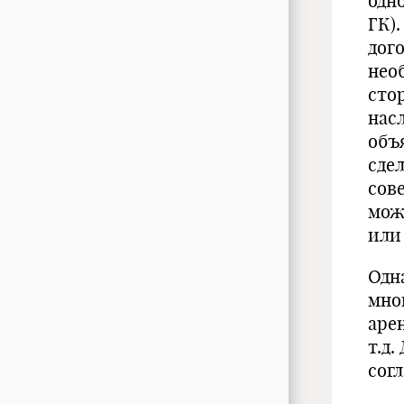
одн
ГК)
дог
нео
сто
нас
объ
сде
сов
мож
или 
Одн
мно
арен
т.д
согл