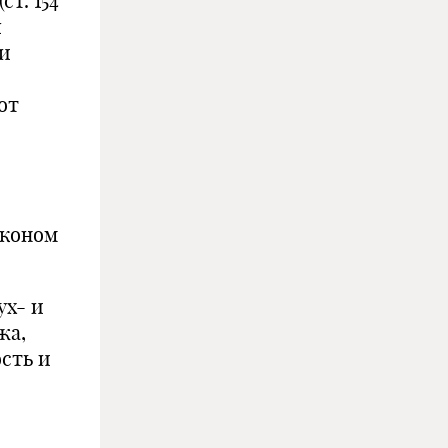
т. 154
я
ки
от
аконом
ух- и
жа,
ость и