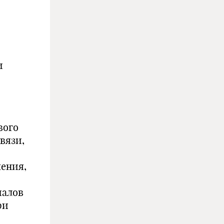
и
й
вого
вязи,
ения,
иалов
ри