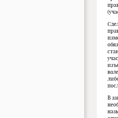
пра
(уч
Сде
пра
изм
обя
ста
уча
изъя
вол
либ
посл
В з
нео
наз