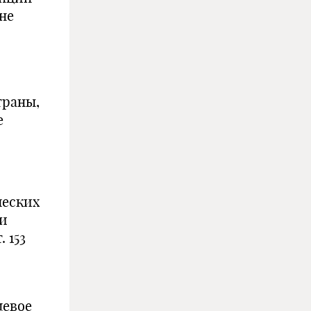
не
траны,
е
ческих
ли
 153
левое