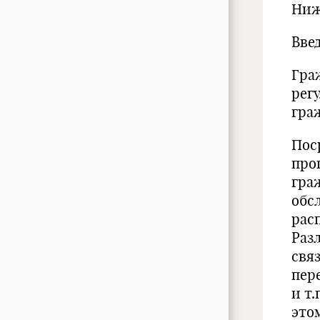
Ниж
Вве
Гра
рег
гра
Пос
про
гра
обс
рас
Раз
свя
пер
и т
это