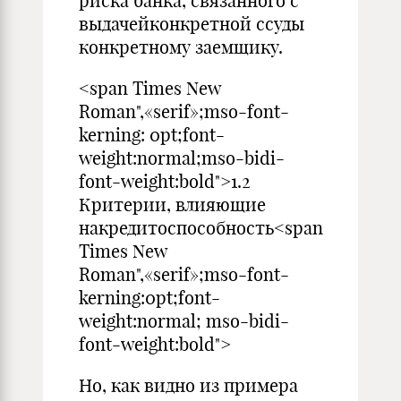
риска банка, связанного с
выдачейконкретной ссуды
конкретному заемщику.
<span Times New
Roman",«serif»;mso-font-
kerning: 0pt;font-
weight:normal;mso-bidi-
font-weight:bold">1.2
Критерии, влияющие
накредитоспособность<span
Times New
Roman",«serif»;mso-font-
kerning:0pt;font-
weight:normal; mso-bidi-
font-weight:bold">
Но, как видно из примера