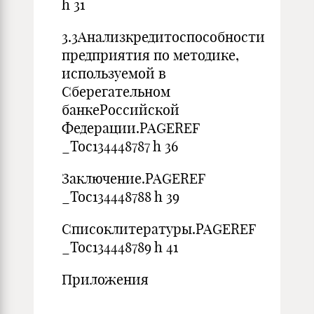
h 31
3.3Анализкредитоспособности
предприятия по методике,
используемой в
Сберегательном
банкеРоссийской
Федерации.PAGEREF
_Toc134448787 h 36
Заключение.PAGEREF
_Toc134448788 h 39
Списоклитературы.PAGEREF
_Toc134448789 h 41
Приложения