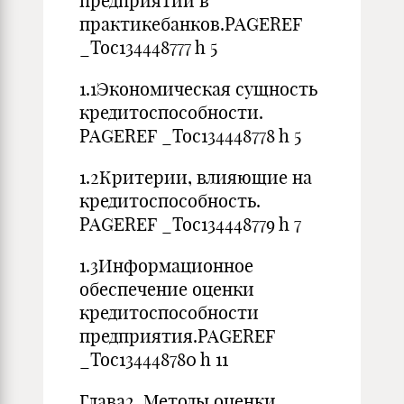
предприятий в
практикебанков.PAGEREF
_Toc134448777 h 5
1.1Экономическая сущность
кредитоспособности.
PAGEREF _Toc134448778 h 5
1.2Критерии, влияющие на
кредитоспособность.
PAGEREF _Toc134448779 h 7
1.3Информационное
обеспечение оценки
кредитоспособности
предприятия.PAGEREF
_Toc134448780 h 11
Глава2. Методы оценки