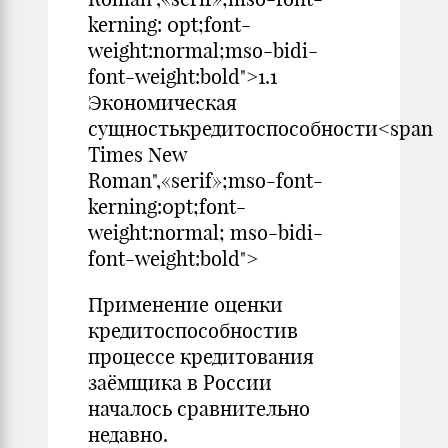
kerning: 0pt;font-
weight:normal;mso-bidi-
font-weight:bold">1.1
Экономическая
сущностькредитоспособности<span
Times New
Roman",«serif»;mso-font-
kerning:0pt;font-
weight:normal; mso-bidi-
font-weight:bold">
Применение оценки
кредитоспособностив
процессе кредитования
заёмщика в России
началось сравнительно
недавно.