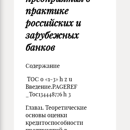
практике
российских и
зарубежных
банков
Содержание
TOC o «1-3» h z u
Введение.PAGEREF
_Toc134448776 h 3
Глава1. Теоретические
основы оценки
кредитоспособности