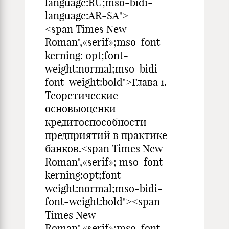
language:RU;mso-bidi-
language:AR-SA">
<span Times New
Roman",«serif»;mso-font-
kerning: 0pt;font-
weight:normal;mso-bidi-
font-weight:bold">Глава 1.
Теоретические
основыоценки
кредитоспособности
предприятий в практике
банков.<span Times New
Roman",«serif»; mso-font-
kerning:0pt;font-
weight:normal;mso-bidi-
font-weight:bold"><span
Times New
Roman",«serif»;mso-font-