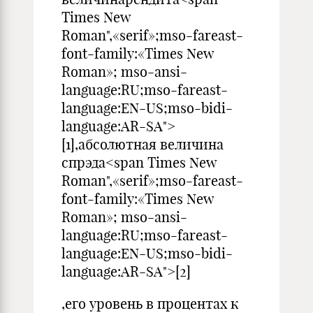
Times New
Roman",«serif»;mso-fareast-
font-family:«Times New
Roman»; mso-ansi-
language:RU;mso-fareast-
language:EN-US;mso-bidi-
language:AR-SA">
[1],абсолютная величина
спрэда<span Times New
Roman",«serif»;mso-fareast-
font-family:«Times New
Roman»; mso-ansi-
language:RU;mso-fareast-
language:EN-US;mso-bidi-
language:AR-SA">[2]
,его уровень в процентах к