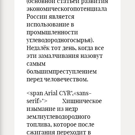
(основной статьёй развития
экономическогопотенциала
России является
использование в
промышленности
углеводородногосырья).
Недалёк тот день, когда все
эти замалчивания назовут
самым
большимпреступлением
перед человечеством.
<span Arial CYR",«sans-
serif»"> Хищническое
изымание из недр
землиуглеводородного
топлива, которое после
сжигания переходит в