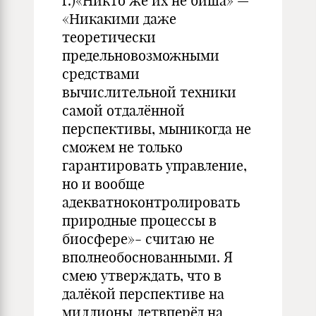
г.)«Никто же их не биша» —
«Никакими даже
теоретически
предельновозможными
средствами
вычислительной техники
самой отдалённой
перспективы, мыникогда не
сможем не только
гарантировать управление,
но и вообще
адекватноконтролировать
природные процессы в
биосфере»- считаю не
вполнеобоснованными. Я
смею утверждать, что в
далёкой перспективе на
миллионы летвперёд на