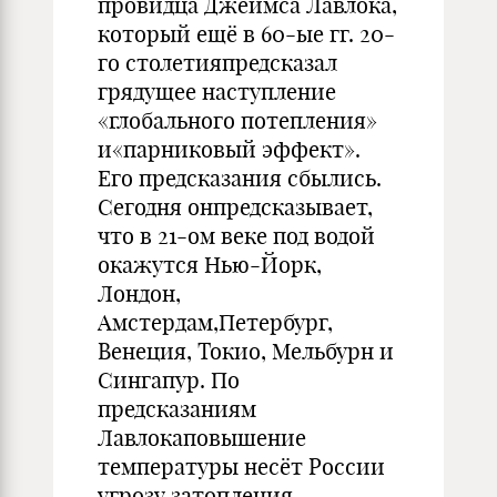
провидца Джеймса Лавлока,
который ещё в 60-ые гг. 20-
го столетияпредсказал
грядущее наступление
«глобального потепления»
и«парниковый эффект».
Его предсказания сбылись.
Сегодня онпредсказывает,
что в 21-ом веке под водой
окажутся Нью-Йорк,
Лондон,
Амстердам,Петербург,
Венеция, Токио, Мельбурн и
Сингапур. По
предсказаниям
Лавлокаповышение
температуры несёт России
угрозу затопления