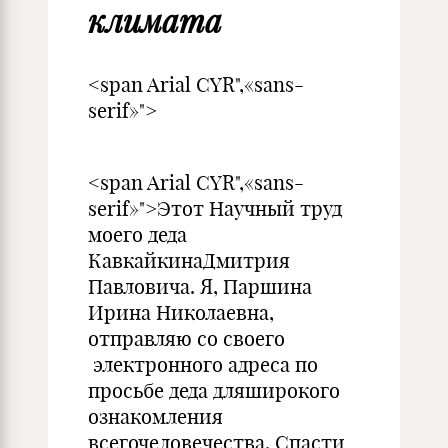
климата
<span Arial CYR",«sans-
serif»"
<span Arial CYR",«sans-
serif»">Этот Научный труд
моего деда
КавкайкинаДмитрия
Павловича. Я, Паршина
Ирина Николаевна,
отправляю со своего
электронного адреса по
просьбе деда дляширокого
ознакомления
всегочеловечества. Спасти