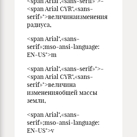
<span Arial",«sans-serif»">-
<span Arial CYR",«sans-
serif»">величинаизменения
радиуса,
<span Arial",«sans-
serif»;mso-ansi-language:
EN-US">m
<span Arial",«sans-serif»">-
<span Arial CYR",«sans-
serif»">величина
измененияобщей массы
земли,
<span Arial",«sans-
serif»;mso-ansi-language:
EN-US">v