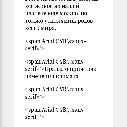
все живое на нашей
планете еще можно, но
только усилияминародов
всего мира.
<span Arial CYR",«sans-
serif»">
<span Arial CYR",«sans-
serif»">Правда о причинах
изменения климата
<span Arial CYR",«sans-
serif»">
<span Arial CYR",«sans-
serif»">