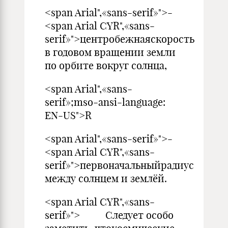
<span Arial",«sans-serif»">-
<span Arial CYR",«sans-
serif»">центробежнаяскорость
в годовом вращении земли
по орбите вокруг солнца,
<span Arial",«sans-
serif»;mso-ansi-language:
EN-US">R
<span Arial",«sans-serif»">-
<span Arial CYR",«sans-
serif»">первоначальныйрадиус
между солнцем и землёй.
<span Arial CYR",«sans-
serif»"> Следует особо