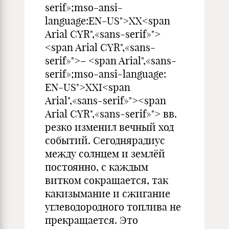
serif»;mso-ansi-
language:EN-US">XX<span
Arial CYR",«sans-serif»">
<span Arial CYR",«sans-
serif»">– <span Arial",«sans-
serif»;mso-ansi-language:
EN-US">XXI<span
Arial",«sans-serif»"><span
Arial CYR",«sans-serif»"> вв.
резко изменил вечный ход
событий. Сегоднярадиус
между солнцем и землёй
постоянно, с каждым
витком сокращается, так
какизымание и сжигание
углеводородного топлива не
прекращается. Это