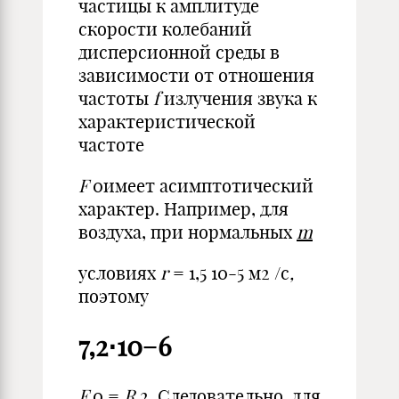
частицы к амплитуде
скорости колебаний
дисперсионной среды в
зависимости от отношения
частоты
f
излучения звука к
характеристической
частоте
F
0имеет асимптотический
характер. Например, для
воздуха, при нормальных
m
условиях
r
= 1,5 10-5 м2 /с
,
поэтому
7,2⋅10−6
F
0 =
R
2. Следовательно, для