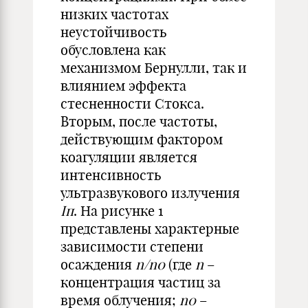
низких частотах
неустойчивость
обусловлена как
механизмом Бернулли, так и
влиянием эффекта
стесненности Стокса.
Вторым, после частоты,
действующим фактором
коагуляции является
интенсивность
ультразвукового излучения
Iп
. На рисунке 1
представлены характерные
зависимости степени
осаждения
n/n0
(где
n
–
концентрация частиц за
время облучения;
n0
–