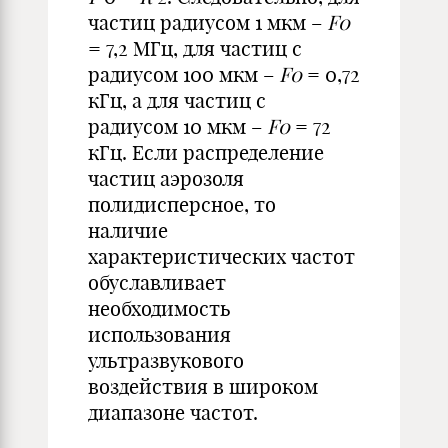
частиц радиусом 1 мкм –
F0
= 7,2 МГц, для частиц с
радиусом 100 мкм –
F0
= 0,72
кГц, а для частиц с
радиусом 10 мкм –
F0
= 72
кГц. Если распределение
частиц аэрозоля
полидисперсное, то
наличие
характеристических частот
обуславливает
необходимость
использования
ультразвукового
воздействия в широком
диапазоне частот.