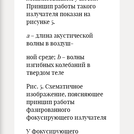
Принцип работы такого
излучателя показан на
рисунке 5.
a
– длина акустической
волны в воздуш-
ной среде;
b
– волны
изгибных колебаний в
твердом теле
Рис. 5. Схематичное
изображение, поясняющее
принцип работы
фазированного
фокусирующего излучателя
У фокусирующего