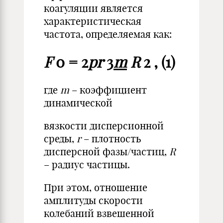
коагуляции является
характеристическая
частота, определяемая как:
F
0 = 2
pr
3
m
R
2 , (1)
где
m
– коэффициент
динамической
вязкости дисперсионной
среды,
r
– плотность
дисперсной фазы/частиц,
R
– радиус частицы.
При этом, отношение
амплитуды скорости
колебаний взвешенной