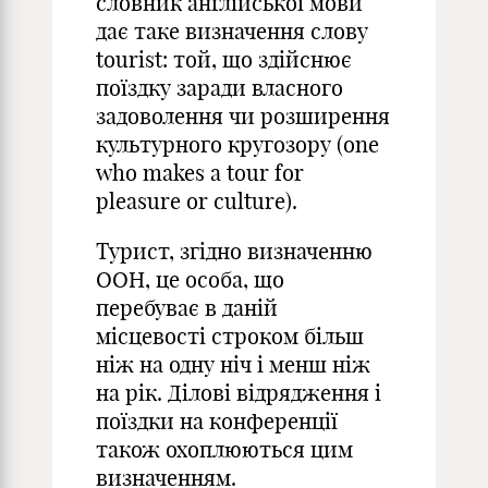
словник англійської мови
дає таке визначення слову
tourist: той, що здійснює
поїздку заради власного
задоволення чи розширення
культурного кругозору (one
who makes a tour for
pleasure or culture).
Турист, згідно визначенню
ООН, це особа, що
перебуває в даній
місцевості строком більш
ніж на одну ніч і менш ніж
на рік. Ділові відрядження і
поїздки на конференції
також охоплюються цим
визначенням.