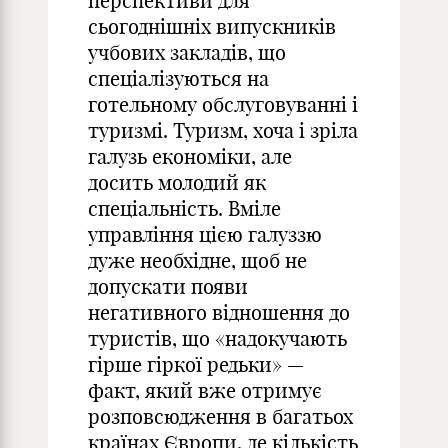
перспективи для
сьогоднішніх випускників
учбових закладів, що
спеціалізуються на
готельному обслуговуванні і
туризмі. Туризм, хоча і зріла
галузь економіки, але
досить молодий як
спеціальність. Вміле
управління цією галуззю
дуже необхідне, щоб не
допускати появи
негативного відношення до
туристів, що «надокучають
гірше гіркої редьки» —
факт, який вже отримує
розповсюдження в багатьох
країнах Європи, де кількість